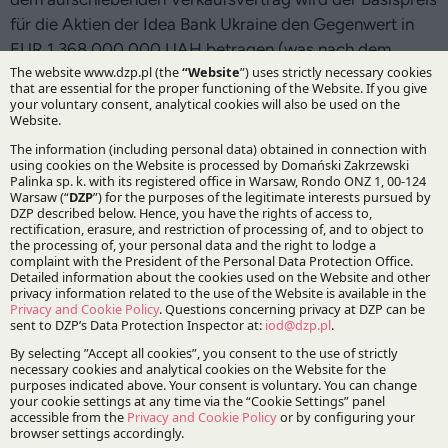
für die Aktien der Idea Bank Ukraine den Gegenwert in
EUR 1.368.000.000 UAH betragen (was nach dem
durchschnittlichen Wechselkurs der Polnischen
Nationalbank vom 20. Dezember 2019 224.762.400
PLN entspricht). Der Preis wird um die im Vertrag
vereinbarten Bestandteile reduziert.
DZP beriet Finergis Investments Ltd. beim
öffentlichen Angebot über Verkauf von Aktien
der ERGIS S.A.
25.11.2019
DZP beriet Finergis Investments Ltd. im Zusammenhang
mit dem öffentlichen Angebot über den Verkauf von
Aktien der ERGIS S.A. Das Angebot betraf den Kauf von
fast 20,1 Millionen Aktien, die 53,15% des Aktienkapitals
der ERGIS S.A. ausmachen. Schließlich erwarb der
Erwerber infolge der Transaktion 17,2 Millionen Aktien