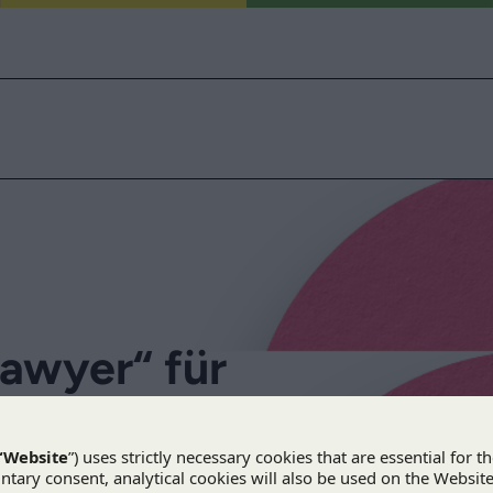
awyer“ für