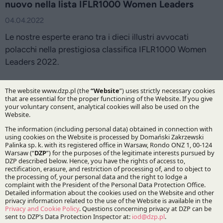
nuovo nella lista IFLR1000 Women Leaders
04.04.2022
Le nostre esperte erano tra i dieci illustri avvocati
polacchi nella prestigiosa classifica IFLR1000 Women
Leaders 2022.
DZP si è distinto nel 16o ranking delle imprese e
dei consulenti fiscali di Dziennik Gazeta Prawna
29.03.2022
DZP Tax Practice è di nuovo in cima alla classifica delle
migliori e più grandi società di consulenza fiscale nel
2021 secondo Dziennik Gazeta Prawna.
I nostri 22 esperti nuovamente raccomandati da
Chambers Europe
17.03.2022