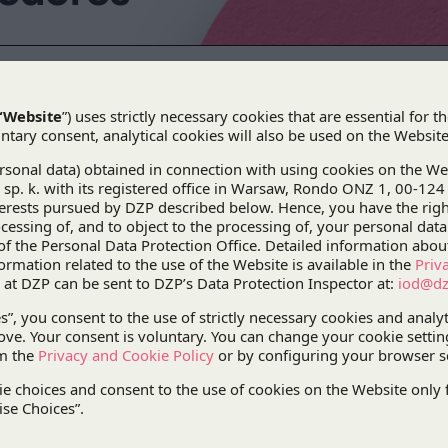
Nuestro despacho ha representado a Obrascó
sienta un importante precedente, y en el cu
del concurso de acreedores de Hydrobudowa
correspondientes a OHL.
Nuestro despacho ha representado a
Obrascón H
importante precedente, y en el cual OHL reclamab
acreedores de Hydrobudowa Polska (HBP) de los f
OHL y HBP fueron partes de un contrato de cuenta
liquidaciones del contrato de obras de construcci