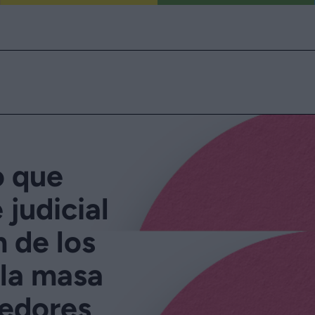
o que
judicial
n de los
 la masa
eedores