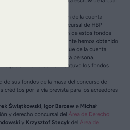
a la remuneración en la cuenta escrow de la cual
edores.
P, OHL solicitó la liberación de la cuenta
 a OHL. El administrador concursal de HBP
ntamos a OHL en la liberación de estos fondos
masa del concurso. Recientemente hemos obtenido
 CSK 536/14
), que confirma que de la cuenta
ortes correspondientes a otra persona.
OHL, que en marzo de 2017 obtuvo los fondos
dad de sus fondos de la masa del concurso de
créditos por la vía prevista para los acreedores
rek Świątkowski
,
Igor Barcew
e
Michał
ción y derecho concursal del
Área de Derecho
ndowski
y
Krzysztof Stecyk
del
Área de