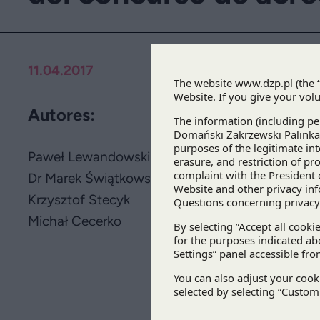
11.04.2017
Autores:
Paweł Lewandowski
Dr Marek Świątkowski
Krzysztof Stecyk
Michał Cecerko