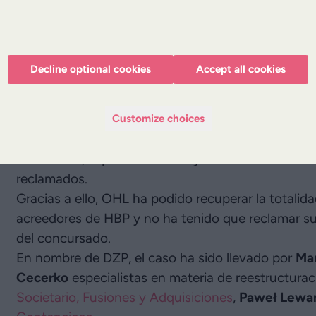
y HBP, entre otros. El Poder Adjudicador ingresab
se realizaban pagos a los subcontratistas y prove
Una vez declarado el concurso de acreedores de HB
escrow de la parte de los fondos correspondiente
Decline optional cookies
Accept all cookies
denegó el pago de los fondos, por lo que represe
por la vía del procedimiento de exclusión de la 
una sentencia favorable del Tribunal Supremo (
II
Customize choices
bancaria del concursado se pueden excluir los imp
Finalmente, el proceso concluyó con el éxito de 
reclamados.
Gracias a ello, OHL ha podido recuperar la totali
acreedores de HBP y no ha tenido que reclamar sus 
del concursado.
En nombre de DZP, el caso ha sido llevado por
Ma
Cecerko
especialistas en materia de reestructura
Societario, Fusiones y Adquisiciones
,
Paweł Lewa