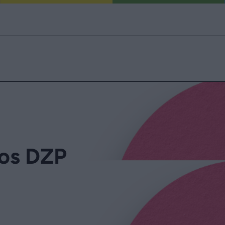
ios DZP