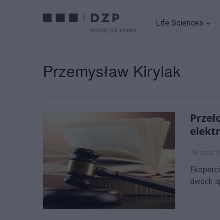
Life Sciences
Przemysław Kirylak
Przeł
elekt
28 lipca 
Eksperci
dwóch sp