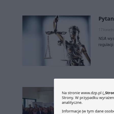
Pytan
17 kwietn
NSA wys
regulacji
DZP p
Rachu
17 kwietn