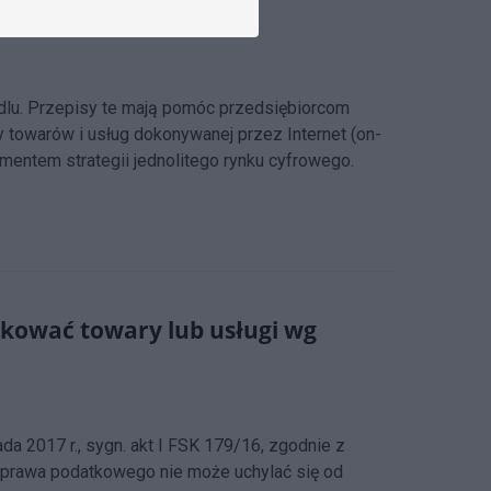
ndlu. Przepisy te mają pomóc przedsiębiorcom
towarów i usług dokonywanej przez Internet (on-
mentem strategii jednolitego rynku cyfrowego.
kować towary lub usługi wg
a 2017 r., sygn. akt I FSK 179/16, zgodnie z
 prawa podatkowego nie może uchylać się od