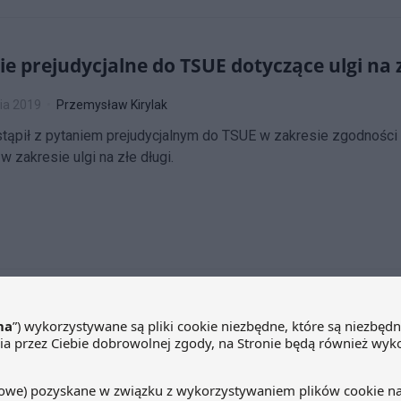
ie prejudycjalne do TSUE dotyczące ulgi na z
ia 2019
Przemysław Kirylak
tąpił z pytaniem prejudycjalnym do TSUE w zakresie zgodnośc
 w zakresie ulgi na złe długi.
artnerem merytorycznym Ogólnopolskiego
nkowości i Podatków
ia 2019
Przemysław Kirylak