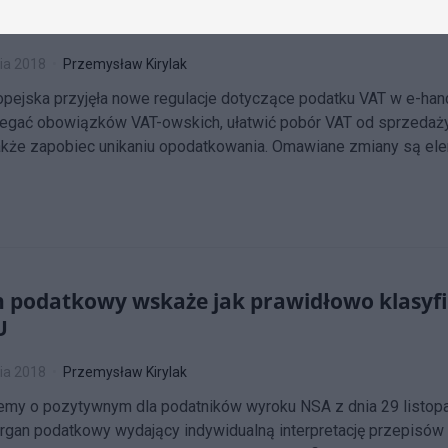
zmiany przepisów dot. VAT w e-handlu
ia 2018
Przemysław Kirylak
opejska przyjęła nowe regulacje dotyczące podatku VAT w e-ha
egać obowiązków VAT-owskich, ułatwić pobór VAT od sprzedaży 
 także zapobiec unikaniu opodatkowania. Omawiane zmiany są ele
 podatkowy wskaże jak prawidłowo klasyfi
U
ia 2018
Przemysław Kirylak
emy o pozytywnym dla podatników wyroku NSA z dnia 29 listopad
rgan podatkowy wydający indywidualną interpretację przepisów