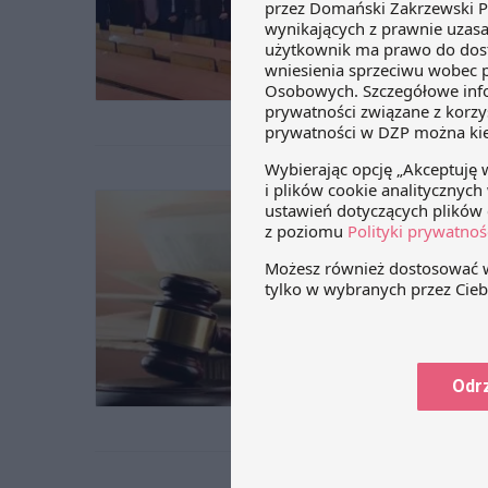
12 kwiet
objęło p
Ogóln
przed
20 czerw
NSA dnia
zawiadom
przedaw
Odr