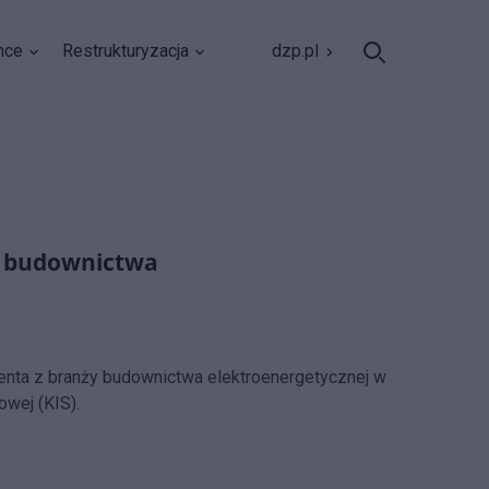
nce
Restrukturyzacja
dzp.pl
j budownictwa
enta z branży budownictwa elektroenergetycznej w
owej (KIS).