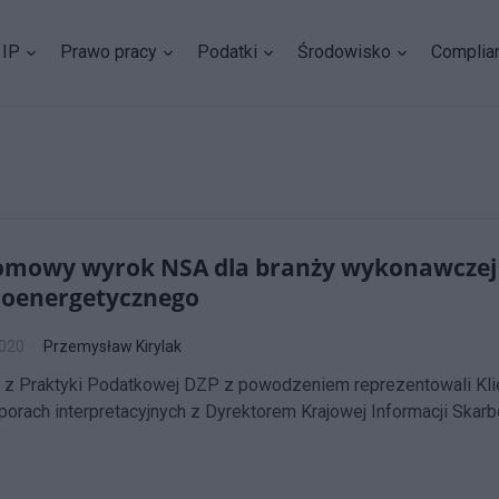
IP
Prawo pracy
Podatki
Środowisko
Complia
omowy wyrok NSA dla branży wykonawcze
roenergetycznego
2020
Przemysław Kirylak
 z Praktyki Podatkowej DZP z powodzeniem reprezentowali Kli
orach interpretacyjnych z Dyrektorem Krajowej Informacji Skarb