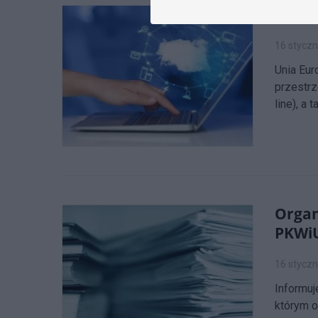
Będą 
16 styczn
Unia Eur
przestrz
line), a
Organ
PKWi
16 styczn
Informuj
którym o