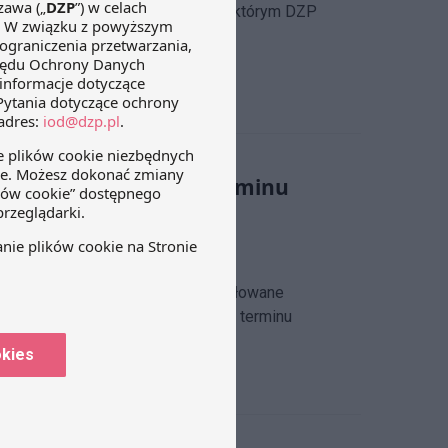
zy z Rachunkowości i Podatków nad którym DZP
zawieszeniem biegu terminu
odnie z którą nawet ogólnie sformułowane
utek w postaci zawieszenia biegu terminu
okies