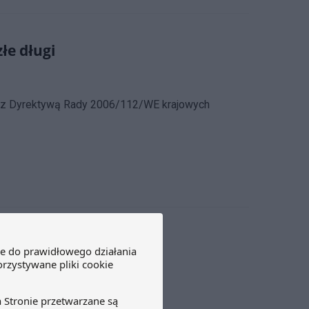
łe długi
i z Dyrektywą Rady 2006/112/WE krajowych
 Konkursu Wiedzy z