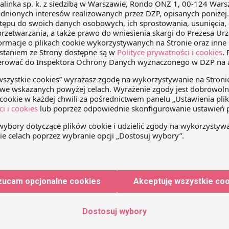
nia 2019 r. odbył się finał III Ogólnopolskiego Konkursu Wied
atronat merytoryczny.
ie sformułowane zawiadomienie skutkuje 
awnienia
ca 2018
Przemysław Kirylak
 18 czerwca 2018 r., podjął uchwałę o sygn. akt I FPS 1/18, zg
ienie o zawieszeniu biegu terminu przedawnienia wywołuje sk
nienia zobowiązania podatkowego.
zucam opcjonalne cookies
Akceptuję wszystkie co
Dostosuj wybory