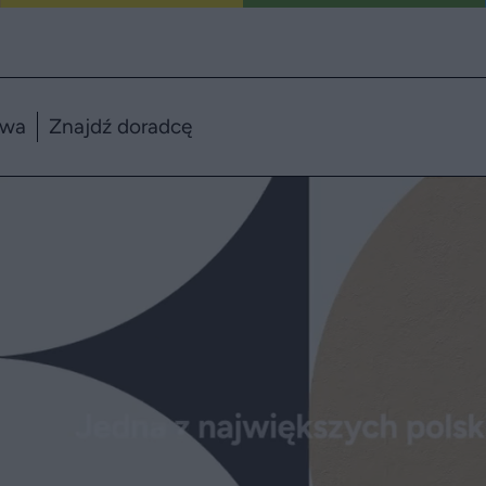
twa
Znajdź doradcę
a obsługa prawna od 1993 roku. 170 ekspertów, 40 sp