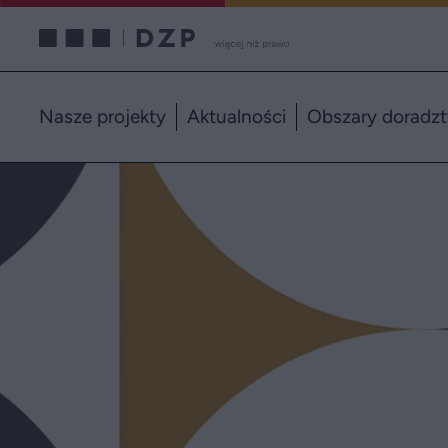
Nasze projekty
Aktualności
Obszary doradz
Kancelaria Domański Zakrzewski Palinka - kompleksow