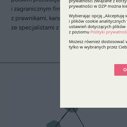
i zagranicznym firmom inwestującym w Pols
z prawnikami, kancelariami i firmami dora
ze specjalistami z ponad 90 krajów.
O