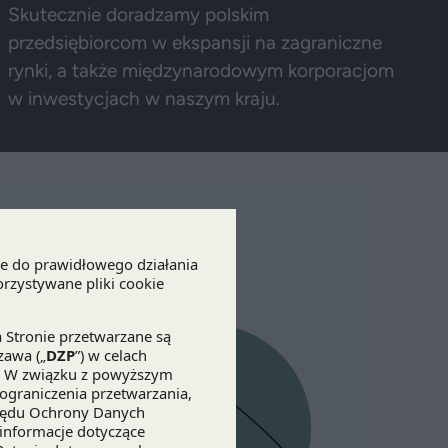
Skutecznie doradzamy polskim
przedsiębiorcom w ekspansji na zagraniczne
rynki, a także międzynarodowym korporacjom
w inwestycjach w naszym kraju.