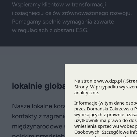
Wspieramy klientów w transformacji
i osiągnięciu celów zrównoważonego rozwoju.
Pomagamy spełnić wymagania zawarte
w regulacjach z obszaru ESG.
lokalnie globalni
Nasze lokalne korzenie pozwalają nam lepie
kontakty z zagranicznymi partnerami pozw
międzynarodowe standardy współpracy. D
polskim przedsiębiorcom zainteresowanym 