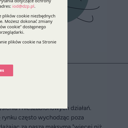
es
lenia i nieszablonowych działań.
ię rynku często wychodząc poza
ążając za naszą maksymą "więcej niż