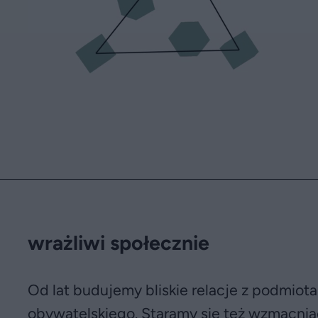
wrażliwi społecznie
Od lat budujemy bliskie relacje z podmiot
obywatelskiego. Staramy się też wzmacn