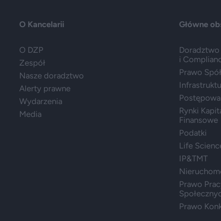
O Kancelarii
Główne ob
O DZP
Doradztwo 
i Complian
Zespół
Prawo Spółe
Nasze doradztwo
Infrastrukt
Alerty prawne
Postępowa
Wydarzenia
Rynki Kapit
Media
Finansowe
Podatki
Life Scienc
IP&TMT
Nieruchom
Prawo Prac
Społeczny
Prawo Konk