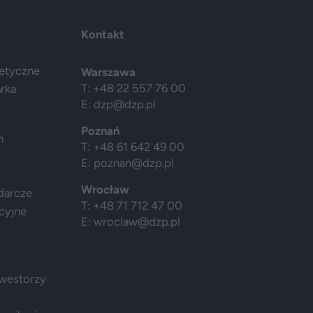
Kontakt
getyczne
Warszawa
T: +48 22 557 76 00
arka
E:
dzp@dzp.pl
Poznań
h
T: +48 61 642 49 00
E:
poznan@dzp.pl
Wrocław
darcze
T: +48 71 712 47 00
cyjne
E:
wroclaw@dzp.pl
nwestorzy