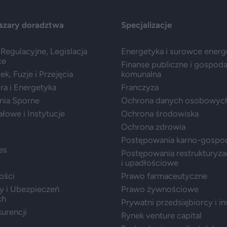
szary doradztwa
Specjalizacje
Regulacyjne, Legislacja
Energetyka i surowce ener
ce
Finanse publiczne i gospod
k, Fuzje i Przejęcia
komunalna
ura i Energetyka
Franczyza
nia Sporne
Ochrona danych osobowyc
ałowe i Instytucje
Ochrona środowiska
Ochrona zdrowia
Postępowania karno-gospo
es
Postępowania restrukturyza
i upadłościowe
ości
Prawo farmaceutyczne
y i Ubezpieczeń
Prawo żywnościowe
ch
Prywatni przedsiębiorcy i i
urencji
Rynek venture capital