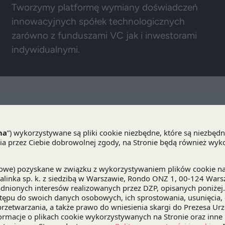
Tworzymy platformę wymiany doświadczeń
innowacyjnych spółek technologicznych
zarówno z funduszami VC jak i inwestorami
indywidualnymi.
j zrozumieć krajowy biznes, a wieloletnie
oliły nam wdrożyć najwyższe,
zięki temu z sukcesem doradzamy zarówno
operacjami transgranicznymi, jak