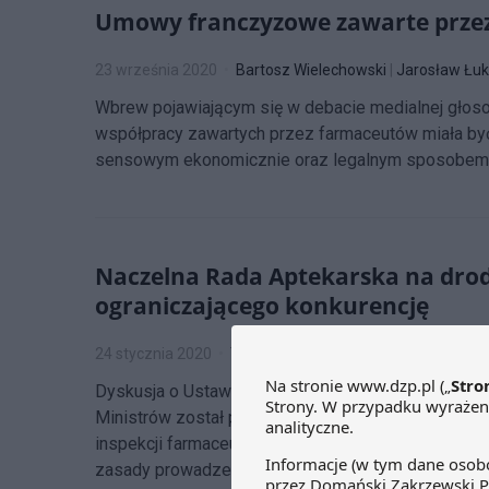
Umowy franczyzowe zawarte przez
23 września 2020
Bartosz Wielechowski
|
Jarosław Łu
Wbrew pojawiającym się w debacie medialnej gło
współpracy zawartych przez farmaceutów miała być
sensowym ekonomicznie oraz legalnym sposobem f
Naczelna Rada Aptekarska na drod
ograniczającego konkurencję
24 stycznia 2020
Tomasz Kaczyński
|
Maria Kanak
Dyskusja o Ustawie o zawodzie farmaceuty wkracza w
Ministrów został pozbawiony zapisów nadających Iz
inspekcji farmaceutycznej. Prezydium Naczelnej Ra
zasady prowadzenia działalności aptecznej.