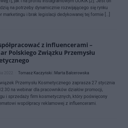
owej[1], jak i na profilu instagramowym UOKiK [2]. Jest on
zią na potrzeby dynamicznie rozwijającego się rynku
r marketingu i brak legislacji dedykowanej tej formie […]
spółpracować z influencerami –
ar Polskiego Związku Przemysłu
etycznego
ia 2022
Tomasz Kaczyński
|
Marta Balcerowska
Związek Przemysłu Kosmetycznego zaprasza 27 stycznia
12.30 na webinar dla pracowników działów promocji,
gu i sprzedaży firm kosmetycznych, który poświęcony
ematowi współpracy reklamowej z influencerami.