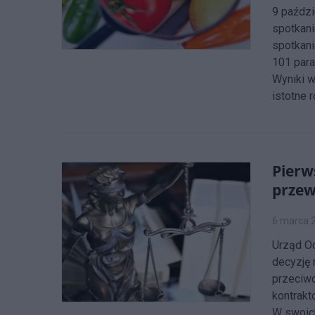
9 paździ
spotkani
spotkani
101 para
Wyniki w
istotne r
Pierw
przew
6 marca 
Urząd O
decyzję 
przeciw
kontrakt
W swoic