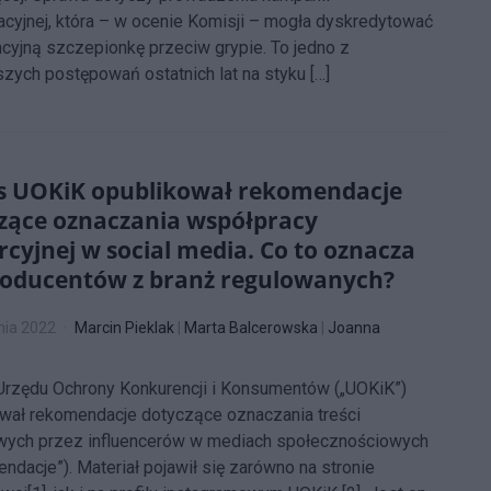
cyjnej, która – w ocenie Komisji – mogła dyskredytować
cyjną szczepionkę przeciw grypie. To jedno z
jszych postępowań ostatnich lat na styku […]
s UOKiK opublikował rekomendacje
zące oznaczania współpracy
cyjnej w social media. Co to oznacza
roducentów z branż regulowanych?
nia 2022
Marcin Pieklak
|
Marta Balcerowska
|
Joanna
rzędu Ochrony Konkurencji i Konsumentów („UOKiK”)
wał rekomendacje dotyczące oznaczania treści
wych przez influencerów w mediach społecznościowych
ndacje”). Materiał pojawił się zarówno na stronie