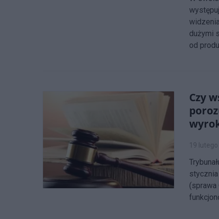
występu
widzenia
dużymi s
od prod
Czy w
poroz
wyro
19 lutego
Trybunał
stycznia
(sprawa 
funkcjon