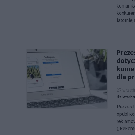
komunika
konkuren
istotnie
Preze
dotyc
komer
dla p
27 wrześ
Belowska
Prezes U
opubliko
reklamo
(„Rekome