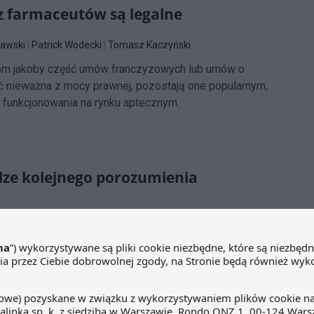
 farmaceutów są legalne
kawski
|
Patrick Wodecki
|
Tomasz Kaczyński
som jakoby część umów franczyzowych lub umów o
 nieważna z mocy prawnej, pozostają one popularnym,
unkcjonowania na rynku aptecznym.
ze kolejnego porozumienia
 decydującą fazę. Projekt ustawy, który trafił na Radę
bie aptekarskiej uprawnienia stawiające ją na równi
dy Aptekarskiej znalazło inny sposób na ingerowanie w