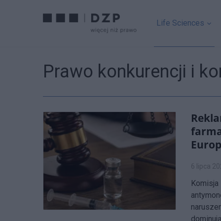
Life Sciences
Prawo konkurencji i 
Rekl
farma
Europ
6 lipca 2
Komisja 
antymon
naruszen
dominują