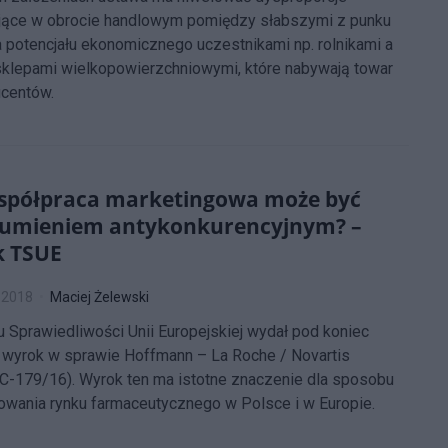
jące w obrocie handlowym pomiędzy słabszymi z punku
 potencjału ekonomicznego uczestnikami np. rolnikami a
klepami wielkopowierzchniowymi, które nabywają towar
ucentów.
spółpraca marketingowa może być
umieniem antykonkurencyjnym? –
k TSUE
 2018
Maciej Żelewski
u Sprawiedliwości Unii Europejskiej wydał pod koniec
 wyrok w sprawie Hoffmann – La Roche / Novartis
C-179/16). Wyrok ten ma istotne znaczenie dla sposobu
owania rynku farmaceutycznego w Polsce i w Europie.