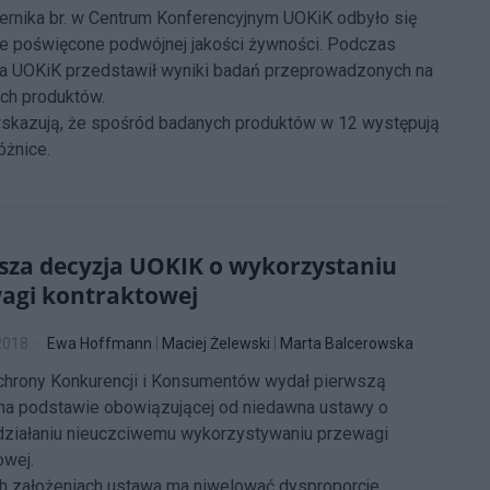
ernika br. w Centrum Konferencyjnym UOKiK odbyło się
e poświęcone podwójnej jakości żywności. Podczas
a UOKiK przedstawił wyniki badań przeprowadzonych na
ch produktów.
skazują, że spośród badanych produktów w 12 występują
óżnice.
sza decyzja UOKIK o wykorzystaniu
agi kontraktowej
2018
Ewa Hoffmann
|
Maciej Żelewski
|
Marta Balcerowska
chrony Konkurencji i Konsumentów wydał pierwszą
na podstawie obowiązującej od niedawna ustawy o
działaniu nieuczciwemu wykorzystywaniu przewagi
owej.
h założeniach ustawa ma niwelować dysproporcje