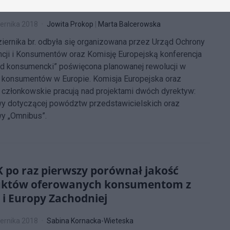
znawane nakazem
ernika 2018
Jowita Prokop
|
Marta Balcerowska
iernika br. odbyła się organizowana przez Urząd Ochrony
cji i Konsumentów oraz Komisję Europejską konferencja
d konsumencki” poświęcona planowanej rewolucji w
 konsumentów w Europie. Komisja Europejska oraz
członkowskie pracują nad projektami dwóch dyrektyw:
y dotyczącej powództw przedstawicielskich oraz
y „Omnibus”.
 po raz pierwszy porównał jakość
uktów oferowanych konsumentom z
i i Europy Zachodniej
ernika 2018
Sabina Kornacka-Wieteska