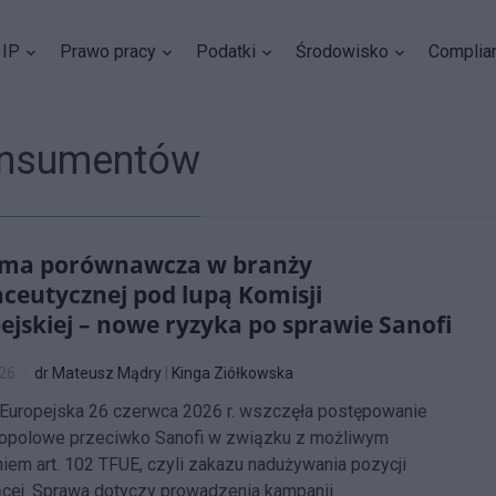
IP
Prawo pracy
Podatki
Środowisko
Complia
konsumentów
ama porównawcza w branży
ceutycznej pod lupą Komisji
ejskiej – nowe ryzyka po sprawie Sanofi
026
dr Mateusz Mądry
|
Kinga Ziółkowska
Europejska 26 czerwca 2026 r. wszczęła postępowanie
opolowe przeciwko Sanofi w związku z możliwym
iem art. 102 TFUE, czyli zakazu nadużywania pozycji
cej. Sprawa dotyczy prowadzenia kampanii