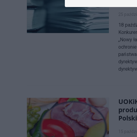
przy
25 paździ
18 paźdz
Konkuren
„Nowy ła
ochronie
państwa 
dyrektyw
dyrektyw
UOKiK
prod
Polsk
15 paździ