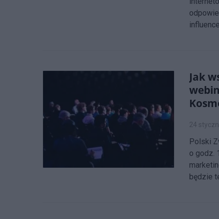
internet
odpowied
influence
Jak w
webin
Kosm
24 styczn
Polski 
o godz. 
marketin
będzie t