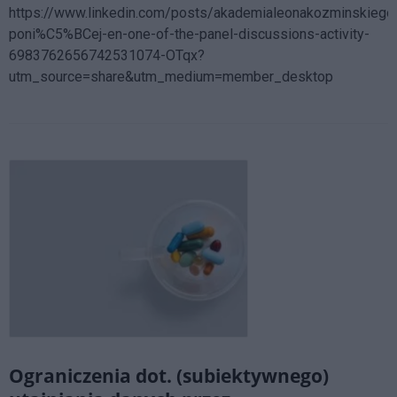
https://www.linkedin.com/posts/akademialeonakozminskiego
poni%C5%BCej-en-one-of-the-panel-discussions-activity-
6983762656742531074-OTqx?
utm_source=share&utm_medium=member_desktop
Ograniczenia dot. (subiektywnego)