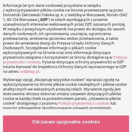
wymiana danych z ED
23 czerwca 2021
Paweł Kaźmierczyk
|
Monika Radzikowska
Już od 1 lipca 2021 r. zacznie obowiązywać regulacja
nakładająca na usługodawców obowiązek raportowania
informacji o zdarzeniach medycznych do Systemu Informacji
Medycznej (SIM) oraz wymiany danych zawartych w
elektronicznej dokumentacji medycznej (EDM) za
pośrednictwem SIM.
Zmiany w prowadzeniu badań
klinicznych w Polsce
28 października 2020
Magdalena Puławska
|
Wiktor Krzymowski
Odrzucam opcjonalne cookies
1 stycznia 2021 r. wejdą w życie nowe przepisy ustawy z