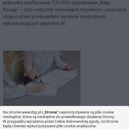
jednostka notyfikowana TÜV SÜD opublikowała „Białą
Księgę” – czyli wytyczne omawiające możliwości i wyzwania
stojące przed producentami wyrobów medycznych
wykorzystujących algorytmy AI.
Zmiany w e-zdrowiu – od 1 lipca
raportowanie zdarzeń medycznych i