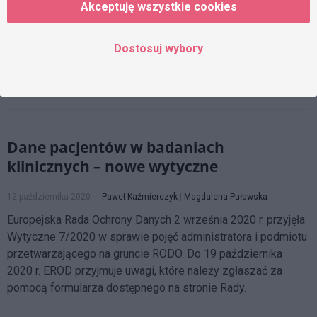
dnia 16 lipca 2020 r. o zmianie ustawy o zawodach lekarza i
Akceptuję wszystkie cookies
lekarza dentysty oraz niektórych innych ustaw dotyczące
eksperymentu medycznego, które mogą mieć wpływ na
Dostosuj wybory
prowadzenie badań klinicznych produktów leczniczych w
Polsce.
Dane pacjentów w badaniach
klinicznych – nowe wytyczne
12 października 2020
Paweł Kaźmierczyk
|
Magdalena Puławska
Europejska Rada Ochrony Danych 2 września 2020 r. przyjęła
Wytyczne 7/2020 w sprawie pojęć administratora i podmiotu
przetwarzającego na gruncie RODO. Do 19 października
2020 r. EROD przyjmuje uwagi, które należy zgłaszać za
pomocą formularza dostępnego na stronie Rady.