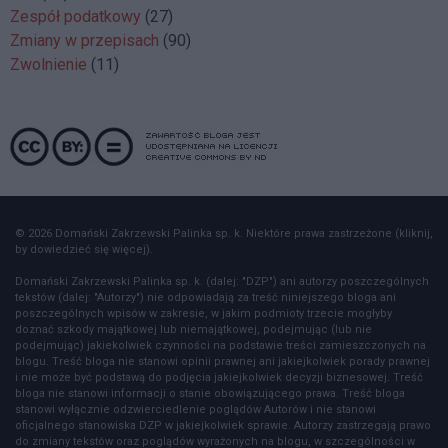
Zespół podatkowy
(27)
Zmiany w przepisach
(90)
Zwolnienie
(11)
© 2026 Domański Zakrzewski Palinka sp. k. Niektóre prawa zastrzeżone (kliknij,
by dowiedzieć się więcej).
Domański Zakrzewski Palinka sp. k. (dalej: "DZP") ani autorzy poszczególnych
tekstów (dalej: "Autorzy") nie odpowiadają za treść niniejszego bloga ani
poszczególnych wpisów w zakresie, w jakim podmioty trzecie mogłyby
doznać szkody majątkowej lub niemajątkowej, podejmując (lub nie
podejmując) jakiekolwiek czynności na podstawie treści zamieszczonych na
blogu. Treść bloga nie stanowi opinii prawnej ani jakiejkolwiek porady prawnej
i nie może być podstawą do podjęcia jakiejkolwiek decyzji biznesowej. Treść
bloga nie stanowi informacji o stanie obowiązującego prawa. Treść bloga
stanowi wyłącznie odzwierciedlenie poglądów Autorów i nie stanowi
oficjalnego stanowiska DZP w jakiejkolwiek sprawie. Autorzy zastrzegają prawo
do zmiany tekstów oraz poglądów wyrażonych na blogu, w szczególności w