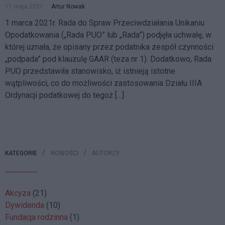
11 maja 2021
Artur Nowak
1 marca 2021r. Rada do Spraw Przeciwdziałania Unikaniu
Opodatkowania („Rada PUO” lub „Rada”) podjęła uchwałę, w
której uznała, że opisany przez podatnika zespół czynności
„podpada” pod klauzulę GAAR (teza nr 1). Dodatkowo, Rada
PUO przedstawiła stanowisko, iż istnieją istotne
wątpliwości, co do możliwości zastosowania Działu IIIA
Ordynacji podatkowej do tegoż […]
KATEGORIE
NOWOŚCI
AUTORZY
Akcyza
(21)
Dywidenda
(10)
Fundacja rodzinna
(1)