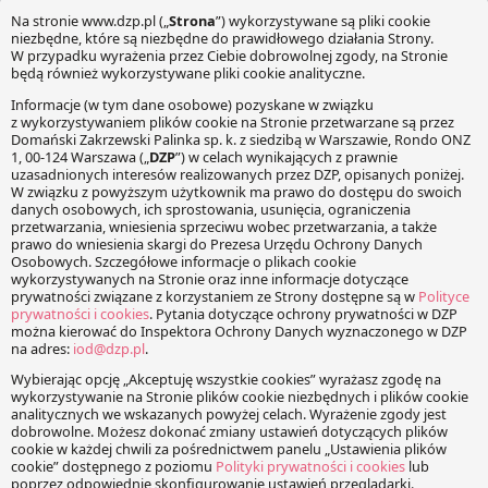
O gołębiach i jastrzębiach oraz o
zdziwieniu przeciętnego podatnika na tle
uchwał Rady do Spraw Przeciwdziałania
Unikaniu Opodatkowania nr 4-9/2021. Z
notatnika litygatora podatkowego – odc.
3
6 września 2021
Artur Nowak
Kilka miesięcy temu opublikowałem na naszym blogu