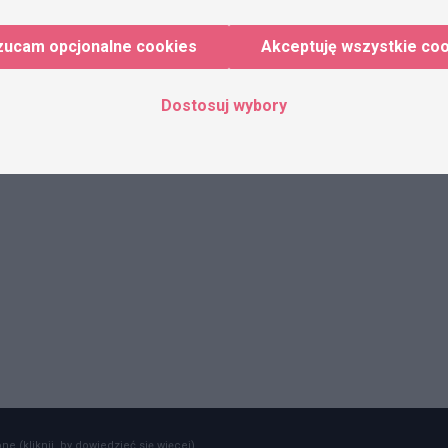
zucam opcjonalne cookies
Akceptuję wszystkie co
Dostosuj wybory
e (kliknij, by dowiedzieć się więcej).