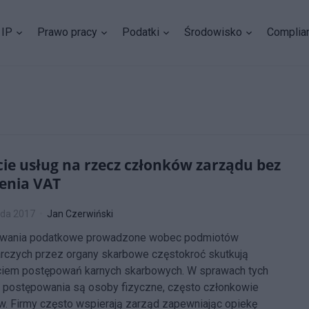
IP
Prawo pracy
Podatki
Środowisko
Complia
ie usług na rzecz członków zarządu bez
zenia VAT
ada 2017
Jan Czerwiński
wania podatkowe prowadzone wobec podmiotów
rczych przez organy skarbowe częstokroć skutkują
iem postępowań karnych skarbowych. W sprawach tych
 postępowania są osoby fizyczne, często członkowie
. Firmy często wspierają zarząd zapewniając opiekę