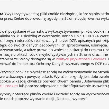
W ocenie TSUE w takich przypadkach prawo do odliczenia
abytych usług prawnych firmom nie przysługuje.