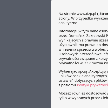
prawną. 
VAT od n