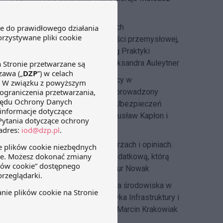
Mądry
IP Law Blog
– prawo na dobrach
niematerialnych, prawa własności przemysłowej,
prawa nowych technologii. Blog Praktyki
IP&TMT, którą zarządza dr Aleksandra Auleytner
Labour Law Blog
– prawo pracy w
komentarzach i opiniach. Blog prowadzony
przez Praktykę Prawa Pracy i Ubezpieczeń
Społecznych, którą kierują Bogusław Kapłon i
Agata Mierzwa
Tax Blog
– podatki w komentarzach i opiniach.
Blog pisany przez Praktykę Podatkową, którą
kierują Joanna Wierzejska i Artur Nowak
DZP dla środowiska
– ochrona środowiska w
przepisach. Blog tworzy Praktyka Infrastruktury i
Energetyki, której szefem jest Marcin Krakowiak