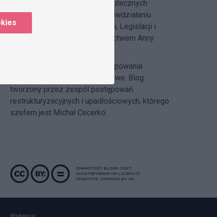
DZP Compliance Blog
– o skutecznych
systemach compliance i przeciwdziałaniu
okies
korupcji pisze
Zespół Regulacji, Legislacji i
Compliance DZP
pod kierownictwem Anny
Hlebickiej-Józefowicz
Insolvency Law Blog
–
postępowania
restrukturyzacyjne i upadłościowe. Blog
tworzony przez zespół postępowań
restrukturyzacyjnych i upadłościowych, którego
szefem jest Michał Cecerko.
Wydawca: