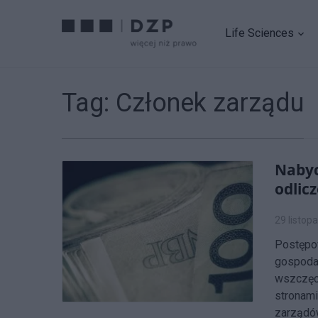
Life Sciences
Tag:
Członek zarządu
Nabyc
odlic
29 listop
Postępo
gospoda
wszczęc
stronami
zarządów