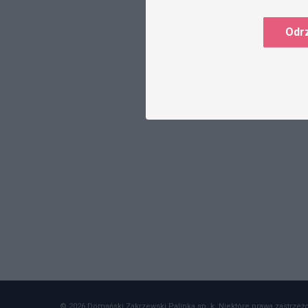
Odr
© 2026 Domański Zakrzewski Palinka sp. k. Niektóre prawa zastrzeżon