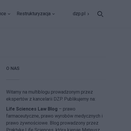
nce
Restrukturyzacja
dzp.pl
O NAS
Witamy na multiblogu prowadzonym przez
ekspertów z kancelarii DZP. Publikujemy na:
Life Sciences Law Blog
– prawo
farmaceutyczne, prawo wyrobów medycznych i
prawo żywnościowe. Blog prowadzony przez
Praktykę Life Sciences, którą kieruje Mateusz