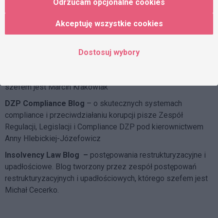
Odrzucam opcjonalne cookies
Agata Mierzwa
Akceptuję wszystkie cookies
Tax Blog
– podatki w komentarzach i opiniach. Blog pisany
przez Praktykę Podatkową, którą kierują Joanna Wierzejska i
Artur Nowak
Dostosuj wybory
DZP dla środowiska
– ochrona środowiska w przepisach.
Blog tworzy Praktyka Infrastruktury i Energetyki, której
szefem jest Marcin Krakowiak
DZP Compliance Blog
– o skutecznych systemach
compliance i przeciwdziałaniu korupcji pisze
Zespół
Regulacji, Legislacji i Compliance DZP
pod kierownictwem
Anny Hlebickiej-Józefowicz
Insolvency Law Blog
–
postępowania restrukturyzacyjne i
upadłościowe. Blog tworzony przez zespół postępowań
restrukturyzacyjnych i upadłościowych, którego szefem jest
Michał Cecerko.