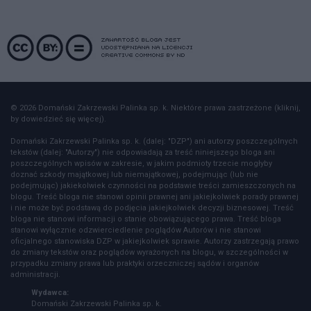
© 2026 Domański Zakrzewski Palinka sp. k. Niektóre prawa zastrzeżone (kliknij,
by dowiedzieć się więcej).
Domański Zakrzewski Palinka sp. k. (dalej: "DZP") ani autorzy poszczególnych
tekstów (dalej: "Autorzy") nie odpowiadają za treść niniejszego bloga ani
poszczególnych wpisów w zakresie, w jakim podmioty trzecie mogłyby
doznać szkody majątkowej lub niemajątkowej, podejmując (lub nie
podejmując) jakiekolwiek czynności na podstawie treści zamieszczonych na
blogu. Treść bloga nie stanowi opinii prawnej ani jakiejkolwiek porady prawnej
i nie może być podstawą do podjęcia jakiejkolwiek decyzji biznesowej. Treść
bloga nie stanowi informacji o stanie obowiązującego prawa. Treść bloga
stanowi wyłącznie odzwierciedlenie poglądów Autorów i nie stanowi
oficjalnego stanowiska DZP w jakiejkolwiek sprawie. Autorzy zastrzegają prawo
do zmiany tekstów oraz poglądów wyrażonych na blogu, w szczególności w
przypadku zmiany prawa lub praktyki orzeczniczej sądów i organów
administracji.
Wydawca:
Domański Zakrzewski Palinka sp. k.