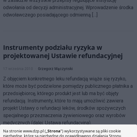
w zasadzie wszystkie przepisy regulujące instytucję
odwołania od decyzji administracyjnej. Wprowadzenie środka
odwoławczego posiadającego odmienną […]
Instrumenty podziału ryzyka w
projektowanej Ustawie refundacyjnej
17 września 2010
Grzegorz Mączyński
Z objęciem konkretnego leku refundacją wiąże się ryzyko,
które może być podzielone pomiędzy publicznego płatnika a
przedsiębiorcę, którego produkt jest lub ma być objęty
refundacją. Instrumenty, które to mają umożliwić zawiera
projekt Ustawy o refundacji leków, środków spożywczych
specjalnego przeznaczenia żywieniowego oraz wyrobów
medycznych (dalej: Ustawa refundacyjna).