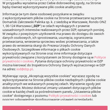
O NAS
Witamy na multiblogu prowadzonym przez ekspertów z
kancelarii DZP. Publikujemy na:
Life Sciences Law Blog
– prawo farmaceutyczne, prawo
wyrobów medycznych i prawo żywnościowe. Blog
prowadzony przez Praktykę Life Sciences, którą kieruje
Mateusz Mądry
IP Law Blog
– prawo na dobrach niematerialnych, prawa
własności przemysłowej, prawa nowych technologii. Blog
Praktyki IP&TMT, którą zarządza dr Aleksandra Auleytner
Labour Law Blog
– prawo pracy w komentarzach i opiniach.
Blog prowadzony przez Praktykę Prawa Pracy i
Ubezpieczeń Społecznych, którą kierują Bogusław Kapłon i