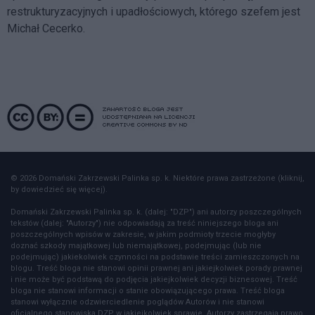
restrukturyzacyjnych i upadłościowych, którego szefem jest
Michał Cecerko.
© 2026 Domański Zakrzewski Palinka sp. k. Niektóre prawa zastrzeżone (kliknij,
by dowiedzieć się więcej).
Domański Zakrzewski Palinka sp. k. (dalej: "DZP") ani autorzy poszczególnych
tekstów (dalej: "Autorzy") nie odpowiadają za treść niniejszego bloga ani
poszczególnych wpisów w zakresie, w jakim podmioty trzecie mogłyby
doznać szkody majątkowej lub niemajątkowej, podejmując (lub nie
podejmując) jakiekolwiek czynności na podstawie treści zamieszczonych na
blogu. Treść bloga nie stanowi opinii prawnej ani jakiejkolwiek porady prawnej
i nie może być podstawą do podjęcia jakiejkolwiek decyzji biznesowej. Treść
bloga nie stanowi informacji o stanie obowiązującego prawa. Treść bloga
stanowi wyłącznie odzwierciedlenie poglądów Autorów i nie stanowi
oficjalnego stanowiska DZP w jakiejkolwiek sprawie. Autorzy zastrzegają prawo