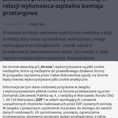
relacji wykonawca-szpitalna komisja
przetargowa
13 marca 2010
Oskar Luty
W realiach polskich zamówień publicznych nietrudno o błąd
formalny, który może spowodować wykluczenie z kręgu
konkurujących przedsiębiorców. Jednak udział w
postępowaniu zamówieniowym wiąże się również z dalej
idącymi ryzykami karno-prawnymi. Nieprawidłowa
komunikacja z zamawiającym, np. składanie niefortunnych lub
nonszalanckich propozycji, może stać się przedmiotem
dociekań nie tylko służb kontrolnych, ale […]
Audyt prawny typu „compliance” w
branży medycznej