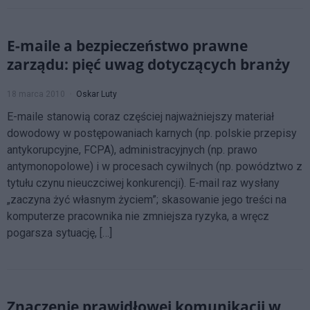
E-maile a bezpieczeństwo prawne
zarządu: pięć uwag dotyczących branży
18 marca 2010
Oskar Luty
E-maile stanowią coraz częściej najważniejszy materiał
dowodowy w postępowaniach karnych (np. polskie przepisy
antykorupcyjne, FCPA), administracyjnych (np. prawo
antymonopolowe) i w procesach cywilnych (np. powództwo z
tytułu czynu nieuczciwej konkurencji). E-mail raz wysłany
„zaczyna żyć własnym życiem”; skasowanie jego treści na
komputerze pracownika nie zmniejsza ryzyka, a wręcz
pogarsza sytuację, […]
Znaczenie prawidłowej komunikacji w