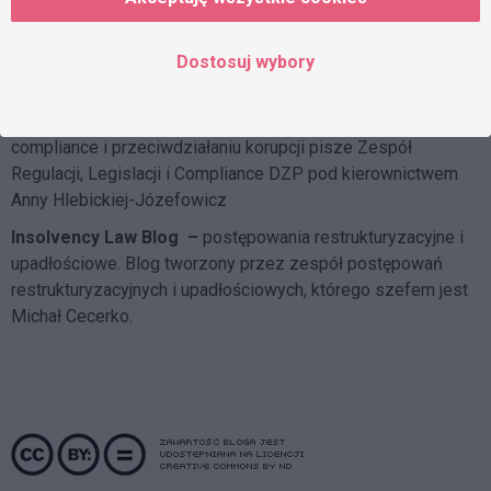
DZP dla środowiska
– ochrona środowiska w przepisach.
Blog tworzy Praktyka Infrastruktury i Energetyki, której
Dostosuj wybory
szefem jest Marcin Krakowiak
DZP Compliance Blog
– o skutecznych systemach
compliance i przeciwdziałaniu korupcji pisze
Zespół
Regulacji, Legislacji i Compliance DZP
pod kierownictwem
Anny Hlebickiej-Józefowicz
Insolvency Law Blog
–
postępowania restrukturyzacyjne i
upadłościowe. Blog tworzony przez zespół postępowań
restrukturyzacyjnych i upadłościowych, którego szefem jest
Michał Cecerko.