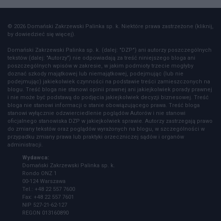
© 2026 Domański Zakrzewski Palinka sp. k. Niektóre prawa zastrzeżone (kliknij,
by dowiedzieć się więcej).
Domański Zakrzewski Palinka sp. k. (dalej: "DZP") ani autorzy poszczególnych
tekstów (dalej: "Autorzy") nie odpowiadają za treść niniejszego bloga ani
poszczególnych wpisów w zakresie, w jakim podmioty trzecie mogłyby
doznać szkody majątkowej lub niemajątkowej, podejmując (lub nie
podejmując) jakiekolwiek czynności na podstawie treści zamieszczonych na
blogu. Treść bloga nie stanowi opinii prawnej ani jakiejkolwiek porady prawnej
i nie może być podstawą do podjęcia jakiejkolwiek decyzji biznesowej. Treść
bloga nie stanowi informacji o stanie obowiązującego prawa. Treść bloga
stanowi wyłącznie odzwierciedlenie poglądów Autorów i nie stanowi
oficjalnego stanowiska DZP w jakiejkolwiek sprawie. Autorzy zastrzegają prawo
do zmiany tekstów oraz poglądów wyrażonych na blogu, w szczególności w
przypadku zmiany prawa lub praktyki orzeczniczej sądów i organów
administracji.
Wydawca:
Domański Zakrzewski Palinka sp. k.
Rondo ONZ 1
00-124 Warszawa
Tel.: +48 22 557 7600
Fax: +48 22 557 7601
NIP 527-21-62-127
REGON 013160890