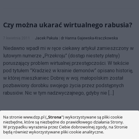
Czy można ukarać wirtualnego rabusia?
7 kwietnia 2011
Jacek Pakuła
|
dr Hanna Gajewska-Kraczkowska
Niedawno wpadł mi w ręce ciekawy artykuł zamieszczony w
lutowym numerze „Przekroju” (dostęp niestety płatny)
poruszający problem wirtualnej przestępczości. W tekście
pod tytułem ”Kradzież w krainie demonów” opisano historię,
w której mieszkaniec Dobrej w woj. małopolskim został
pozbawiony dorobku swojego życia przez podstępnych
rabusiów. Nic w tym nadzwyczajnego, gdyby nie […]
O NAS