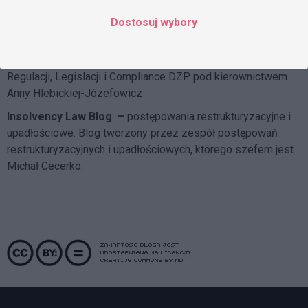
Blog tworzy Praktyka Infrastruktury i Energetyki, której
szefem jest Marcin Krakowiak
Dostosuj wybory
DZP Compliance Blog
– o skutecznych systemach
compliance i przeciwdziałaniu korupcji pisze
Zespół
Regulacji, Legislacji i Compliance DZP
pod kierownictwem
Anny Hlebickiej-Józefowicz
Insolvency Law Blog
–
postępowania restrukturyzacyjne i
upadłościowe. Blog tworzony przez zespół postępowań
restrukturyzacyjnych i upadłościowych, którego szefem jest
Michał Cecerko.