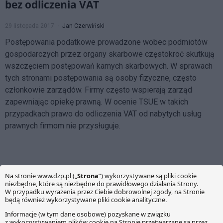
bez odliczenia VAT
29 listopada 2017
Jan Czerwiński
Postępowania podatkowe prowadzone wobec podmiotów
gospodarczych przez organy skarbowe częstokroć skutkują
wszczęciem postępowań karnych skarbowych. W sprawach
tych stronami postępowania są osoby fizyczne, często
członkowie zarządów. Firmy często wspierają zarząd
zapewniając opiekę prawną. W ocenie TSUE w takich
przypadkach prawo do odliczenia VAT od nabytych usług
prawnych firmom nie przysługuje.
O NAS
Witamy na multiblogu prowadzonym przez ekspertów z