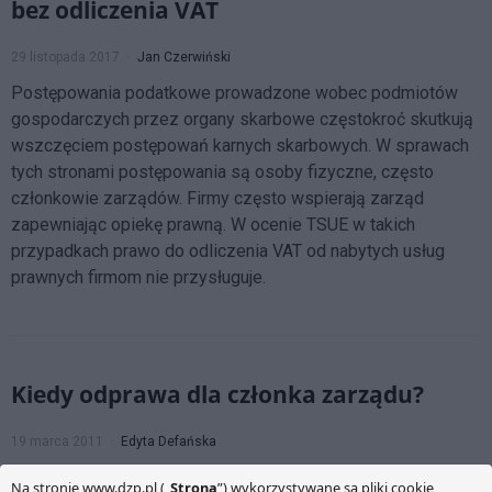
bez odliczenia VAT
29 listopada 2017
Jan Czerwiński
Postępowania podatkowe prowadzone wobec podmiotów
gospodarczych przez organy skarbowe częstokroć skutkują
wszczęciem postępowań karnych skarbowych. W sprawach
tych stronami postępowania są osoby fizyczne, często
członkowie zarządów. Firmy często wspierają zarząd
zapewniając opiekę prawną. W ocenie TSUE w takich
przypadkach prawo do odliczenia VAT od nabytych usług
prawnych firmom nie przysługuje.
Kiedy odprawa dla członka zarządu?
19 marca 2011
Edyta Defańska
Czy odwołanemu członkowi zarządu przysługuje odprawa?