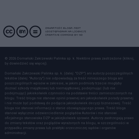
© 2026 Domański Zakrzewski Palinka sp. k. Niektóre prawa zastrzeżone (kliknij,
by dowiedzieć się więcej).
Domański Zakrzewski Palinka sp. k. (dalej: "DZP") ani autorzy poszczególnych
tekstów (dalej: "Autorzy") nie odpowiadają za treść niniejszego bloga ani
poszczególnych wpisów w zakresie, w jakim podmioty trzecie mogłyby
doznać szkody majątkowej lub niemajątkowej, podejmując (lub nie
podejmując) jakiekolwiek czynności na podstawie treści zamieszczonych na
blogu. Treść bloga nie stanowi opinii prawnej ani jakiejkolwiek porady prawnej
i nie może być podstawą do podjęcia jakiejkolwiek decyzji biznesowej. Treść
bloga nie stanowi informacji o stanie obowiązującego prawa. Treść bloga
stanowi wyłącznie odzwierciedlenie poglądów Autorów i nie stanowi
oficjalnego stanowiska DZP w jakiejkolwiek sprawie. Autorzy zastrzegają prawo
do zmiany tekstów oraz poglądów wyrażonych na blogu, w szczególności w
przypadku zmiany prawa lub praktyki orzeczniczej sądów i organów
administracji.