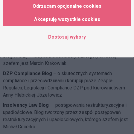
Odrzucam opcjonalne cookies
Ubezpieczeń Społecznych, którą kierują Bogusław Kapłon i
Agata Mierzwa
Akceptuję wszystkie cookies
Tax Blog
– podatki w komentarzach i opiniach. Blog pisany
przez Praktykę Podatkową, którą kierują Joanna Wierzejska i
Dostosuj wybory
Artur Nowak
DZP dla środowiska
– ochrona środowiska w przepisach.
Blog tworzy Praktyka Infrastruktury i Energetyki, której
szefem jest Marcin Krakowiak
DZP Compliance Blog
– o skutecznych systemach
compliance i przeciwdziałaniu korupcji pisze
Zespół
Regulacji, Legislacji i Compliance DZP
pod kierownictwem
Anny Hlebickiej-Józefowicz
Insolvency Law Blog
–
postępowania restrukturyzacyjne i
upadłościowe. Blog tworzony przez zespół postępowań
restrukturyzacyjnych i upadłościowych, którego szefem jest
Michał Cecerko.