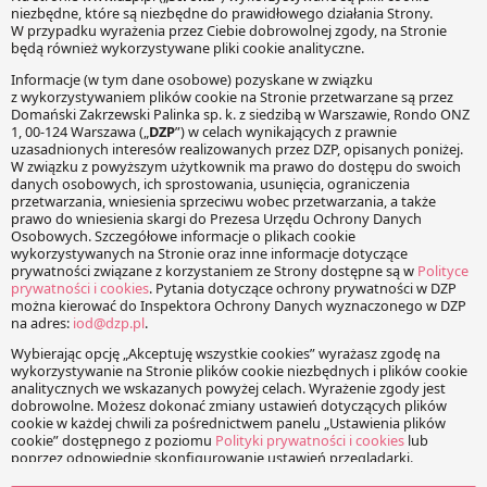
O NAS
Witamy na multiblogu prowadzonym przez ekspertów z
kancelarii DZP. Publikujemy na:
Life Sciences Law Blog
– prawo farmaceutyczne, prawo
wyrobów medycznych i prawo żywnościowe. Blog
prowadzony przez Praktykę Life Sciences, którą kieruje
Mateusz Mądry
IP Law Blog
– prawo na dobrach niematerialnych, prawa
własności przemysłowej, prawa nowych technologii. Blog
Praktyki IP&TMT, którą zarządza dr Aleksandra Auleytner
Labour Law Blog
– prawo pracy w komentarzach i opiniach.
Blog prowadzony przez Praktykę Prawa Pracy i