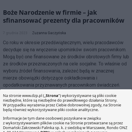
Boże Narodzenie w firmie – jak
sfinansować prezenty dla pracowników
7 grudnia 2023
Zuzanna Gaczyńska
Co roku w okresie przedświątecznym, wielu pracodawców
decyduje się na wręczenie upominków swoim pracownikom.
Mogą być one finansowane ze środków obrotowych firmy lub
ze środków przeznaczonych na cele socjalne. To właśnie od
wyboru źródeł finansowania, zależeć będą w znacznej
mierze obowiązki dotyczące oskładkowania i
opodatkowania przyznawanych pracownikom świadczeń.
Nieodpłatne świadczenia finansowane z
ZFŚS co do zasady poza VAT