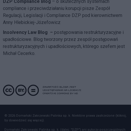
DZP Compliance Blog
– o skutecznych systemach
compliance i przeciwdziałaniu korupcji pisze
Zespół
Regulacji, Legislacji i Compliance DZP
pod kierownictwem
Anny Hlebickiej-Józefowicz
Insolvency Law Blog
–
postępowania restrukturyzacyjne i
upadłościowe. Blog tworzony przez zespół postępowań
restrukturyzacyjnych i upadłościowych, którego szefem jest
Michał Cecerko.
© 2026 Domański Zakrzewski Palinka sp. k. Niektóre prawa zastrzeżone (kliknij,
by dowiedzieć się więcej).
Domański Zakrzewski Palinka sp. k. (dalej: "DZP") ani autorzy poszczególnych