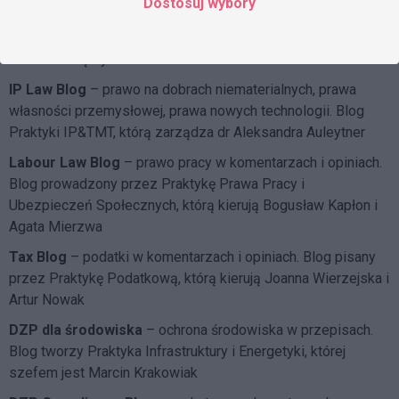
Dostosuj wybory
wyrobów medycznych i prawo żywnościowe. Blog
prowadzony przez Praktykę Life Sciences, którą kieruje
Mateusz Mądry
IP Law Blog
– prawo na dobrach niematerialnych, prawa
własności przemysłowej, prawa nowych technologii. Blog
Praktyki IP&TMT, którą zarządza dr Aleksandra Auleytner
Labour Law Blog
– prawo pracy w komentarzach i opiniach.
Blog prowadzony przez Praktykę Prawa Pracy i
Ubezpieczeń Społecznych, którą kierują Bogusław Kapłon i
Agata Mierzwa
Tax Blog
– podatki w komentarzach i opiniach. Blog pisany
przez Praktykę Podatkową, którą kierują Joanna Wierzejska i
Artur Nowak
DZP dla środowiska
– ochrona środowiska w przepisach.
Blog tworzy Praktyka Infrastruktury i Energetyki, której
szefem jest Marcin Krakowiak