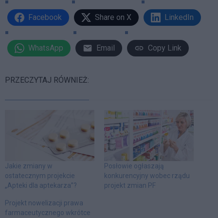
Facebook
Share on X
LinkedIn
WhatsApp
Email
Copy Link
PRZECZYTAJ RÓWNIEŻ:
Jakie zmiany w
Posłowie ogłaszają
ostatecznym projekcie
konkurencyjny wobec rządu
„Apteki dla aptekarza”?
projekt zmian PF
Projekt nowelizacji prawa
farmaceutycznego wkrótce