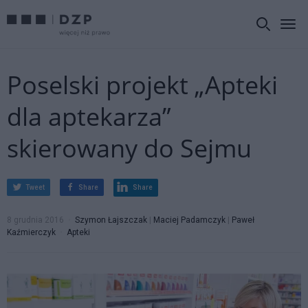
Poselski projekt „Apteki
dla aptekarza”
skierowany do Sejmu
Tweet
Share
Share
8 grudnia 2016
Szymon Łajszczak
|
Maciej Padamczyk
|
Paweł
Kaźmierczyk
Apteki