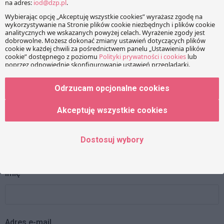
KOMENTARZE
Twój adres e-mail nie zostanie opublikowany.
Wymagane
pola są oznaczone
*
Wiadomość
Odrzucam opcjonalne cookies
Akceptuję wszystkie cookies
Dostosuj wybory
Imię
Adres e-mail