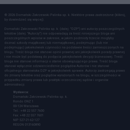
© 2026 Domański Zakrzewski Palinka sp. k. Niektóre prawa zastrzeżone (kliknij,
by dowiedzieć się więcej).
Domański Zakrzewski Palinka sp. k. (dalej: "DZP") ani autorzy poszczególnych
tekstów (dalej: "Autorzy") nie odpowiadają za treść niniejszego bloga ani
poszczególnych wpisów w zakresie, w jakim podmioty trzecie mogłyby
doznać szkody majątkowej lub niemajątkowej, podejmując (lub nie
podejmując) jakiekolwiek czynności na podstawie treści zamieszczonych na
blogu. Treść bloga nie stanowi opinii prawnej ani jakiejkolwiek porady prawnej
i nie może być podstawą do podjęcia jakiejkolwiek decyzji biznesowej. Treść
bloga nie stanowi informacji o stanie obowiązującego prawa. Treść bloga
stanowi wyłącznie odzwierciedlenie poglądów Autorów i nie stanowi
oficjalnego stanowiska DZP w jakiejkolwiek sprawie. Autorzy zastrzegają prawo
do zmiany tekstów oraz poglądów wyrażonych na blogu, w szczególności w
przypadku zmiany prawa lub praktyki orzeczniczej sądów i organów
administracji.
Wydawca:
Domański Zakrzewski Palinka sp. k.
Rondo ONZ 1
00-124 Warszawa
Tel.: +48 22 557 7600
Fax: +48 22 557 7601
NIP 527-21-62-127
REGON 013160890