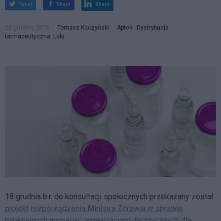
Tweet
Share
Share
28 grudnia 2015
Tomasz Kaczyński
Apteki
,
Dystrybucja
farmaceutyczna
,
Leki
18 grudnia b.r. do konsultacji społecznych przekazany został
projekt rozporządzenia Ministra Zdrowia w sprawie
minimalnych wymagać organizacyjno-technicznych dla