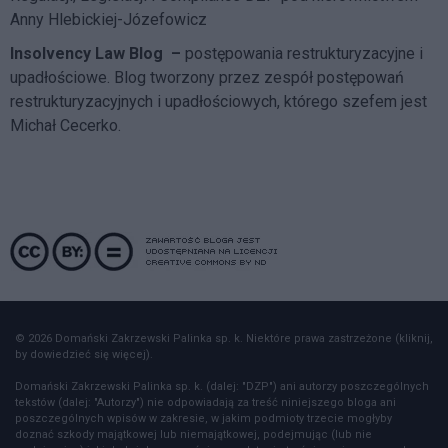
Anny Hlebickiej-Józefowicz
Insolvency Law Blog
–
postępowania restrukturyzacyjne i
upadłościowe. Blog tworzony przez zespół postępowań
restrukturyzacyjnych i upadłościowych, którego szefem jest
Michał Cecerko.
© 2026 Domański Zakrzewski Palinka sp. k. Niektóre prawa zastrzeżone (kliknij,
by dowiedzieć się więcej).
Domański Zakrzewski Palinka sp. k. (dalej: "DZP") ani autorzy poszczególnych
tekstów (dalej: "Autorzy") nie odpowiadają za treść niniejszego bloga ani
poszczególnych wpisów w zakresie, w jakim podmioty trzecie mogłyby
doznać szkody majątkowej lub niemajątkowej, podejmując (lub nie