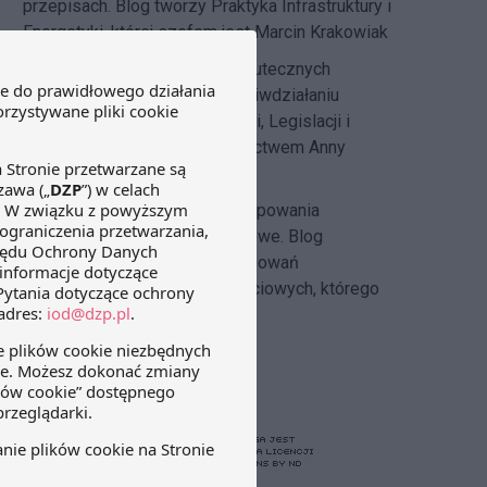
przepisach. Blog tworzy Praktyka Infrastruktury i
Energetyki, której szefem jest Marcin Krakowiak
DZP Compliance Blog
– o skutecznych
systemach compliance i przeciwdziałaniu
korupcji pisze
Zespół Regulacji, Legislacji i
Compliance DZP
pod kierownictwem Anny
Hlebickiej-Józefowicz
Insolvency Law Blog
–
postępowania
restrukturyzacyjne i upadłościowe. Blog
tworzony przez zespół postępowań
restrukturyzacyjnych i upadłościowych, którego
szefem jest Michał Cecerko.