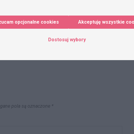
zucam opcjonalne cookies
Akceptuję wszystkie co
Dostosuj wybory
ane pola są oznaczone
*