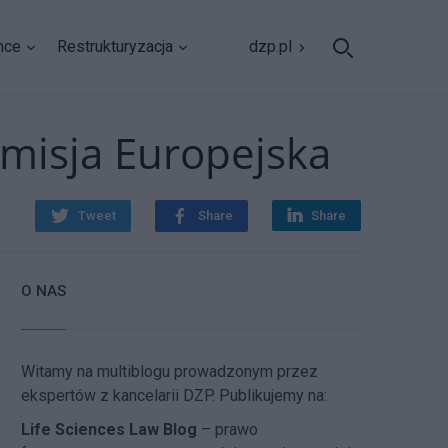
nce
Restrukturyzacja
dzp.pl
isja Europejska
Tweet
Share
Share
O NAS
Witamy na multiblogu prowadzonym przez
ekspertów z kancelarii DZP. Publikujemy na:
Life Sciences Law Blog
– prawo