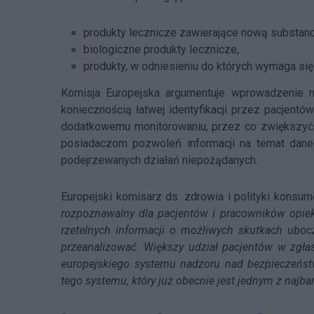
produkty lecznicze zawierające nową substanc
biologiczne produkty lecznicze,
produkty, w odniesieniu do których wymaga się
Komisja Europejska argumentuje wprowadzenie 
koniecznością łatwej identyfikacji przez pacjent
dodatkowemu monitorowaniu, przez co zwiększyć
posiadaczom pozwoleń informacji na temat dane
podejrzewanych działań niepożądanych.
Europejski komisarz ds. zdrowia i polityki konsume
rozpoznawalny dla pacjentów i pracowników opiek
rzetelnych informacji o możliwych skutkach ubo
przeanalizować. Większy udział pacjentów w zgł
europejskiego systemu nadzoru nad bezpieczeńs
tego systemu, który już obecnie jest jednym z najb