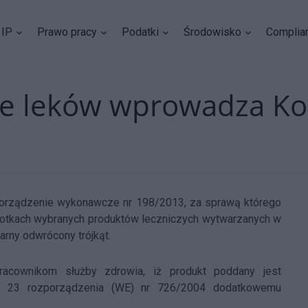
IP
Prawo pracy
Podatki
Środowisko
Complia
 leków wprowadza Kom
zporządzenie wykonawcze nr 198/2013, za sprawą którego
ulotkach wybranych produktów leczniczych wytwarzanych w
rny odwrócony trójkąt.
cownikom służby zdrowia, iż produkt poddany jest
t. 23 rozporządzenia (WE) nr 726/2004 dodatkowemu