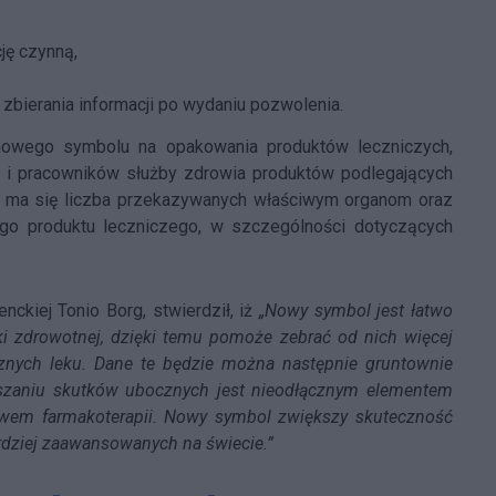
ję czynną,
 zbierania informacji po wydaniu pozwolenia.
nowego symbolu na opakowania produktów leczniczych,
ów i pracowników służby zdrowia produktów podlegających
 ma się liczba przekazywanych właściwym organom oraz
go produktu leczniczego, w szczególności dotyczących
nckiej Tonio Borg, stwierdził, iż
„Nowy symbol jest łatwo
i zdrowotnej, dzięki temu pomoże zebrać od nich więcej
cznych leku. Dane te będzie można następnie gruntownie
aszaniu skutków ubocznych jest nieodłącznym elementem
twem farmakoterapii. Nowy symbol zwiększy skuteczność
ardziej zaawansowanych na świecie.”