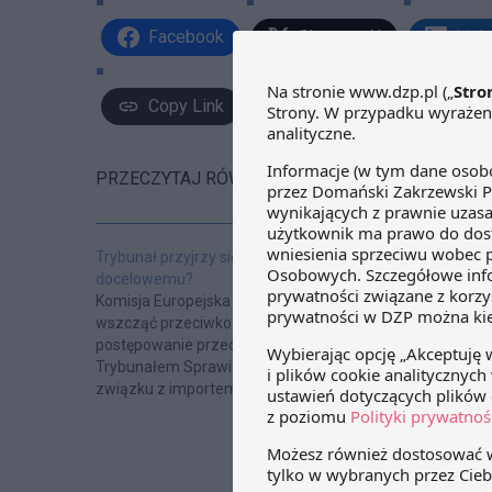
Facebook
Share on X
Link
Copy Link
PRZECZYTAJ RÓWNIEŻ:
Trybunał przyjrzy się importowi
docelowemu?
Komisja Europejska zdecydowała się
wszcząć przeciwko Polsce
postępowanie przed Europejskim
Trybunałem Sprawiedliwości w
związku z importem docelowym.
Przegląd ram d
Komisja zarzuca Polsce naruszenie
odniesieniu do 
Dyrektywy farmaceutycznej poprzez
umożliwienie wprowadzania do
obrotu produktów leczniczych, co do