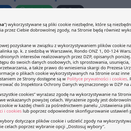
edIn
WhatsApp
Email
otyczących zmian w
Ogłoszono projekt zmian w SPC
produktów leczniczych