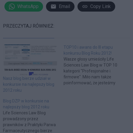
WhatsApp
Email
Copy Link
PRZECZYTAJ RÓWNIEŻ:
TOP10 i awans do III etapu
konkursu Blog Roku 2012!
Wasze głosy umieściły Life
Sciences Law Blog w TOP 10
kategorii "Profesjonalne i
firmowe". Miło nam także
Nasz blog bierze udział w
poinformować, że jesteśmy
konkursie na najlepszy blog
jedynym blogiem
2012 roku
prawniczym w tej grupie.
Dzięki 215 oddanym głosom
Blog DZP w konkursie na
zajęliśmy 9. pozycję na 224
najlepszy blog 2012 roku
blogów zgłoszonych w
Life Sciences Law Blog
naszej kategorii. W III etapie
prowadzony przez
spośród TOP 10 juror
prawników z Praktyki Parwa
wybierze 3 blogi,…
Farmaceutycznego bierze