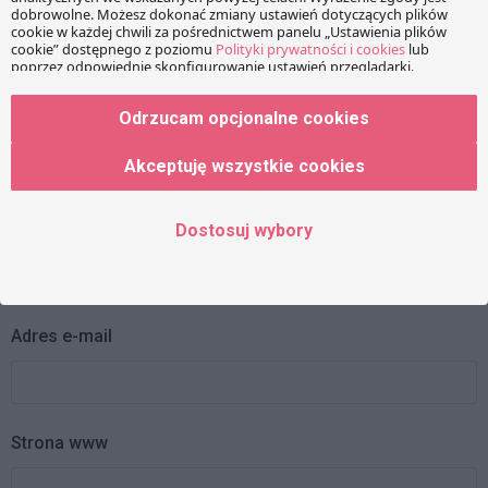
Wiadomość
Odrzucam opcjonalne cookies
Akceptuję wszystkie cookies
Imię
Dostosuj wybory
Adres e-mail
Strona www