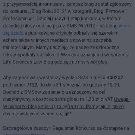
z przyjemnością informujemy, że nasz blog został zgłoszony
do konkursu „Blog Roku 2012” w kategorii „Blogi Firmowe i
Profesjonalne”. Dzisiaj ruszył II etap konkursu, w którym
decydują głosy oddane przez SMS. W 2012 r. na blogu
wiele
się działo
a publikowane artykuły odbijały się szerokim
echem także w innych mediach a nawet na szczeblu
ministerialnym. Mamy nadzieję, że nasze zeszłoroczne
teksty spotkały się także z Waszym uznaniem i wesprzecie
Life Sciences Law Blog oddając na nas swój głos.
Aby zagłosować wystarczy wysłać SMS o treści
B00202
pod numer
7122
, do dnia 31 stycznia, do godziny 12:00.
Dochód z SMSów zostanie przeznaczony na cel
charytatywny, a koszt oddania głosu to 1,23 zł z VAT.
Uwaga!
W numerze bloga znak 0, to cyfra zero. Pamiętajcie, także,
aby nie wstawiać w sms spacji!
*
Szczegółowe zasady i Regulamin Konkursu są dostępne na