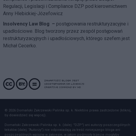
Regulacji, Legislacji i Compliance DZP
pod kierownictwem
Anny Hlebickiej-Józefowicz
Insolvency Law Blog
–
postępowania restrukturyzacyjne i
upadłościowe. Blog tworzony przez zespół postępowań
restrukturyzacyjnych i upadłościowych, którego szefem jest
Michał Cecerko.
© 2026 Domański Zakrzewski Palinka sp. k. Niektóre prawa zastrzeżone (kliknij,
by dowiedzieć się więcej).
Domański Zakrzewski Palinka sp. k. (dalej: "DZP") ani autorzy poszczególnych
tekstów (dalej: "Autorzy") nie odpowiadają za treść niniejszego bloga ani
poszczególnych wpisów w zakresie, w jakim podmioty trzecie mogłyby