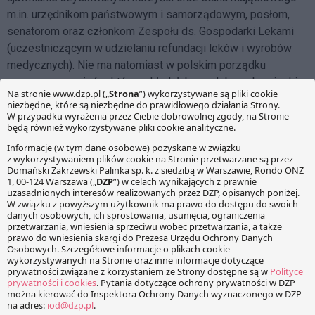
m.in. urzędnikom państwowym i samorządowym, posłom,
senatorom oraz członkom Zespołu ds. Gospodarki Lekami
(uczestniczącym w udzielaniu refundacji leków i wyrobów
medycznych). Nie ma natomiast w polskim porządku
prawnym przepisów, które nakładałyby podobne obowiązki
na lekarzy, bądź na przemysł farmaceutyczny w odniesieniu
do rozliczeń z lekarzami. Czy rozwiązania legislacyjne zza
oceanu dotyczące jawności przychodów lekarzy ze
współpracy z przemysłem dotrą do Polski? Na razie brak
propozycji legislacyjnych w tej mierze i można dyskutować,
czy nakładanie kolejnego, pracochłonnego obowiązku na
przedsiębiorców jest na pewno konieczne… Jednak wiele
wskazuje na to, że rejestr korzyści „lekarskich” do Polski
dotrze, bo to, co kłopotliwe dla przedsiębiorców, będzie
zapewne atrakcyjne dla pacjentów…
Facebook
Share on X
LinkedIn