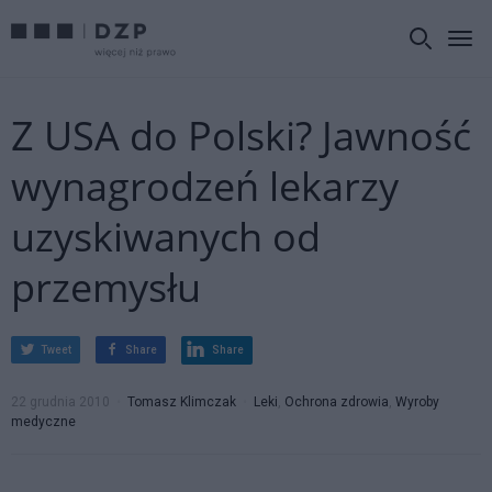
Z USA do Polski? Jawność
wynagrodzeń lekarzy
uzyskiwanych od
przemysłu
Tweet
Share
Share
22 grudnia 2010
Tomasz Klimczak
Leki
,
Ochrona zdrowia
,
Wyroby
medyczne