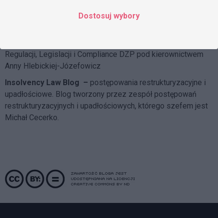
Blog tworzy Praktyka Infrastruktury i Energetyki, której
szefem jest Marcin Krakowiak
Dostosuj wybory
DZP Compliance Blog
– o skutecznych systemach
compliance i przeciwdziałaniu korupcji pisze
Zespół
Regulacji, Legislacji i Compliance DZP
pod kierownictwem
Anny Hlebickiej-Józefowicz
Insolvency Law Blog
–
postępowania restrukturyzacyjne i
upadłościowe. Blog tworzony przez zespół postępowań
restrukturyzacyjnych i upadłościowych, którego szefem jest
Michał Cecerko.