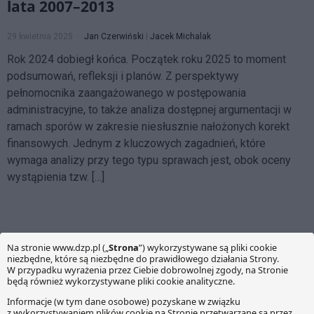
lata 2007–2013
29 kwietnia 2025
Jan Czerwiński
|
Jacek Michalak
Rok 2024 dobiegł końca. Początek roku 2025 to moment
podsumowań, refleksji i planów. Z perspektywy
pełnomocnika zaangażowanego w postępowania
administracyjne, to także analiza dostępnej argumentacji w
ramach sporów w zakresie niesłusznie nałożonych korekt
finansowych. Jednym z kluczowych zagadnień, które
wymaga analizy przy tego typu sprawach jest, obok oceny
wystąpienia tzw. […]
O NAS
Witamy na multiblogu prowadzonym przez ekspertów z