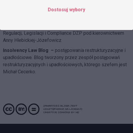
Blog tworzy Praktyka Infrastruktury i Energetyki, której
szefem jest Marcin Krakowiak
Dostosuj wybory
DZP Compliance Blog
– o skutecznych systemach
compliance i przeciwdziałaniu korupcji pisze
Zespół
Regulacji, Legislacji i Compliance DZP
pod kierownictwem
Anny Hlebickiej-Józefowicz
Insolvency Law Blog
–
postępowania restrukturyzacyjne i
upadłościowe. Blog tworzony przez zespół postępowań
restrukturyzacyjnych i upadłościowych, którego szefem jest
Michał Cecerko.