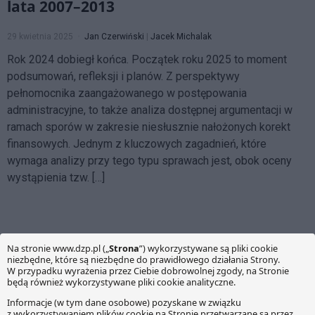
lata 2007–2013
29 kwietnia 2025
Jan Czerwiński
|
Jacek Michalak
Rok 2024 dobiegł końca. Początek roku 2025 to moment
podsumowań, refleksji i planów. Z perspektywy
pełnomocnika zaangażowanego w postępowania
administracyjne, to także analiza dostępnej argumentacji w
ramach sporów w zakresie niesłusznie nałożonych korekt
finansowych. Jednym z kluczowych zagadnień, które
wymaga analizy przy tego typu sprawach jest, obok oceny
wystąpienia tzw. […]
O NAS
Witamy na multiblogu prowadzonym przez ekspertów z