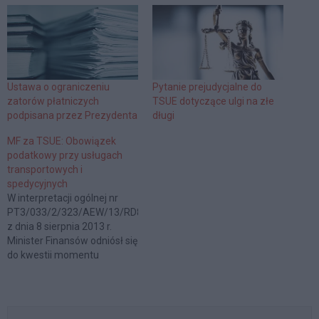
Ustawa o ograniczeniu
Pytanie prejudycjalne do
zatorów płatniczych
TSUE dotyczące ulgi na złe
podpisana przez Prezydenta
długi
MF za TSUE: Obowiązek
podatkowy przy usługach
transportowych i
spedycyjnych
W interpretacji ogólnej nr
PT3/033/2/323/AEW/13/RD82408
z dnia 8 sierpnia 2013 r.
Minister Finansów odniósł się
do kwestii momentu
powstawania obowiązku
podatkowego przy
wykonywaniu usług
spedycyjnych oraz