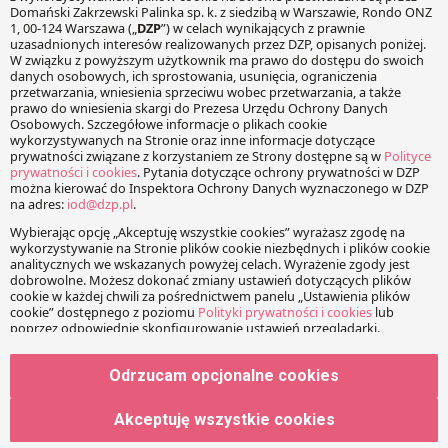
Twój adres e-mail nie zostanie opublikowany.
Wymagane
pola są oznaczone
*
Wiadomość
Imię
Odrzucam opcjonalne cookies
Adres e-mail
Akceptuję wszystkie cookies