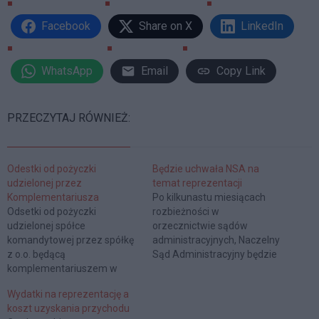
Facebook
Share on X
LinkedIn
WhatsApp
Email
Copy Link
PRZECZYTAJ RÓWNIEŻ:
Odestki od pożyczki
Będzie uchwała NSA na
udzielonej przez
temat reprezentacji
Komplementariusza
Po kilkunastu miesiącach
Odsetki od pożyczki
rozbieżności w
udzielonej spółce
orzecznictwie sądów
komandytowej przez spółkę
administracyjnych, Naczelny
z o.o. będącą
Sąd Administracyjny będzie
komplementariuszem w
musiał w końcu zmierzyć się
spółce komandytowej nie
z odpowiedzią na pytanie:
Wydatki na reprezentację a
stanowią kosztu uzyskania
jak należy interpretować
koszt uzyskania przychodu
przychodów
pojęcie „reprezentacji” z