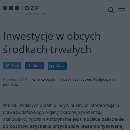
Inwestycje w obcych
środkach trwałych
Tweet
Share
Share
9 grudnia 2010
Karol Kołowski
Podatki dochodowe
,
Postępowania
podatkowe
W kilku wydanych ostatnio indywidualnych interpretacjach
prawa podatkowego organy skarbowe prezentują
stanowisko, zgodnie z którym
nie jest możliwe zaliczenie
do kosztów uzyskania przychodów niezamortyzowanej