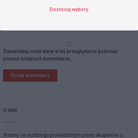
Dostosuj wybory
Strona www
Zapamiętaj moje dane w tej przeglądarce podczas
pisania kolejnych komentarzy.
O NAS
Witamy na multiblogu prowadzonym przez ekspertów z