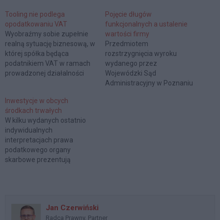
Tooling nie podlega
Pojęcie długów
opodatkowaniu VAT
funkcjonalnych a ustalenie
Wyobraźmy sobie zupełnie
wartości firmy
realną sytuację biznesową, w
Przedmiotem
której spółka będąca
rozstrzygnięcia wyroku
podatnikiem VAT w ramach
wydanego przez
prowadzonej działalności
Wojewódzki Sąd
gospodarczej planuje
Administracyjny w Poznaniu
zawrzeć z kontrahentami,
w dniu 29 kwietnia 2011 r.
Inwestycje w obcych
np. operatorami stacji
(sygn. I SA/Po 96/11) było
środkach trwałych
obsługi pojazdów, umowę o
m.in. zagadnienie dot.
W kilku wydanych ostatnio
współpracę w ramach której
interpretacji pojęcia długów
indywidualnych
kontrahent zobowiąże się do
funkcjonalnych, o których
interpretacjach prawa
zakupu określonej ilości
mowa w art. 4a pkt 2 ustawy
podatkowego organy
produktów tej spółki,
o CIT. Organ podatkowy
skarbowe prezentują
odpowiednią ich ekspozycję
stwierdził, że podatnik
stanowisko, zgodnie z
oraz udzielanie klientom
(spółka jawna będąca
którym nie jest możliwe
rzetelnych i…
zbywcą) błędnie uznała…
zaliczenie do kosztów
uzyskania przychodów
Jan Czerwiński
niezamortyzowanej wartości
Radca Prawny, Partner
inwestycji w obcym środku