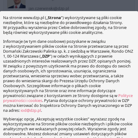
trwałym. Organ powołuje się
jan.czerwinski@dzp.pl
na art. 16 ust. 1 pkt 6 ustawy
o CIT, według którego nie
uważa się za koszty…
Tagi
amortyzacja
CIT
KOMENTARZE
Twój adres e-mail nie zostanie opublikowany.
Wymagane
pola są oznaczone
*
Wiadomość