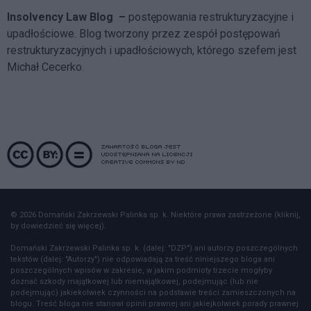
Insolvency Law Blog
–
postępowania restrukturyzacyjne i
upadłościowe. Blog tworzony przez zespół postępowań
restrukturyzacyjnych i upadłościowych, którego szefem jest
Michał Cecerko.
© 2026 Domański Zakrzewski Palinka sp. k. Niektóre prawa zastrzeżone (kliknij,
by dowiedzieć się więcej).
Domański Zakrzewski Palinka sp. k. (dalej: "DZP") ani autorzy poszczególnych
tekstów (dalej: "Autorzy") nie odpowiadają za treść niniejszego bloga ani
poszczególnych wpisów w zakresie, w jakim podmioty trzecie mogłyby
doznać szkody majątkowej lub niemajątkowej, podejmując (lub nie
podejmując) jakiekolwiek czynności na podstawie treści zamieszczonych na
blogu. Treść bloga nie stanowi opinii prawnej ani jakiejkolwiek porady prawnej