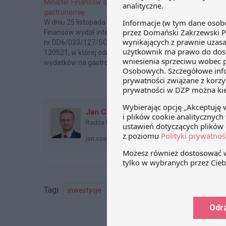
Minister Finansów o wydatkach na
Kiedy wydatek 
gastronomię
uzyskania prz
W dniu 25 listopada 2013 r. Minister
Naczelny Sąd A
Finansów wydał interpretację ogólną
wyroku z 21 sier
nr DD6/033/127/SOH/2013/RD-
II FSK 2452/11, 
120521, w której odniósł się do
odszkodowania 
wydatków na gastronomię i
ponadnormatyw
poczęstunek w trakcie spotkań z
maszyn może b
kontrahentami w kontekście
jako koszt uzys
wyłączenia z kosztów uzyskania
nawet jeśli wpł
przychodów wydatków na
wielkość przych
Jan Czerwiński
reprezentację. W interpretacji ogólnej
Przede wszystk
Radca Prawny, Partner
Minister Finansów poddał analizie
przedstawił, w 
orzecznictwo sądów
związek…
jan.czerwinski@dzp.pl
administracyjnych dotyczące
wydatków…
Tagi
inwestycje
koszty
spółka celowa
Odr