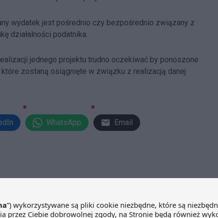
dany wydatek jest pośrednio czy bezpośrednio związany z
ę działalności podatnika.
realizacji jednego projektu trudno oczekiwać by ponoszone
 które zostaną osiągnięte w związku z realizacją danej
edIn
WhatsApp
Email