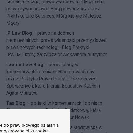
farmaceutyczne, prawo wyrobów medycznych i
prawo żywnościowe. Blog prowadzony przez
Praktykę Life Sciences, którą kieruje Mateusz
Mądry
IP Law Blog
– prawo na dobrach
niematerialnych, prawa własności przemysłowej,
prawa nowych technologii. Blog Praktyki
IP&TMT, którą zarządza dr Aleksandra Auleytner
Labour Law Blog
– prawo pracy w
komentarzach i opiniach. Blog prowadzony
przez Praktykę Prawa Pracy i Ubezpieczeń
Społecznych, którą kierują Bogusław Kapłon i
Agata Mierzwa
Tax Blog
– podatki w komentarzach i opiniach.
Blog pisany przez Praktykę Podatkową, którą
kierują Joanna Wierzejska i Artur Nowak
DZP dla środowiska
– ochrona środowiska w