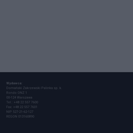
Wydawca:
Domański Zakrzewski Palinka sp. k.
Rondo ONZ 1
00-124 Warszawa
Tel.: +48 22 557 7600
Fax: +48 22 557 7601
NIP 527-21-62-127
REGON 013160890