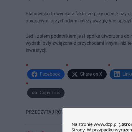
Stanowisko to wynika z faktu, że przy ocenie czy 
osiąganymi przychodami należy uwzględnić specyfik
Jeśli zatem podatnikiem jest spółka utworzona do 
wydatki były związane z przychodami innymi, niż te
inwestycji.
Facebook
Share on X
Link
Copy Link
PRZECZYTAJ RÓWNIEŻ: