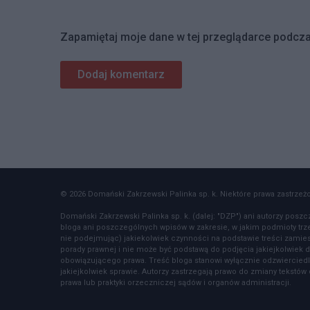
Zapamiętaj moje dane w tej przeglądarce podcza
© 2026 Domański Zakrzewski Palinka sp. k. Niektóre prawa zastrzeżon
Domański Zakrzewski Palinka sp. k. (dalej: "DZP") ani autorzy poszc
bloga ani poszczególnych wpisów w zakresie, w jakim podmioty tr
nie podejmując) jakiekolwiek czynności na podstawie treści zamiesz
porady prawnej i nie może być podstawą do podjęcia jakiejkolwiek d
obowiązującego prawa. Treść bloga stanowi wyłącznie odzwierciedl
jakiejkolwiek sprawie. Autorzy zastrzegają prawo do zmiany tekst
prawa lub praktyki orzeczniczej sądów i organów administracji.