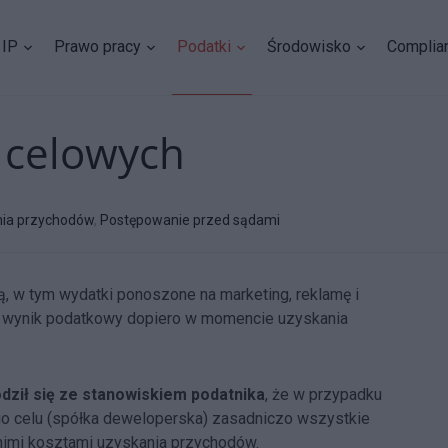
IP
Prawo pracy
Podatki
Środowisko
Complia
 celowych
nia przychodów
,
Postępowanie przed sądami
, w tym wydatki ponoszone na marketing, reklamę i
ją wynik podatkowy dopiero w momencie uzyskania
dził się ze stanowiskiem podatnika
, że w przypadku
nego celu (spółka deweloperska) zasadniczo wszystkie
imi kosztami uzyskania przychodów.