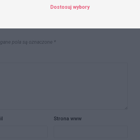
Dostosuj wybory
ane pola są oznaczone
*
il
Strona www