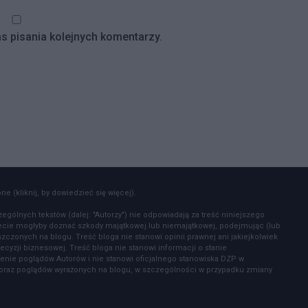
s pisania kolejnych komentarzy.
e (kliknij, by dowiedzieć się więcej).
zególnych tekstów (dalej: "Autorzy") nie odpowiadają za treść niniejszego
zecie mogłyby doznać szkody majątkowej lub niemajątkowej, podejmując (lub
czonych na blogu. Treść bloga nie stanowi opinii prawnej ani jakiejkolwiek
ecyzji biznesowej. Treść bloga nie stanowi informacji o stanie
enie poglądów Autorów i nie stanowi oficjalnego stanowiska DZP w
ów oraz poglądów wyrażonych na blogu, w szczególności w przypadku zmiany