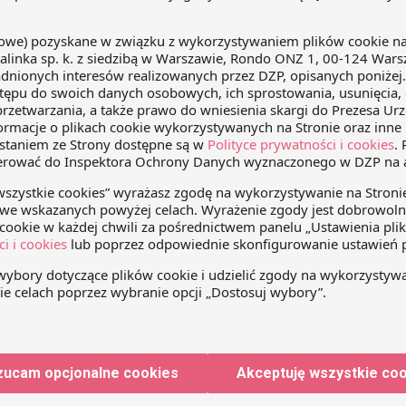
jest kosztem
Wydatki na reprezentację a koszt
ychodów?
uzyskania przychodu
dministracyjny w
Czy koszt biznesowego lunchu
pnia 2013 r., sygn. akt
powinno zaliczyć się do kosztów
orzekł, że wypłata
uzyskania przychodu?
z tytułu
nego zużycia
yć zakwalifikowana
kania przychodów,
yw wydatku na
odów jest pośredni.
im jednak NSA
jaki sposób badać
zucam opcjonalne cookies
Akceptuję wszystkie co