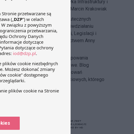
przepisach. Blog tworzy Praktyka Infrastruktury i
Energetyki, której szefem jest Marcin Krakowiak
DZP Compliance Blog
– o skutecznych
systemach compliance i przeciwdziałaniu
korupcji pisze
Zespół Regulacji, Legislacji i
Compliance DZP
pod kierownictwem Anny
Hlebickiej-Józefowicz
Insolvency Law Blog
–
postępowania
restrukturyzacyjne i upadłościowe. Blog
tworzony przez zespół postępowań
restrukturyzacyjnych i upadłościowych, którego
szefem jest Michał Cecerko.
okies