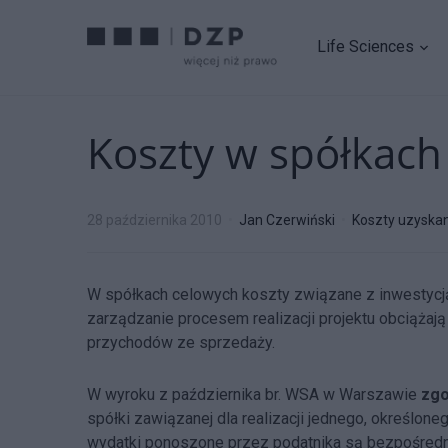
Life Sciences
Koszty w spółkach
28 października 2010
Jan Czerwiński
Koszty uzyska
W spółkach celowych koszty związane z inwestycją
zarządzanie procesem realizacji projektu obciąża
przychodów ze sprzedaży.
W wyroku z października br. WSA w Warszawie
zgo
spółki zawiązanej dla realizacji jednego, określo
wydatki ponoszone przez podatnika są bezpośredn