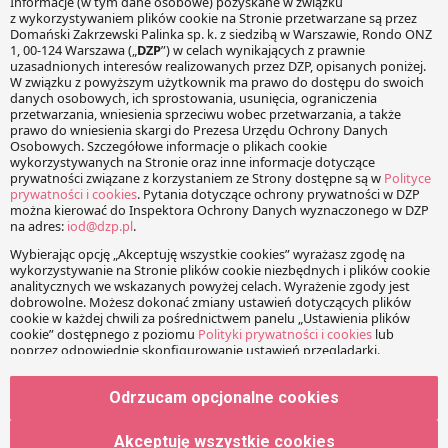
stanowi kompromis
wypracowany przez
państwa członkowskie, które
podczas tworzenia jego
zrębów nie były gotowe do
Zwrot VAT – raport Komisji
całkowitego ujednolicenia
Europejskiej
podatku…
Łukasz Dominik
Tagi
Komisja Europejska
VAT
Odrzucam opcjonalne cookies
Akceptuję wszystkie cookies