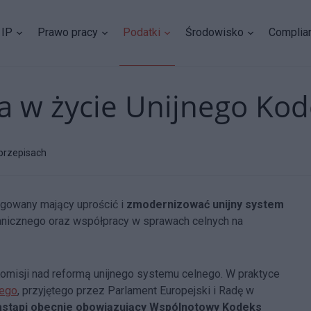
IP
Prawo pracy
Podatki
Środowisko
Complia
cia w życie Unijnego Ko
przepisach
legowany mający uprościć i
zmodernizować unijny system
anicznego oraz współpracy w sprawach celnych na
omisji nad reformą unijnego systemu celnego. W praktyce
nego
, przyjętego przez Parlament Europejski i Radę w
astąpi obecnie obowiązujący Wspólnotowy Kodeks