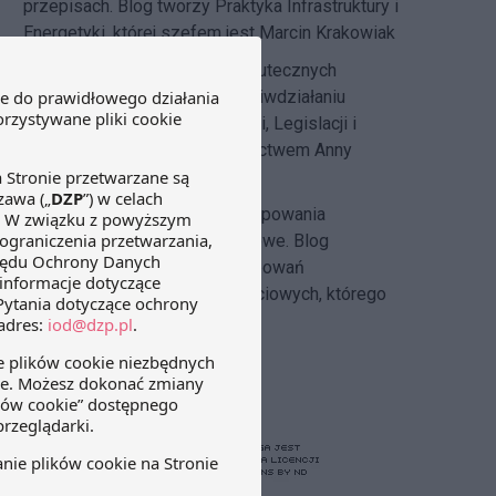
przepisach. Blog tworzy Praktyka Infrastruktury i
Energetyki, której szefem jest Marcin Krakowiak
DZP Compliance Blog
– o skutecznych
systemach compliance i przeciwdziałaniu
korupcji pisze
Zespół Regulacji, Legislacji i
Compliance DZP
pod kierownictwem Anny
Hlebickiej-Józefowicz
Insolvency Law Blog
–
postępowania
restrukturyzacyjne i upadłościowe. Blog
tworzony przez zespół postępowań
restrukturyzacyjnych i upadłościowych, którego
szefem jest Michał Cecerko.