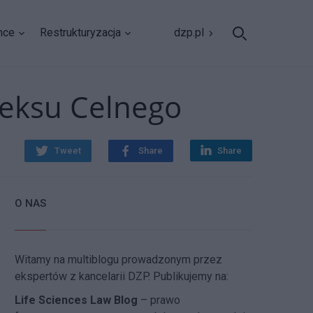
nce
Restrukturyzacja
dzp.pl
deksu Celnego
Tweet
Share
Share
O NAS
Witamy na multiblogu prowadzonym przez
ekspertów z kancelarii DZP. Publikujemy na:
Life Sciences Law Blog
– prawo