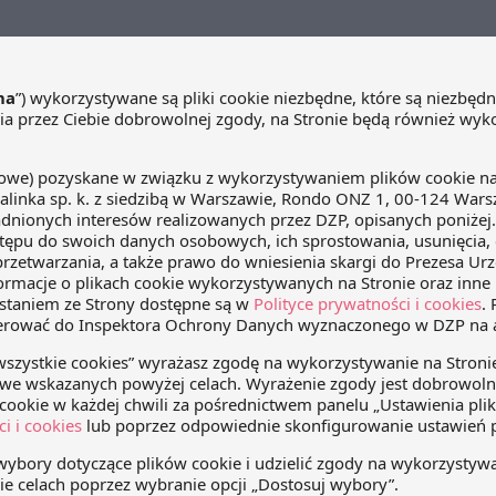
 w zakresie
Komisja Europejska opublikowała
zwoleń na wybrane
propozycję reformy unijnego prawa
e
farmaceutycznego