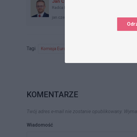
Jan Czerwiński
Radca Prawny, Partner
jan.czerwinski@dzp.pl
Odr
Tagi
Komisja Europejska
Unijny Kodeks Celny
KOMENTARZE
Twój adres e-mail nie zostanie opublikowany.
Wymag
Wiadomość