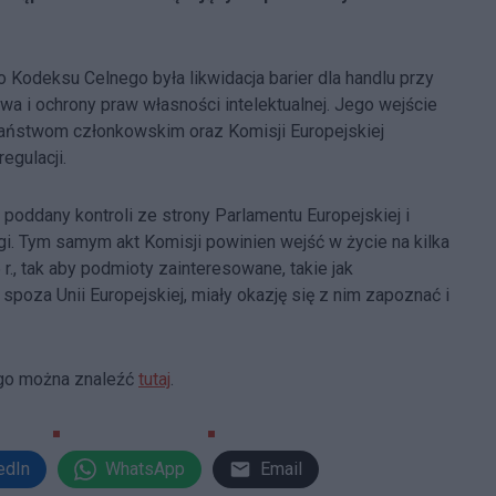
odeksu Celnego była likwidacja barier dla handlu przy
i ochrony praw własności intelektualnej. Jego wejście
państwom członkowskim oraz Komisji Europejskiej
egulacji.
 poddany kontroli ze strony Parlamentu Europejskiej i
gi. Tym samym akt Komisji powinien wejść w życie na kilka
., tak aby podmioty zainteresowane, takie jak
poza Unii Europejskiej, miały okazję się z nim zapoznać i
ego można znaleźć
tutaj
.
edIn
WhatsApp
Email