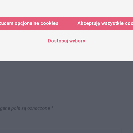
zucam opcjonalne cookies
Akceptuję wszystkie co
Dostosuj wybory
WKC
Wspólnotowy Kodeks Celny
ane pola są oznaczone
*