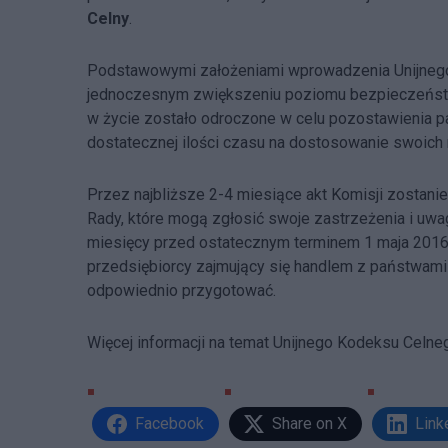
Celny
.
Podstawowymi założeniami wprowadzenia Unijnego K
jednoczesnym zwiększeniu poziomu bezpieczeństwa 
w życie zostało odroczone w celu pozostawienia 
dostatecznej ilości czasu na dostosowanie swoich r
Przez najbliższe 2-4 miesiące akt Komisji zostanie
Rady, które mogą zgłosić swoje zastrzeżenia i uwa
miesięcy przed ostatecznym terminem 1 maja 2016 r
przedsiębiorcy zajmujący się handlem z państwami s
odpowiednio przygotować.
Więcej informacji na temat Unijnego Kodeksu Celn
Facebook
Share on X
Link