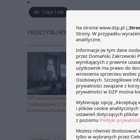
Copy Link
PRZECZYTAJ RÓWNIEŻ:
DZP wśród uczestników
Garść statystyk
Ogólnopolskiej IX Opolskiej
wydawanych po
Konferencji Podatkowej w Izbicku
procedury celn