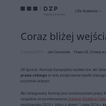
Life Sciences
Coraz bliżej wejś
5 sierpnia 2015
Jan Czerwiński
Prawo UE
,
Zmiany w 
28 lipca br. Komisja Europejska wydała tzw. akt de
prawa celnego
w celu zwiększenia handlu transgr
poziomie unijnym.
Akt delegowany Komisji jest zwieńczeniem pracy K
uzupełnia on postanowienia
Unijnego Kodeksu Cel
październiku 2013 r., który z dniem 1 maja 2016 r.
z