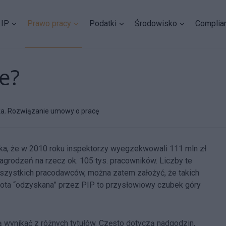
IP
Prawo pracy
Podatki
Środowisko
Complia
ie?
ka
,
Rozwiązanie umowy o pracę
ka, że w 2010 roku inspektorzy wyegzekwowali 111 mln zł
grodzeń na rzecz ok. 105 tys. pracowników. Liczby te
wszystkich pracodawców, można zatem założyć, że takich
kwota “odzyskana” przez PIP to przysłowiowy czubek góry
ynikać z różnych tytułów. Często dotyczą nadgodzin,