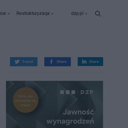
nce
Restrukturyzacja
dzp.pl
Tweet
Share
Share