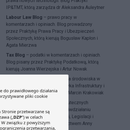
prawa nowych technologii. Blog Praktyki
IP&TMT, którą zarządza dr Aleksandra Auleytner
Labour Law Blog
– prawo pracy w
komentarzach i opiniach. Blog prowadzony
przez Praktykę Prawa Pracy i Ubezpieczeń
Społecznych, którą kierują Bogusław Kapłon i
Agata Mierzwa
Tax Blog
– podatki w komentarzach i opiniach.
Blog pisany przez Praktykę Podatkową, którą
kierują Joanna Wierzejska i Artur Nowak
DZP dla środowiska
– ochrona środowiska w
przepisach. Blog tworzy Praktyka Infrastruktury i
Energetyki, której szefem jest Marcin Krakowiak
DZP Compliance Blog
– o skutecznych
systemach compliance i przeciwdziałaniu
korupcji pisze
Zespół Regulacji, Legislacji i
Compliance DZP
pod kierownictwem Anny