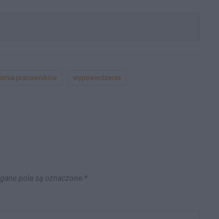
ienia pracowników
wypowiedzenie
ane pola są oznaczone
*