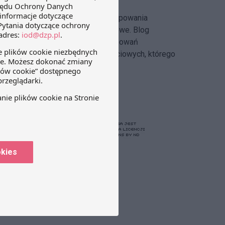
Hlebickiej-Józefowicz
Insolvency Law Blog
–
postępowania
restrukturyzacyjne i upadłościowe. Blog
tworzony przez zespół postępowań
restrukturyzacyjnych i upadłościowych, którego
szefem jest Michał Cecerko.
okies