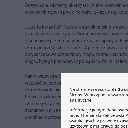
Oczywiście. Możemy skorzystać z tzw. wezwania do
w polskich sądach pracy, co dziwi zważywszy korzy
Jakie to korzyści? Przede wszystkim takie wezwa
czas i to od razu trzy lata. W konsekwencji przez 
pracodawcę przed sąd pracy i żądać zapłaty zaleg
okres poprzednich trzech lat. A przecież przez te 
dotychczasowe przeszkody mogą zostać usunięte.
ciągać byłego pracodawcy po sądach. Ot, miłosierd
Samo wezwanie do próby ugodowej nie jest sformal
wezwać byłego pracodawcy przed sąd pracy do zawa
okres – kwota nie musi być dokładnie wyliczona, wy
terminie wskazanym przez sąd. Samo postępowani
nam oczywiście nawet nie odpowiedzieć, ale to jego
zastanowić się nad dalszym działaniem. Może uda s
podobne roszczenia.