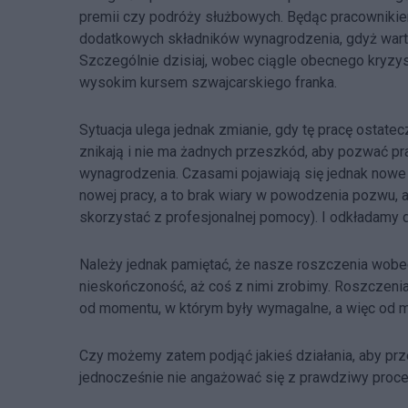
premii czy podróży służbowych. Będąc pracowniki
dodatkowych składników wynagrodzenia, gdyż warto
Szczególnie dzisiaj, wobec ciągle obecnego kryz
wysokim kursem szwajcarskiego franka.
Sytuacja ulega jednak zmianie, gdy tę pracę ostat
znikają i nie ma żadnych przeszkód, aby pozwać pr
wynagrodzenia. Czasami pojawiają się jednak nowe o
nowej pracy, a to brak wiary w powodzenia pozwu, a
skorzystać z profesjonalnej pomocy). I odkładamy d
Należy jednak pamiętać, że nasze roszczenia wobe
nieskończoność, aż coś z nimi zrobimy. Roszczenia 
od momentu, w którym były wymagalne, a więc od m
Czy możemy zatem podjąć jakieś działania, aby prz
jednocześnie nie angażować się z prawdziwy proc