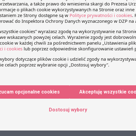
edIn
WhatsApp
Email
pomocą e-maila?
wiązać umowę o pracę
ila? Postęp
zucam opcjonalne cookies
Akceptuję wszystkie co
przyspieszył w ciągu
iesięciu lat tak
no wyobrazić sobie
Dostosuj wybory
rową (i nie tylko) bez
Bezkarne porzucenie pracy w trakcie
ternetu. Jest to o tyle
okresu próbnego
edy mniej więcej
 temu rozpoczęto
anię promującą…