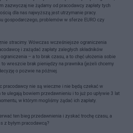
em zazwyczaj nie żądamy od pracodawcy zapłaty tych
ścią dla nas najwyższą jest utrzymanie pracy.
ysu gospodarczego, problemów w sferze EURO czy
ecznie stracimy. Wówczas wcześniejsze ograniczenia
acodawcę i zażądać zapłaty zaległych składników
graniczenia – a to brak czasu, a to chęć ułożenia sobie
 to wreszcie brak pieniędzy na prawnika (jeżeli chcemy
ecyzję o pozwie na później.
c pracodawcy nie są wieczne i nie będą czekać w
te ulegają bowiem przedawnieniu i to już po upływie 3 lat
omentu, w którym mogliśmy żądać ich zapłaty.
erwać ten bieg przedawnienia i zyskać trochę czasu, a
es z byłym pracodawcą?