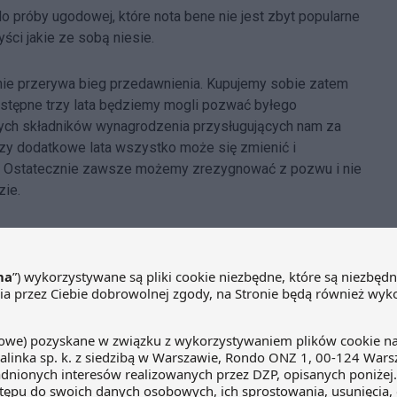
 próby ugodowej, które nota bene nie jest zbyt popularne
ści jakie ze sobą niesie.
nie przerywa bieg przedawnienia. Kupujemy sobie zatem
następne trzy lata będziemy mogli pozwać byłego
łych składników wynagrodzenia przysługujących nam za
trzy dodatkowe lata wszystko może się zmienić i
 Ostatecznie zawsze możemy zrezygnować z pozwu i nie
zie.
izowane, nie wymaga udziału prawnika. Wystarczy jedynie
rcia ugody, wskazać swoje roszczenia (kwota i za jaki
starczą szacunki) i … stawić się w sądzie pracy w
e nie podlega żadnym opłatom. Były pracodawca może
 sprawa. Ważne, że zyskaliśmy właśnie trzy lata, aby
ię znaleźć koleżanką/kolegę z pracy, którym przysługują