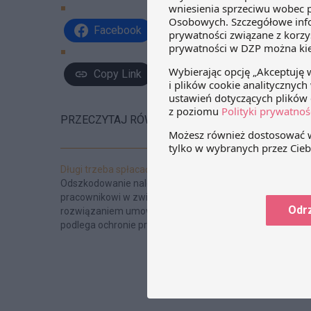
Facebook
Share on X
Link
Copy Link
PRZECZYTAJ RÓWNIEŻ:
Długi trzeba spłacać
Zwolnienie za 
Odszkodowanie należne
Czy można roz
pracownikowi w związku z
za pomocą e-ma
Odr
rozwiązaniem umowy o pracę nie
technologiczny 
podlega ochronie przed potrąceniem.
ostatnich kilkudz
bardzo, że trud
dzisiaj pracę biu
komputera lub In
ciekawe, że - ki
trzydzieści lat
pierwszą kamp