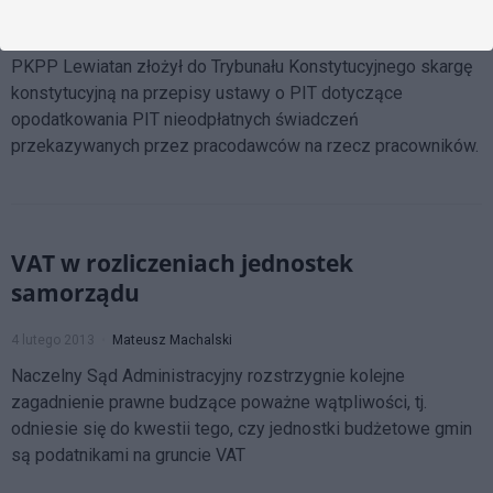
13 lutego 2013
Mateusz Machalski
PKPP Lewiatan złożył do Trybunału Konstytucyjnego skargę
konstytucyjną na przepisy ustawy o PIT dotyczące
opodatkowania PIT nieodpłatnych świadczeń
przekazywanych przez pracodawców na rzecz pracowników.
VAT w rozliczeniach jednostek
samorządu
4 lutego 2013
Mateusz Machalski
Naczelny Sąd Administracyjny rozstrzygnie kolejne
zagadnienie prawne budzące poważne wątpliwości, tj.
odniesie się do kwestii tego, czy jednostki budżetowe gmin
są podatnikami na gruncie VAT