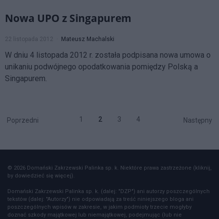
Nowa UPO z Singapurem
22 listopada 2012
Mateusz Machalski
W dniu 4 listopada 2012 r. została podpisana nowa umowa o
unikaniu podwójnego opodatkowania pomiędzy Polską a
Singapurem.
1
2
3
4
Poprzedni
Następny
© 2026 Domański Zakrzewski Palinka sp. k. Niektóre prawa zastrzeżone (kliknij,
by dowiedzieć się więcej).
Domański Zakrzewski Palinka sp. k. (dalej: "DZP") ani autorzy poszczególnych
tekstów (dalej: "Autorzy") nie odpowiadają za treść niniejszego bloga ani
poszczególnych wpisów w zakresie, w jakim podmioty trzecie mogłyby
doznać szkody majątkowej lub niemajątkowej, podejmując (lub nie