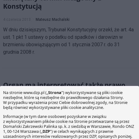
Konstytucją
4 czerwca 2013
Mateusz Machalski
W dniu dzisiejszym, Trybunał Konstytucyjny orzekł, że art. 4a
ust. 1 pkt 1 ustawy o podatku od spadków i darowizn w
brzmieniu obowiązującym od 1 stycznia 2007 r. do 31
grudnia 2008 r.
Organ ma interpretować także prawo
cywilne
31 maja 2013
Mateusz Machalski
Jak się bowiem okazuje, pojęcie przepisów prawa
podatkowego jest na tyle szerokie, że nie należy go
ograniczać jedynie do ustaw „ściśle podatkowych”.