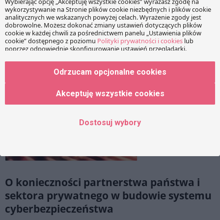
wprowadzono szereg zmian do ustawy z dnia 29 sierpnia
1997 r. o ochronie danych osobowych („UODO”)[1]. ABI, […]
Odrzucam opcjonalne cookies
Akceptuję wszystkie cookies
Dostosuj wybory
O konieczności partnerstwa państwa i
sektora prywatnego w budowie systemu
cyberbezpieczeństwa