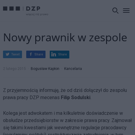
Nowy prawnik w zespole
Tweet
Share
Share
2 lutego 2015
Bogusław Kapłon
Kancelaria
Z przyjemnością informuję, że od dziś dołączył do zespołu
prawa pracy DZP mecenas
Filip Sodulski
.
Kolega jest adwokatem i ma kilkuletnie doświadczenie w
obsłudze przedsiębiorstw w zakresie prawa pracy. Zajmował
się takimi kwestiami jak wewnętrzne regulacje pracodawcy
(regulaminy, polityki), restrukturyzacja zatrudnienia, w tym