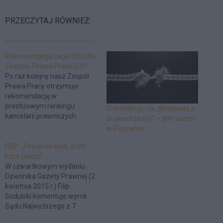
PRZECZYTAJ RÓWNIEŻ:
Rekomendacja Legal 500 dla
Zespołu Prawa Pracy DZP
Po raz kolejny nasz Zespół
Prawa Pracy otrzymuje
rekomendację w
prestiżowym rankingu
O mobbingu na „Śniadaniu z
kancelarii prawniczych.
prawem pracy” – tym razem
w Poznaniu
DGP: „Pracy nie było, a SN
każe płacić”
W czwartkowym wydaniu
Dziennika Gazety Prawnej (2
kwietnia 2015 r.) Filip
Sodulski komentuje wyrok
Sądu Najwyższego z 7
stycznia 2014 r. (sygn. akt I