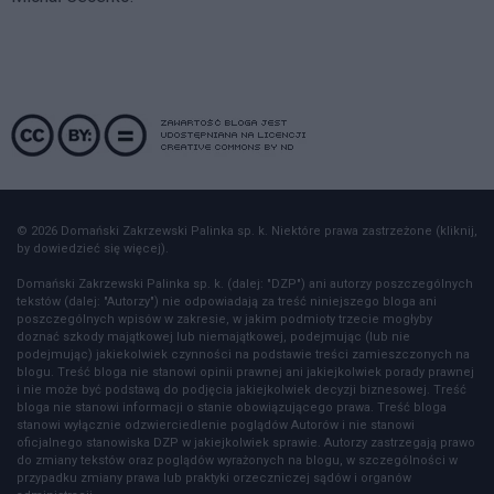
© 2026 Domański Zakrzewski Palinka sp. k. Niektóre prawa zastrzeżone (kliknij,
by dowiedzieć się więcej).
Domański Zakrzewski Palinka sp. k. (dalej: "DZP") ani autorzy poszczególnych
tekstów (dalej: "Autorzy") nie odpowiadają za treść niniejszego bloga ani
poszczególnych wpisów w zakresie, w jakim podmioty trzecie mogłyby
doznać szkody majątkowej lub niemajątkowej, podejmując (lub nie
podejmując) jakiekolwiek czynności na podstawie treści zamieszczonych na
blogu. Treść bloga nie stanowi opinii prawnej ani jakiejkolwiek porady prawnej
i nie może być podstawą do podjęcia jakiejkolwiek decyzji biznesowej. Treść
bloga nie stanowi informacji o stanie obowiązującego prawa. Treść bloga
stanowi wyłącznie odzwierciedlenie poglądów Autorów i nie stanowi
oficjalnego stanowiska DZP w jakiejkolwiek sprawie. Autorzy zastrzegają prawo
do zmiany tekstów oraz poglądów wyrażonych na blogu, w szczególności w
przypadku zmiany prawa lub praktyki orzeczniczej sądów i organów