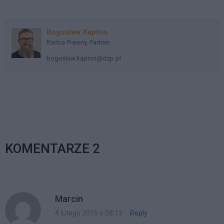
PK 150/13, OSNP
2015/3/35).
Bogusław Kapłon
Radca Prawny, Partner
boguslaw.kaplon@dzp.pl
KOMENTARZE 2
Marcin
4 lutego 2015 o 08:13
·
Reply