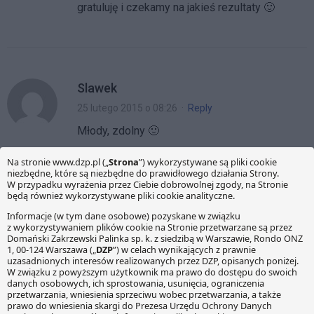
gratuluję i czekamy na jakieś rezultaty 🙂
Slawek
25 lutego 2015 o 08:26
·
Reply
Młody, zdolny 🙂
KOMENTARZE
Twój adres e-mail nie zostanie opublikowany.
Wymagane
pola są oznaczone
*