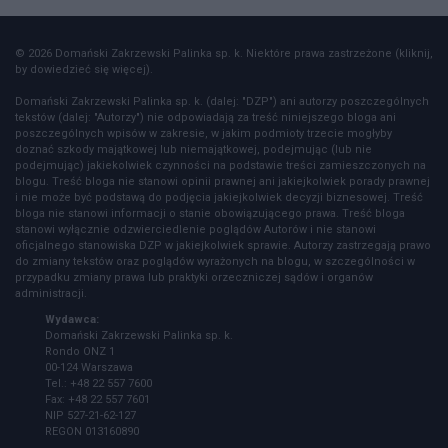
© 2026 Domański Zakrzewski Palinka sp. k. Niektóre prawa zastrzeżone (kliknij,
by dowiedzieć się więcej).
Domański Zakrzewski Palinka sp. k. (dalej: "DZP") ani autorzy poszczególnych
tekstów (dalej: "Autorzy") nie odpowiadają za treść niniejszego bloga ani
poszczególnych wpisów w zakresie, w jakim podmioty trzecie mogłyby
doznać szkody majątkowej lub niemajątkowej, podejmując (lub nie
podejmując) jakiekolwiek czynności na podstawie treści zamieszczonych na
blogu. Treść bloga nie stanowi opinii prawnej ani jakiejkolwiek porady prawnej
i nie może być podstawą do podjęcia jakiejkolwiek decyzji biznesowej. Treść
bloga nie stanowi informacji o stanie obowiązującego prawa. Treść bloga
stanowi wyłącznie odzwierciedlenie poglądów Autorów i nie stanowi
oficjalnego stanowiska DZP w jakiejkolwiek sprawie. Autorzy zastrzegają prawo
do zmiany tekstów oraz poglądów wyrażonych na blogu, w szczególności w
przypadku zmiany prawa lub praktyki orzeczniczej sądów i organów
administracji.
Wydawca:
Domański Zakrzewski Palinka sp. k.
Rondo ONZ 1
00-124 Warszawa
Tel.: +48 22 557 7600
Fax: +48 22 557 7601
NIP 527-21-62-127
REGON 013160890