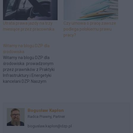
Utrata prawa jazdy na trzy
Czy umowa o pracę zawsze
miesiące przez pracownika
podlega polskiemu prawu
pracy?
Witamy na blogu DZP dla
środowiska
Witamy na blogu DZP dla
środowiska prowadzonym
przez prawników z Praktyki
Infrastruktury i Energetyki
kancelarii DZP. Naszym
celem jest stworzenie
platformy umożliwiającej
komentowanie i wymianę
zdań na temat
Bogusław Kapłon
najciekawszych i najbardziej
Radca Prawny, Partner
frapujących tematów
związanych z realizacją
boguslaw.kaplon@dzp.pl
inwestycji (w tym