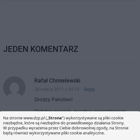
infrastrukturalnych)
służących ochronie
środowiska. Nasi eksperci z
różnych dziedzin prawa,
biorący…
JEDEN KOMENTARZ
Rafał Chmielewski
28 marca 2011 o 09:14
·
Reply
Drodzy Państwo!
Gratuluję nowego, świetnie prowadzonego
bloga! Jestem wiernym kibicem! 🙂
Pozdrawiam i życzę powodzenia!