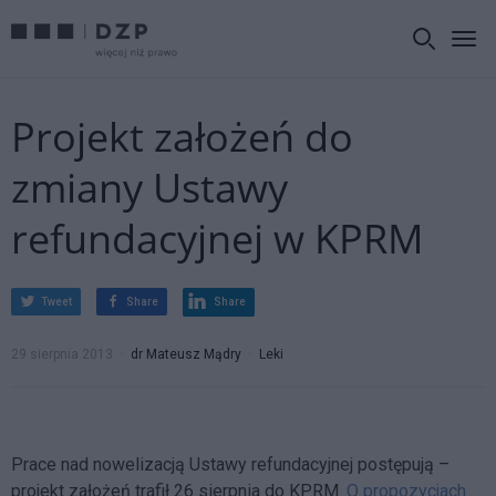
Projekt założeń do
zmiany Ustawy
refundacyjnej w KPRM
Tweet
Share
Share
29 sierpnia 2013
dr Mateusz Mądry
Leki
Prace nad nowelizacją Ustawy refundacyjnej postępują –
projekt założeń trafił 26 sierpnia do KPRM.
O propozycjach