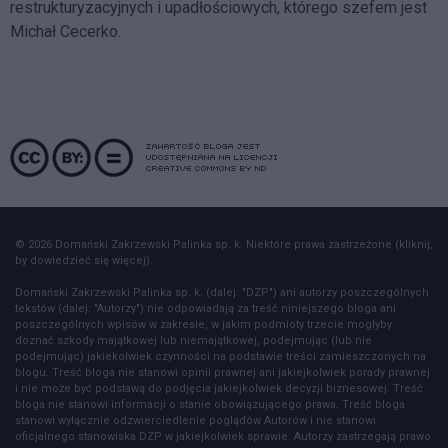
restrukturyzacyjnych i upadłościowych, którego szefem jest
Michał Cecerko.
© 2026 Domański Zakrzewski Palinka sp. k. Niektóre prawa zastrzeżone (kliknij,
by dowiedzieć się więcej).
Domański Zakrzewski Palinka sp. k. (dalej: "DZP") ani autorzy poszczególnych
tekstów (dalej: "Autorzy") nie odpowiadają za treść niniejszego bloga ani
poszczególnych wpisów w zakresie, w jakim podmioty trzecie mogłyby
doznać szkody majątkowej lub niemajątkowej, podejmując (lub nie
podejmując) jakiekolwiek czynności na podstawie treści zamieszczonych na
blogu. Treść bloga nie stanowi opinii prawnej ani jakiejkolwiek porady prawnej
i nie może być podstawą do podjęcia jakiejkolwiek decyzji biznesowej. Treść
bloga nie stanowi informacji o stanie obowiązującego prawa. Treść bloga
stanowi wyłącznie odzwierciedlenie poglądów Autorów i nie stanowi
oficjalnego stanowiska DZP w jakiejkolwiek sprawie. Autorzy zastrzegają prawo