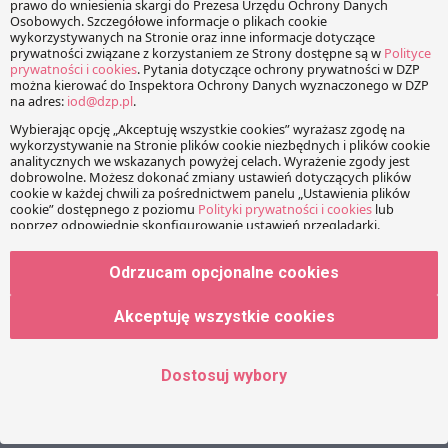
Duża nowelizacja ustawy
Projekt ustawy o super
refundacyjnej już na stronie
inspekcji trafił do konsultacji
Sejmu RP
MZ opublikowało projekt
nowelizacji Ustawy
refundacyjnej
Na stronie internetowej
Ministerstwa Zdrowia
pojawił się oczekiwany od
dawna projekt kompleksowej
nowelizacji Ustawy
Odrzucam opcjonalne cookies
refundacyjnej. Treść projektu
wraz z uzasadnieniem i
Akceptuję wszystkie cookies
oceną skutków regulacji
dostępne są pod adresem:
dr Mateusz Mądry
Projekt nowelizacji ustawy
Dostosuj wybory
Radca Prawny, Partner
refundacyjnej Projekt
realizować ma założenia
mateusz.madry@dzp.pl
przedstawione przez
Ministerstwo Zdrowia w dniu