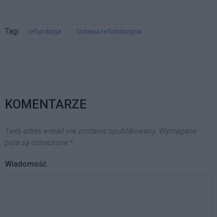
26 sierpnia 2013 r. Na stronie
internetowej wskazano…
Tagi
refundacja
Ustawa refundacyjna
KOMENTARZE
Twój adres e-mail nie zostanie opublikowany.
Wymagane
pola są oznaczone
*
Wiadomość