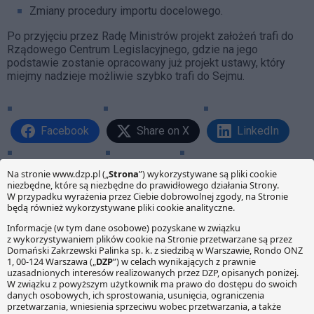
Zmiany procedury importu docelowego.
Po przyjęciu przez Radę Ministrów projekt założeń trafi do
Rządowego Centrum Legislacyjnego, gdzie na jego
podstawie zostanie opracowany już projekt ustawy, który
miejmy nadzieje możliwie szybko trafi do Sejmu.
Facebook
Share on X
LinkedIn
WhatsApp
Email
Copy Link
PRZECZYTAJ RÓWNIEŻ: