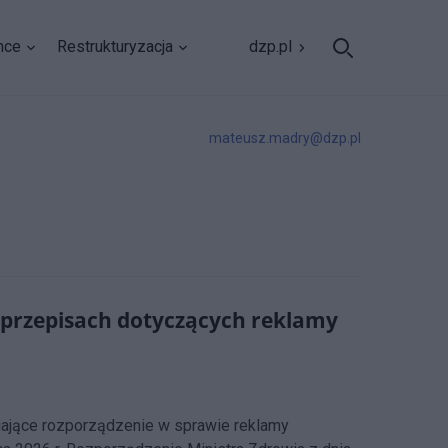
nce
Restrukturyzacja
dzp.pl
mateusz.madry@dzp.pl
 przepisach dotyczących reklamy
iające rozporządzenie w sprawie reklamy