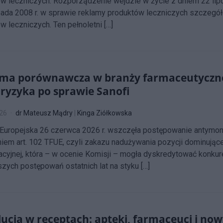
w leczniczych. Rozporządzenie wejdzie w życie z dniem 22 lipc
pada 2008 r. w sprawie reklamy produktów leczniczych szczegó
w leczniczych. Ten pełnoletni […]
ma porównawcza w branży farmaceutycznej 
ryzyka po sprawie Sanofi
026
dr Mateusz Mądry
|
Kinga Ziółkowska
 Europejska 26 czerwca 2026 r. wszczęła postępowanie antymo
iem art. 102 TFUE, czyli zakazu nadużywania pozycji dominując
cyjnej, która – w ocenie Komisji – mogła dyskredytować konkur
jszych postępowań ostatnich lat na styku […]
ucja w receptach: apteki, farmaceuci i now