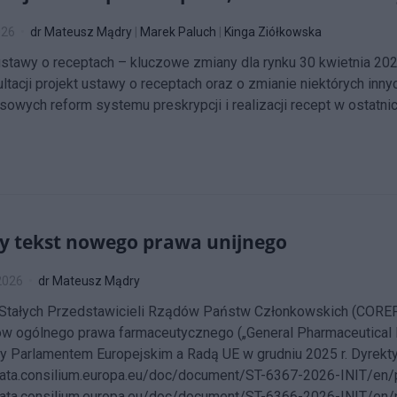
026
dr Mateusz Mądry
|
Marek Paluch
|
Kinga Ziółkowska
ustawy o receptach – kluczowe zmiany dla rynku 30 kwietnia 202
ltacji projekt ustawy o receptach oraz o zmianie niektórych innyc
owych reform systemu preskrypcji i realizacji recept w ostatnich
 tekst nowego prawa unijnego
2026
dr Mateusz Mądry
Stałych Przedstawicieli Rządów Państw Członkowskich (COREPE
w ogólnego prawa farmaceutycznego („General Pharmaceutical Leg
 Parlamentem Europejskim a Radą UE w grudniu 2025 r. Dyrekt
data.consilium.europa.eu/doc/document/ST-6367-2026-INIT/en
data.consilium.europa.eu/doc/document/ST-6366-2026-INIT/en/pd