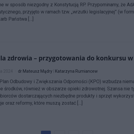
e w sposób niezgodny z Konstytucją RP. Przypominamy, że AdA 2
tycznego, przyjęto w ramach tzw. „wrzutki legislacyjnej” (w fo
arb Państwa […]
la zdrowia – przygotowania do konkursu w 
ia 2024
dr Mateusz Mądry
|
Katarzyna Rumiancew
Plan Odbudowy i Zwiększania Odporności (KPO) wzbudza niemał
e środków, również w obszarze opieki zdrowotnej. Szansa nie tylk
biorców dostarczających niezbędne produkty i sprzęt wykorzys
je oraz reformy, które muszą zostać […]