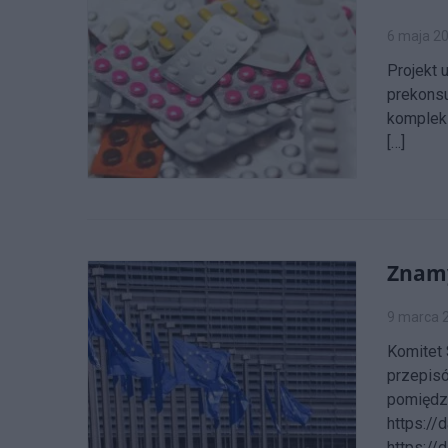
6 maja 2
Projekt 
prekonsu
kompleks
[…]
Znamy
9 marca 
Komitet 
przepisó
pomiędzy
https://
https://