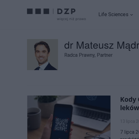
Life Sciences
dr Mateusz Mąd
Radca Prawny, Partner
Kody 
lekó
13 lipca 
7 lipca 