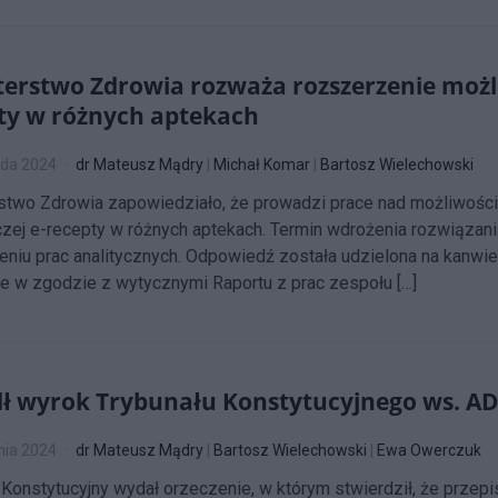
terstwo Zdrowia rozważa rozszerzenie możliw
ty w różnych aptekach
ada 2024
dr Mateusz Mądry
|
Michał Komar
|
Bartosz Wielechowski
stwo Zdrowia zapowiedziało, że prowadzi prace nad możliwością
zej e-recepty w różnych aptekach. Termin wdrożenia rozwiązani
niu prac analitycznych. Odpowiedź została udzielona na kanwie
e w zgodzie z wytycznymi Raportu z prac zespołu […]
ł wyrok Trybunału Konstytucyjnego ws. ADA 2
nia 2024
dr Mateusz Mądry
|
Bartosz Wielechowski
|
Ewa Owerczuk
 Konstytucyjny wydał orzeczenie, w którym stwierdził, że przepi