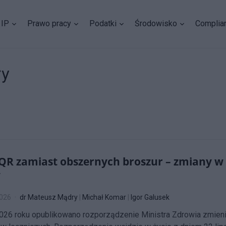
IP
Prawo pracy
Podatki
Środowisko
Complia
ry
QR zamiast obszernych broszur – zmiany w
w
2026
dr Mateusz Mądry
|
Michał Komar
|
Igor Galusek
2026 roku opublikowano rozporządzenie Ministra Zdrowia zmien