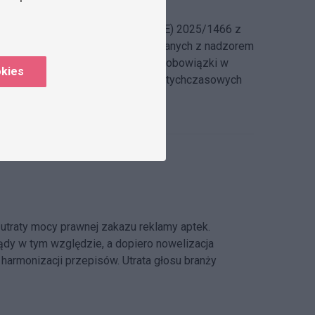
orządzenie wykonawcze Komisji (UE) 2025/1466 z
 520/2012 w sprawie działań związanych z nadzorem
y farmaceutyczne m.in. dodatkowe obowiązki w
okies
znością wprowadzenia zmian do dotychczasowych
utraty mocy prawnej zakazu reklamy aptek.
ądy w tym względzie, a dopiero nowelizacja
harmonizacji przepisów. Utrata głosu branży