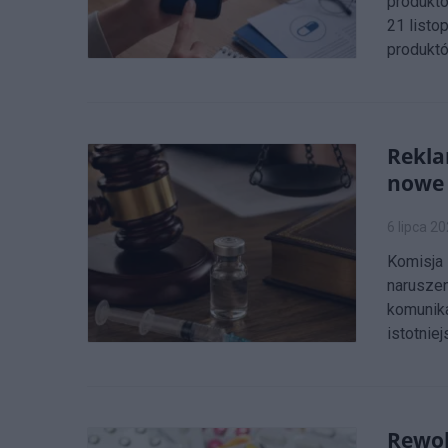
produktó
21 listo
produktó
Rekla
nowe 
6 lipca 2
Komisja
naruszen
komunika
istotnie
Rewol