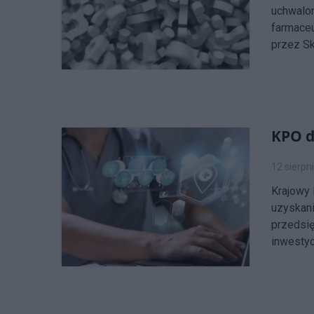
uchwalon
farmaceu
przez Sk
KPO d
12 sierpn
Krajowy 
uzyskani
przedsię
inwestyc