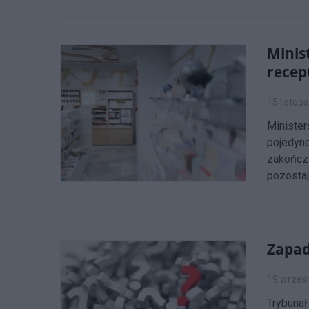
Minis
recep
15 listop
Minister
pojedync
zakończe
pozostaj
Zapad
19 wrześ
Trybunał