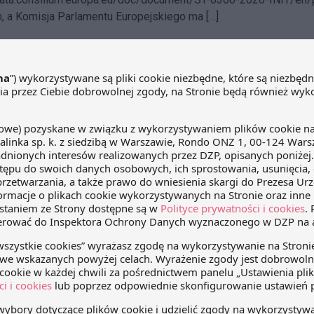
 a Komisja Parlamentu Europejskiego ma […]
obowiązek dotyczący wyrobów medycznyc
 2026
dr Mateusz Mądry
|
Marek Paluch
 2026 r. opublikowano projekt ustawy o zmianie niektórych ust
e się szereg zmian w systemie informacji w ochronie zdrowia. 
rzepisów może być szczególnie interesujący dla producentów, 
 są refundowane w trybie zlecenia.
y przepisów dotyczące „Pharmacovigilanc