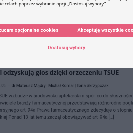
a 2025
dr Mateusz Mądry
|
Michał Komar
 w Dzienniku Urzędowym Unii Europejskiej opublikowano Rozp
lipca 2025 r., zmieniające rozporządzenie wykonawcze (UE) nr
ieczeństwem farmakoterapii. Nowe przepisy nakładają na firm
zucam opcjonalne cookies
Akceptuję wszystkie co
e umów dotyczących Pharmacovigilance, co wiąże się z koniec
Dostosuj wybory
i odzyskują głos dzięki orzeczeniu TSUE
2025
dr Mateusz Mądry
|
Michał Komar
|
Ilona Skrzypczak
UE wzbudził w środowisku aptekarskim spór, co do słuszności 
wiciele branży farmaceutycznej przedstawiają różnorodne pogl
rsyjnego art. 94a Prawa farmaceutycznego zdecyduje o stopniu 
kiej Ponad 13 lat temu zaczął obowiązywać art. 94a […]