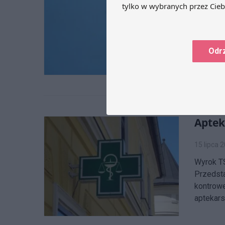
5 sierpni
23 lipca
dnia 22 
nad bezp
Odr
zakresi
umów.
Aptek
15 lipca 
Wyrok TS
Przedsta
kontrowe
aptekars