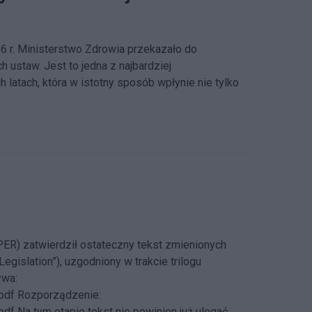
6 r. Ministerstwo Zdrowia przekazało do
h ustaw. Jest to jedna z najbardziej
 latach, która w istotny sposób wpłynie nie tylko
R) zatwierdził ostateczny tekst zmienionych
islation”), uzgodniony w trakcie trilogu
ywa:
/pdf Rozporządzenie:
f Na tym etapie tekst nie powinien już ulegać