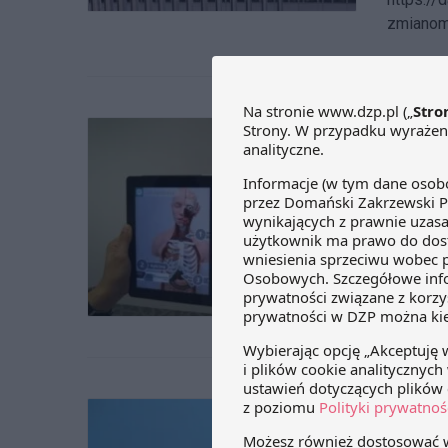
zmianom,
Nowy 
17 lutego
6 lutego
proponuj
nowych p
medyczne
Zmian