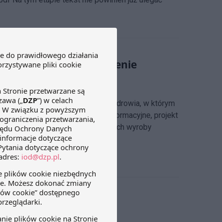
h wydawanych na zlecenie
aw w związku z rozwojem usług e-zdrowia, w którym
Ze względu na nowe obowiązki informacyjne, projekt
importerów i dystrybutorów, których wyroby
e“