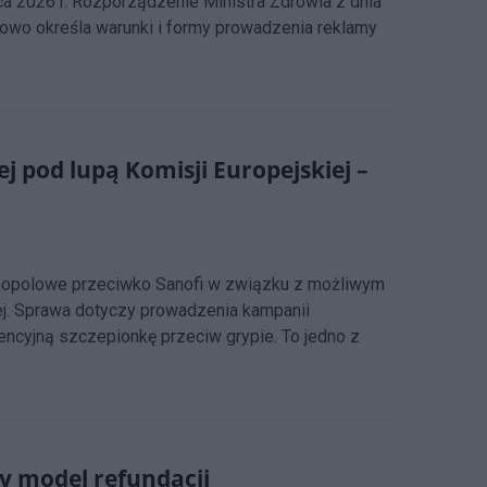
a 2026 r. Rozporządzenie Ministra Zdrowia z dnia
łowo określa warunki i formy prowadzenia reklamy
pod lupą Komisji Europejskiej –
nopolowe przeciwko Sanofi w związku z możliwym
ej. Sprawa dotyczy prowadzenia kampanii
encyjną szczepionkę przeciw grypie. To jedno z
y model refundacji