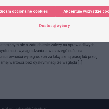
rzystość wynagrodzeń – rewolucja na
zucam opcjonalne cookies
Akceptuję wszystkie co
 pracy?
ia 2023
Jan Kozakoszczak
Dostosuj wybory
stość i jawność wynagrodzeń jest od lat aktualnym
w dyskursie rynku pracy. Zarówno pracownikom, jak i
tarającym się o zatrudnienie zależy na sprawiedliwych i
systemach wynagradzania, a w szczególności na
niu równości wynagrodzeń za taką samą pracę lub pracę
 samej wartości, bez dyskryminacji ze względu […]
e (kliknij, by dowiedzieć się więcej).