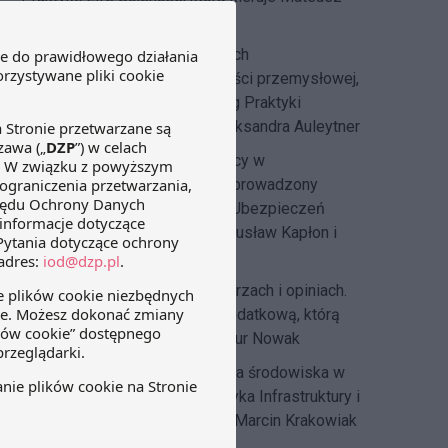
Mądry
IP Law Blog
– prawo na dobrach
niematerialnych, prawa własności przemysłowej,
prawa nowych technologii. Blog Praktyki
IP&TMT, którą zarządza dr Aleksandra Auleytner
Labour Law Blog
– prawo pracy w
komentarzach i opiniach. Blog prowadzony
przez Praktykę Prawa Pracy i Ubezpieczeń
Społecznych, którą kierują Bogusław Kapłon i
Agata Mierzwa
Tax Blog
– podatki w komentarzach i opiniach.
Blog pisany przez Praktykę Podatkową, którą
kierują Joanna Wierzejska i Artur Nowak
DZP dla środowiska
– ochrona środowiska w
przepisach. Blog tworzy Praktyka Infrastruktury i
Energetyki, której szefem jest Marcin Krakowiak