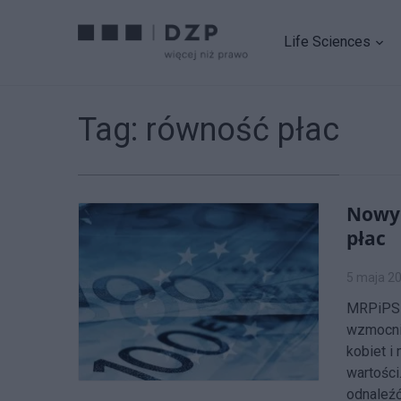
Life Sciences
Tag:
równość płac
Nowy 
płac
5 maja 2
MRPiPS 
wzmocni
kobiet i
wartości
odnaleźć