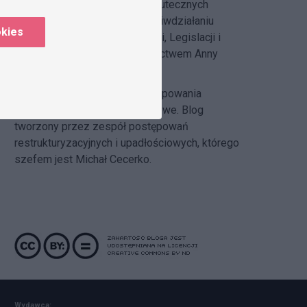
DZP Compliance Blog
– o skutecznych
systemach compliance i przeciwdziałaniu
okies
korupcji pisze
Zespół Regulacji, Legislacji i
Compliance DZP
pod kierownictwem Anny
Hlebickiej-Józefowicz
Insolvency Law Blog
–
postępowania
restrukturyzacyjne i upadłościowe. Blog
tworzony przez zespół postępowań
restrukturyzacyjnych i upadłościowych, którego
szefem jest Michał Cecerko.
Wydawca: