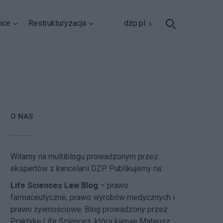
nce
Restrukturyzacja
dzp.pl
O NAS
Witamy na multiblogu prowadzonym przez
ekspertów z kancelarii DZP. Publikujemy na:
Life Sciences Law Blog
– prawo
farmaceutyczne, prawo wyrobów medycznych i
prawo żywnościowe. Blog prowadzony przez
Praktykę Life Sciences, którą kieruje Mateusz