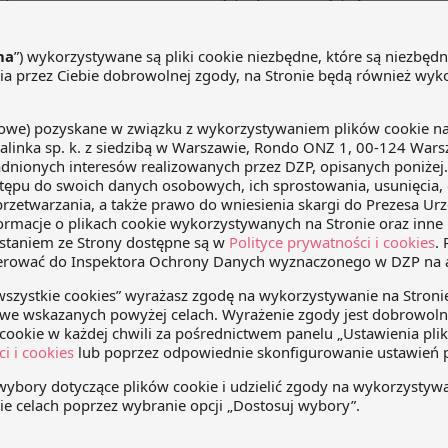
L już kilka miesięcy temu i wywołał wiele […]
arządzać równością i jawnością
grodzeń?
da 2025
Bogusław Kapłon
episach, nie o projektach, nie o dyrektywie, lecz o tym, jak
nie zabrać się do sprawy równości i jawności
dzeń. W zeszły czwartek (30.10.25) miałem przyjemność
go prowadzenia webinarium z Krzysztofem Nowakiem,
m Mercer Polska, znanej wszystkim firmy konsultingowej
ej się m.in. systemami wynagrodzeń. Temat: Jak
ć równością […]