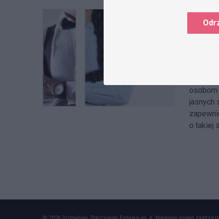
Przej
Odr
rynku
13 grudn
Przejrzy
tematem 
osobom s
jasnych 
zapewnie
o takiej
© 2026 Domański Zakrzewski Palinka sp. k. Niektóre prawa zastrzeżon