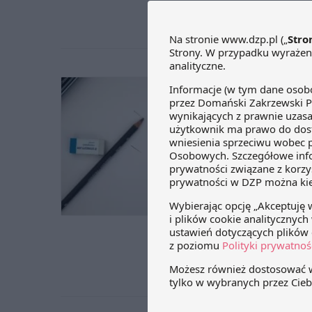
się w RC
Jak z
wyna
4 listopa
Nie o prz
praktycz
wynagro
wspólne
partnere
zajmując
zarządza