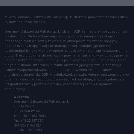
© 2026 Domański Zakrzewski Palinka sp. k. Niektóre prawa zastrzeżone (kliknij,
by dowiedzieć się więcej).
Domański Zakrzewski Palinka sp. k. (dalej: "DZP") ani autorzy poszczególnych
tekstów (dalej: "Autorzy") nie odpowiadają za treść niniejszego bloga ani
poszczególnych wpisów w zakresie, w jakim podmioty trzecie mogłyby
doznać szkody majątkowej lub niemajątkowej, podejmując (lub nie
podejmując) jakiekolwiek czynności na podstawie treści zamieszczonych na
blogu. Treść bloga nie stanowi opinii prawnej ani jakiejkolwiek porady prawnej
i nie może być podstawą do podjęcia jakiejkolwiek decyzji biznesowej. Treść
bloga nie stanowi informacji o stanie obowiązującego prawa. Treść bloga
stanowi wyłącznie odzwierciedlenie poglądów Autorów i nie stanowi
oficjalnego stanowiska DZP w jakiejkolwiek sprawie. Autorzy zastrzegają prawo
do zmiany tekstów oraz poglądów wyrażonych na blogu, w szczególności w
przypadku zmiany prawa lub praktyki orzeczniczej sądów i organów
administracji.
Wydawca:
Domański Zakrzewski Palinka sp. k.
Rondo ONZ 1
00-124 Warszawa
Tel.: +48 22 557 7600
Fax: +48 22 557 7601
NIP 527-21-62-127
REGON 013160890