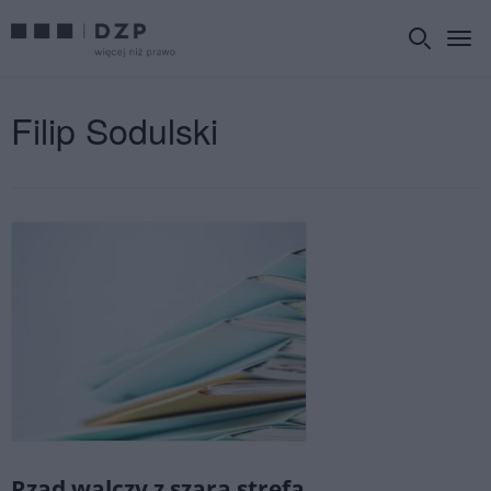
Filip Sodulski
Rząd walczy z szarą strefą