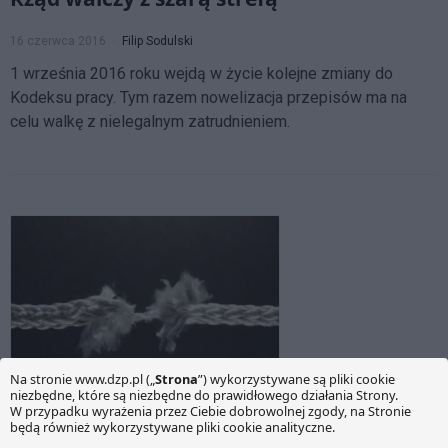
16 czerwca 2016
Filip Sodulski
1 września 2016 roku wejdą w życie kolejne zmiany do
Kodeksu pracy. Tym razem nowelizacja przepisów ma na
celu walkę z nielegalnym zatrudnieniem.