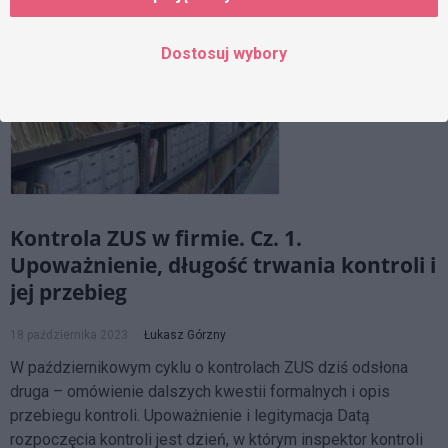
Dostosuj wybory
Kontrola ZUS w firmie. Cz. 1.
Upoważnienie, długość trwania kontroli i
jej przebieg
18 października 2023
Łukasz Górzny
W październikowym cyklu o kontrolach ZUS dziś odsłona
druga – omówienie dalszych kwestii formalnych i opis
przebiegu kontroli. Upoważnienie i legitymacja Datą
rozpoczęcia kontroli jest dzień, w którym inspektor kontroli