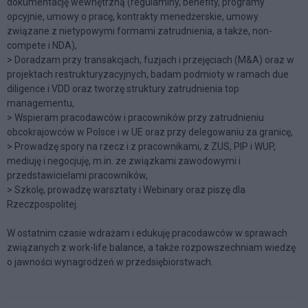
dokumentację wewnętrzną (regulaminy, benefity, programy
opcyjnie, umowy o pracę, kontrakty menedżerskie, umowy
związane z nietypowymi formami zatrudnienia, a także, non-
compete i NDA),
> Doradzam przy transakcjach, fuzjach i przejęciach (M&A) oraz w
projektach restrukturyzacyjnych, badam podmioty w ramach due
diligence i VDD oraz tworzę struktury zatrudnienia top
managementu,
> Wspieram pracodawców i pracowników przy zatrudnieniu
obcokrajowców w Polsce i w UE oraz przy delegowaniu za granicę,
> Prowadzę spory na rzecz i z pracownikami, z ZUS, PIP i WUP,
mediuję i negocjuję, m.in. ze związkami zawodowymi i
przedstawicielami pracowników,
> Szkolę, prowadzę warsztaty i Webinary oraz piszę dla
Rzeczpospolitej.
W ostatnim czasie wdrażam i edukuję pracodawców w sprawach
związanych z work-life balance, a także rozpowszechniam wiedzę
o jawności wynagrodzeń w przedsiębiorstwach.