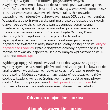
AI a prawo pracy
14 lutego 2024
Łukasz Górzny
Rozwiązania wspierane sztuczną inteligencją w codziennym
użytku, także w pracy, stają się rzeczywistością. Aby
odpowiedzieć wyzwaniom, jakie sztuczna inteligencja za
sobą niesie, w UE już kilka lat temu zaczęto prace na
kompleksową regulacją prawną. Dziś są one na ukończeniu i
w niedługim czasie należy oczekiwać finalnego kształtu
nowych przepisów. Czego […]
Odrzucam opcjonalne cookies
Akceptuję wszystkie cookies