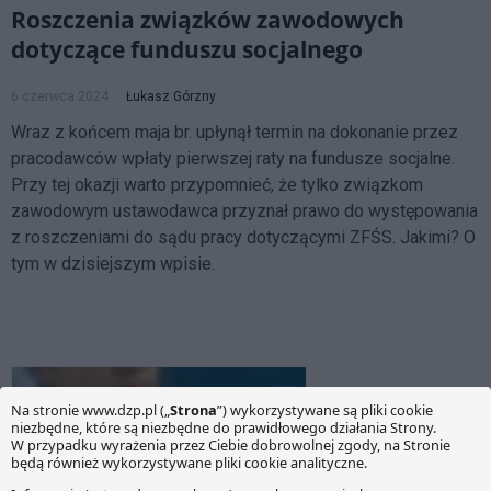
Roszczenia związków zawodowych
dotyczące funduszu socjalnego
6 czerwca 2024
Łukasz Górzny
Wraz z końcem maja br. upłynął termin na dokonanie przez
pracodawców wpłaty pierwszej raty na fundusze socjalne.
Przy tej okazji warto przypomnieć, że tylko związkom
zawodowym ustawodawca przyznał prawo do występowania
z roszczeniami do sądu pracy dotyczącymi ZFŚS. Jakimi? O
tym w dzisiejszym wpisie.