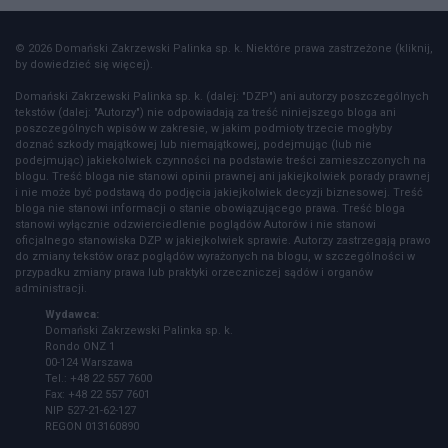
© 2026 Domański Zakrzewski Palinka sp. k. Niektóre prawa zastrzeżone (kliknij,
by dowiedzieć się więcej).
Domański Zakrzewski Palinka sp. k. (dalej: "DZP") ani autorzy poszczególnych
tekstów (dalej: "Autorzy") nie odpowiadają za treść niniejszego bloga ani
poszczególnych wpisów w zakresie, w jakim podmioty trzecie mogłyby
doznać szkody majątkowej lub niemajątkowej, podejmując (lub nie
podejmując) jakiekolwiek czynności na podstawie treści zamieszczonych na
blogu. Treść bloga nie stanowi opinii prawnej ani jakiejkolwiek porady prawnej
i nie może być podstawą do podjęcia jakiejkolwiek decyzji biznesowej. Treść
bloga nie stanowi informacji o stanie obowiązującego prawa. Treść bloga
stanowi wyłącznie odzwierciedlenie poglądów Autorów i nie stanowi
oficjalnego stanowiska DZP w jakiejkolwiek sprawie. Autorzy zastrzegają prawo
do zmiany tekstów oraz poglądów wyrażonych na blogu, w szczególności w
przypadku zmiany prawa lub praktyki orzeczniczej sądów i organów
administracji.
Wydawca:
Domański Zakrzewski Palinka sp. k.
Rondo ONZ 1
00-124 Warszawa
Tel.: +48 22 557 7600
Fax: +48 22 557 7601
NIP 527-21-62-127
REGON 013160890