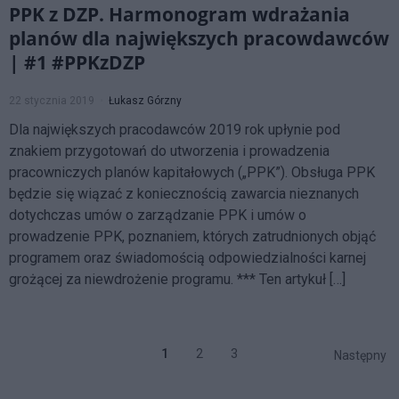
PPK z DZP. Harmonogram wdrażania
planów dla największych pracowdawców
| #1 #PPKzDZP
22 stycznia 2019
Łukasz Górzny
Dla największych pracodawców 2019 rok upłynie pod
znakiem przygotowań do utworzenia i prowadzenia
pracowniczych planów kapitałowych („PPK”). Obsługa PPK
będzie się wiązać z koniecznością zawarcia nieznanych
dotychczas umów o zarządzanie PPK i umów o
prowadzenie PPK, poznaniem, których zatrudnionych objąć
programem oraz świadomością odpowiedzialności karnej
grożącej za niewdrożenie programu. *** Ten artykuł […]
1
2
3
Następny