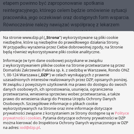
etapem powinno być zaproponowanie spotkania
reintegracyjnego, którego celem będzie omówienie sytuacji
pracownika, jego oczekiwań oraz dostępnych form wsparcia.
Równocześnie należy nawiązać współpracę z lekarzem
medycyny pracy – szczególnie w kontekście
obowiązkowego badania powrotnego oraz ewentualnej
adaptacji stanowiska. Po powrocie pracownika do pracy
należy zaplanować okres monitorowania, obejmujący np.
punkty kontrolne i dodatkowe wsparcie adaptacyjne w ciągu
pierwszych kilku tygodni.
Wydaje się, że wdrożenie polityki reintegracyjnej nie jest
tylko kwestią HR-ową – to inwestycja w kulturę
organizacyjną, która realnie może wspierać pracowników i
przynosić wymierne efekty. W dobie transformacji ESG takie
działania mogą świadczyć o dojrzałości i odpowiedzialności
firmy.