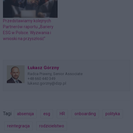
Przedstawiamy kolejnych
Partnerów raportu „Bariery
ESG w Polsce. Wyzwania i
wnioski na przyszłość”
Łukasz Górzny
Radca Prawny, Senior Associate
+48 660 440 349
lukasz.gorzny@dzp.pl
Tagi
absensja
esg
HR
onboarding
polityka
reintegracja
rodzicielstwo