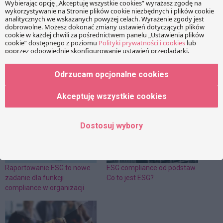
Facebook
Share on X
LinkedIn
WhatsApp
Email
Copy Link
Odrzucam opcjonalne cookies
PRZECZYTAJ RÓWNIEŻ:
Akceptuję wszystkie cookies
Dostosuj wybory
Raportowanie ESG to nowe
ESG compliance od podstaw.
zadanie dla funkcji
Co to jest ESG?
compliance w organizacji