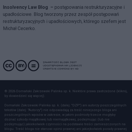
Insolvency Law Blog
–
postępowania restrukturyzacyjne i
upadłościowe. Blog tworzony przez zespół postępowań
restrukturyzacyjnych i upadłościowych, którego szefem jest
Michał Cecerko.
© 2026 Domański Zakrzewski Palinka sp. k. Niektóre prawa zastrzeżone (kliknij,
by dowiedzieć się więcej).
Domański Zakrzewski Palinka sp. k. (dalej: "DZP") ani autorzy poszczególnych
tekstów (dalej: "Autorzy") nie odpowiadają za treść niniejszego bloga ani
poszczególnych wpisów w zakresie, w jakim podmioty trzecie mogłyby
doznać szkody majątkowej lub niemajątkowej, podejmując (lub nie
podejmując) jakiekolwiek czynności na podstawie treści zamieszczonych na
blogu. Treść bloga nie stanowi opinii prawnej ani jakiejkolwiek porady prawnej