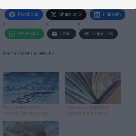
Facebook
Share on X
LinkedIn
WhatsApp
Email
Copy Link
PRZECZYTAJ RÓWNIEŻ:
Nowy projekt ustawy o
Jawność wynagrodzeń –
równości i jawności płac
dobra i zła informacja