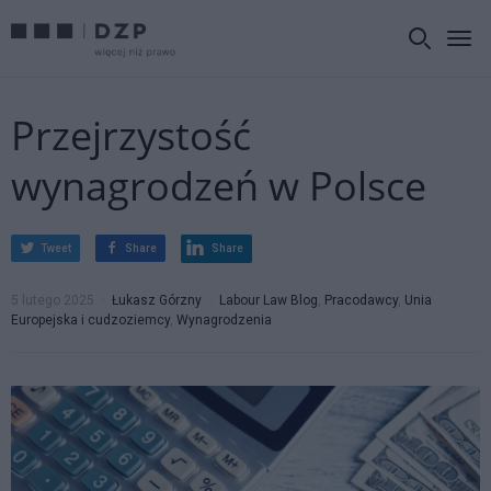
Przejrzystość
wynagrodzeń w Polsce
Tweet
Share
Share
5 lutego 2025
Łukasz Górzny
Labour Law Blog
,
Pracodawcy
,
Unia
Europejska i cudzoziemcy
,
Wynagrodzenia