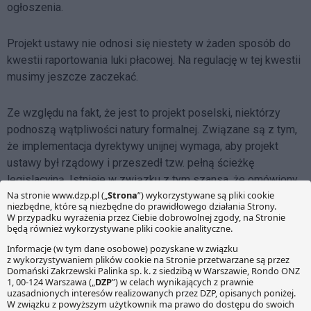
ogłoszenia.
Projekt ustawy nie odnosi się niestety w żaden sposób do
kwestii raportowania luki płacowej. Na regulację w tej kwestii
musimy jeszcze zaczekać.
Ze względu na fakt, że jest to projekt poselski, niektórzy
podnoszą wątpliwości natury formalnej. Związane są z tym,
że implementacja dyrektywy unijnej wymaga, aby projekt
ustawy był rządowy i przeszedł tzw. pełną ścieżkę
legislacyjną. Istnieje w związku z tym szansa, że omówiony
projekt zostanie zarzucony, a do laski marszałkowskiej
wpłynie inna regulacja związana z implementacją dyrektywy
o przejrzystości.
____________________