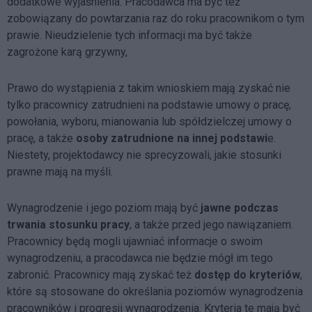
dodatkowe wyjaśnienia. Pracodawca ma być też
zobowiązany do powtarzania raz do roku pracownikom o tym
prawie. Nieudzielenie tych informacji ma być także
zagrożone karą grzywny,
Prawo do wystąpienia z takim wnioskiem mają zyskać nie
tylko pracownicy zatrudnieni na podstawie umowy o pracę,
powołania, wyboru, mianowania lub spółdzielczej umowy o
pracę, a także
osoby zatrudnione na innej podstawi
e.
Niestety, projektodawcy nie sprecyzowali, jakie stosunki
prawne mają na myśli.
Wynagrodzenie i jego poziom mają być
jawne podczas
trwania stosunku pracy
, a także przed jego nawiązaniem.
Pracownicy będą mogli ujawniać informacje o swoim
wynagrodzeniu, a pracodawca nie będzie mógł im tego
zabronić. Pracownicy mają zyskać też
dostęp do kryteriów
,
które są stosowane do określania poziomów wynagrodzenia
pracowników i progresji wynagrodzenia. Kryteria te mają być