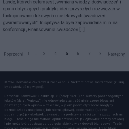
Łandę, których celem jest „wymiana wiedzy, doświadczeń i
opinii dotyczących praktyki, idei i przyszłych rozwiązań w
funkcjonowaniu lekowych i nielekowych świadczeń
gwarantowanych”. Inicjatywa ta była zapowiadana m.in. na
konferencji „Finansowanie świadczeń […]
1
…
3
4
5
6
7
8
Poprzedni
Następny
© 2026 Domański Zakrzewski Palinka sp. k. Niektóre prawa zastrzeżone (kliknij,
by dowiedzieć się więcej).
Domański Zakrzewski Palinka sp. k. (dalej: "DZP") ani autorzy poszczególnych
tekstów (dalej: "Autorzy") nie odpowiadają za treść niniejszego bloga ani
poszczególnych wpisów w zakresie, w jakim podmioty trzecie mogłyby
doznać szkody majątkowej lub niemajątkowej, podejmując (lub nie
podejmując) jakiekolwiek czynności na podstawie treści zamieszczonych na
blogu. Treść bloga nie stanowi opinii prawnej ani jakiejkolwiek porady prawnej
i nie może być podstawą do podjęcia jakiejkolwiek decyzji biznesowej. Treść
bloga nie stanowi informacji o stanie obowiązującego prawa. Treść bloga