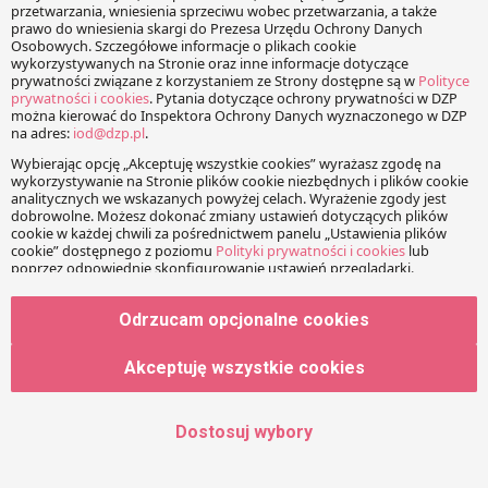
12 czerwca weszła w życie tzw. ustawa
Odrzucam opcjonalne cookies
75+
Akceptuję wszystkie cookies
14 czerwca 2016
Marcin Pieklak
|
Katarzyna Rumiancew
Ustawa 75+ wprowadza dostęp do darmowych leków,
Dostosuj wybory
środków spożywczych specjalnego przeznaczenia
żywieniowego oraz wyrobów medycznych dla pacjentów