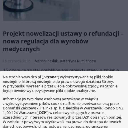
Projekt nowelizacji ustawy o refundacji –
nowa regulacja dla wyrobów
medycznych
16 czerwca 2016
Marcin Pieklak
|
Katarzyna Rumiancew
15 czerwca został opublikowany projekt ustawy o zmianie
ustawy o refundacji leków, środków spożywczych
specjalnego przeznaczenia żywieniowego oraz wyrobów
medycznych oraz niektórych innych ustaw. Projekt został
skierowany do uzgodnień i konsultacji publicznych. Zgodnie
z zapowiedzią MZ, wejście w życie nowelizacji planowane
jest na początek 2017 r.