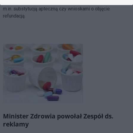
powyżej 75 roku życia, jak również inne zmiany związane
m.in. substytucją apteczną czy wnioskami o objęcie
refundacją.
Minister Zdrowia powołał Zespół ds.
reklamy