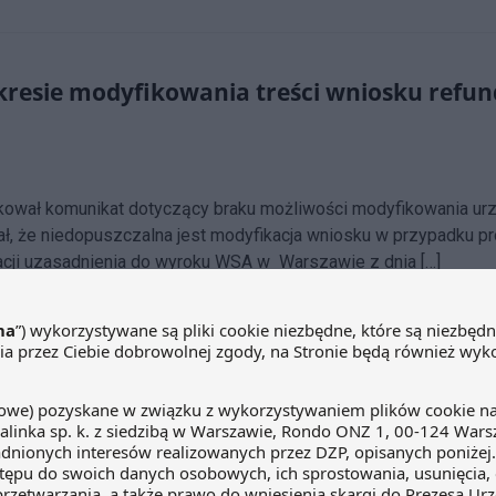
resie modyfikowania treści wniosku refund
likował komunikat dotyczący braku możliwości modyfikowania ur
ał, że niedopuszczalna jest modyfikacja wniosku w przypadku
etacji uzasadnienia do wyroku WSA w Warszawie z dnia […]
w dzielenia ryzyka – artykuł z cyklu „Prakt
ostępowania dotyczące naruszenia postanowień zwartych instr
 przedmiocie naruszenia w/w instrumentu oraz wymierzenia z te