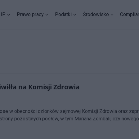
IP
Prawo pracy
Podatki
Środowisko
Complia
wiłła na Komisji Zdrowia
pose w obecności członków sejmowej Komisji Zdrowia oraz zapr
 strony pozostałych posłów, w tym Mariana Zembali, czy noweg