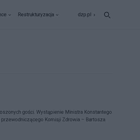
nce
Restrukturyzacja
dzp.pl
oszonych gości. Wystąpienie Ministra Konstantego
o przewodniczącego Komisji Zdrowia – Bartosza