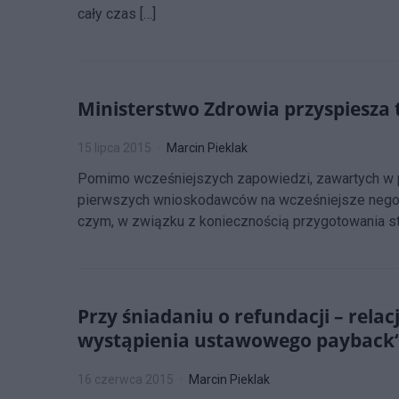
cały czas […]
Ministerstwo Zdrowia przyspiesza 
15 lipca 2015
Marcin Pieklak
Pomimo wcześniejszych zapowiedzi, zawartych w p
pierwszych wnioskodawców na wcześniejsze negocj
czym, w związku z koniecznością przygotowania str
Przy śniadaniu o refundacji – rela
wystąpienia ustawowego payback‘
16 czerwca 2015
Marcin Pieklak