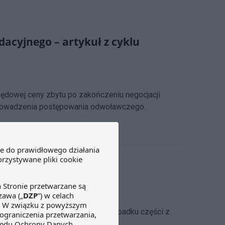
acyjnego – artykuł z cyklu
zędowej ceny zbytu po zakończeniu negocjacji
 prowadzenia postępowania odwoławczego.
yka refundacyjna”
umentów dzielenia ryzyka. W przypadku części z
go tytułu kary.