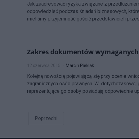
Jak zaadresować ryzyka związane z przedłużaniem r
odpowiedzieć podczas śniadań biznesowych, które 
mieliśmy przyjemność gościć przedstawicieli przes
Zakres dokumentów wymaganych od 
12 czerwca 2015
Marcin Pieklak
Kolejną nowością pojawiającą się przy ocenie wn
zagranicznych osób prawnych. W dotychczasowej p
reprezentujące go osoby posiadają odpowiednie up
Poprzedni