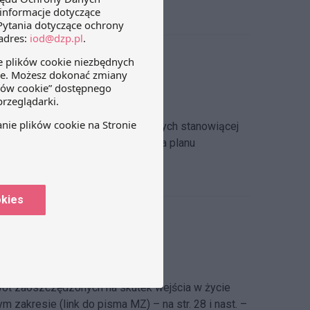
 podziału kwoty środków finansowych stanowiącej
u wynika, że planowana jest zmiana planu
okies
wot zaoszczędzonych na skutek wejścia w życie
 zakresie (link do pisma MZ) – na str. 28 i nast. –