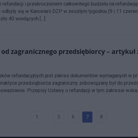
efundacji i przekroczeniem całkowitego budżetu na refundację? 
odbyły się w Kancelarii DZP w zeszłym tygodniu (9 i 11 czerwc
zło 40 wiodących […]
zagranicznego przedsiębiorcy – artykuł z
iosków refundacyjnych jest zakres dokumentów wymaganych w p
raktyce przedsiębiorca zagraniczny zobowiązany był do przed
oważnienie. Przepisy Ustawy o refundacji w tym zakresie wska
1
…
5
6
7
8