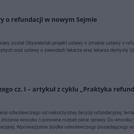
wy o refundacji w nowym Sejmie
owany został Obywatelski projekt ustawy o zmianie ustawy o re
ch oraz ustawy o zawodach lekarza oraz lekarza dentysty (dru
o cz. I – artykuł z cyklu „Praktyka refun
ia odwoławczego od niekorzystnej decyzji refundacyjnej, tema
złożenia wniosku o ponowne rozpatrzenie sprawy. Do wniosku t
istracyjnej. Wprowadzenie środka odwoławczego posiadającego o