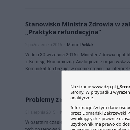
Stanowisko Ministra Zdrowia w zak
„Praktyka refundacyjna”
2 października 2015
Marcin Pieklak
W dniu 30 września 2015 r. Minister Zdrowia opub
z Komisją Ekonomiczną. Analogicznie organ wskaz
Komunikat ten bazuje, w ocenie organu, na interpr
Problemy z realizacją instrumentó
31 sierpnia 2015
Marcin Pieklak
W ostatnim czasie coraz częściej wszczynane są p
tych postępowań doszło już do wydawania decyzji w