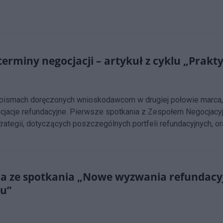
terminy negocjacji – artykuł z cyklu „Prak
ismach doręczonych wnioskodawcom w drugiej połowie marca, M
acje refundacyjne. Pierwsze spotkania z Zespołem Negocjacyj
ategii, dotyczących poszczególnych portfeli refundacyjnych, o
cja ze spotkania „Nowe wyzwania refundacyj
u”