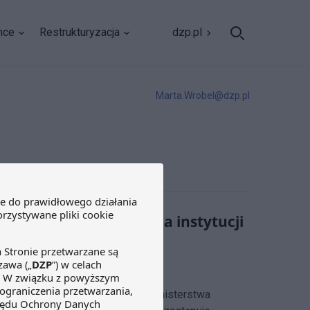
nce
Restrukturyzacja
dzp.pl
Marta.Wrobel@dzp.pl
 jakie znaczenie ma dla instytucji
likował na stronie internetowej Ministerstwa