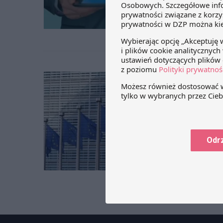
Finansów
poprzed
ocena ry
UE wd
jak z
18 styczn
Rosyjska
Odr
sankcji.
w związk
ogranicz