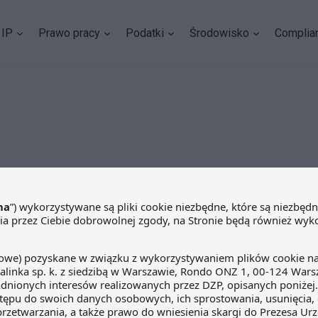
IP
Prawo pracy
Podatki
Środowisko
Complia
krajowa ocena ryzyka AML – co przewiduje i
iązanych?
ia 2024
Wiktoria Kuczkowska
|
Aneta Szmidt
|
Marta Wróbel
 grudnia 2023 r. Generalny Inspektor Informacji Finansowej opub