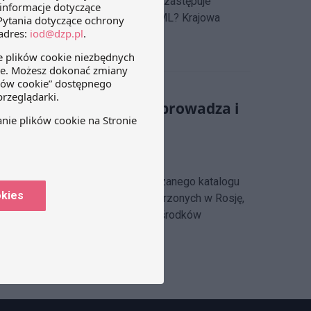
rroryzmu (dalej: „KOR”). Dokument zastępuje
M JEST KRAJOWA OCENA RYZYKA AML? Krajowa
Rosji na Ukrainę – co wprowadza i
ir Wycichowski-Kuchta
zbudowanego i sukcesywnie poszerzanego katalogu
okies
spodarczych i indywidualnych wymierzonych w Rosję,
iębiorcach zaadresowanie tematu środków