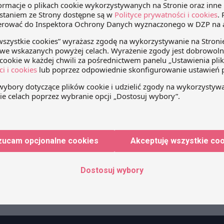
 nową, krajową ocenę ryzyka prania pieniędzy i finansowania te
nią krajową ocenę ryzyka opublikowaną w lipcu 2019 r. CZY
zyka jest kluczowym dokumentem, […]
raża 12 pakiet sankcji w związku z agresją 
achować zgodność?
ia 2024
Wiktoria Kuczkowska
|
Aneta Szmidt
|
Marta Wróbel
|
Gniewom
 agresja na Ukrainę spotkała się z odpowiedzią w postaci ro
zucam opcjonalne cookies
Akceptuję wszystkie co
 18 grudnia 2023 r. Rada Unii Europejskiej przyjęła 12 pakiet go
u jej napaścią na Ukrainę. Obecna sytuacja wymusza na przeds
ających w ramach codziennych […]
Dostosuj wybory