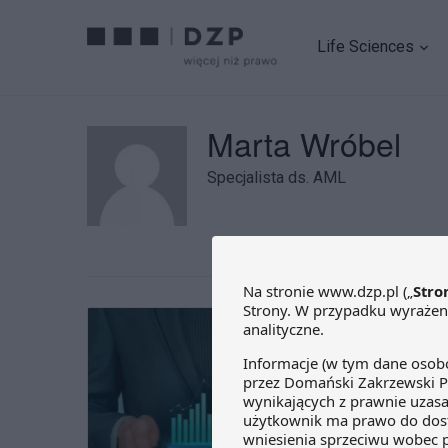
Life Sciences
Marta Wróbel
Specjalista ds. AML
Nowa 
obow
22 styczn
W dniu 6