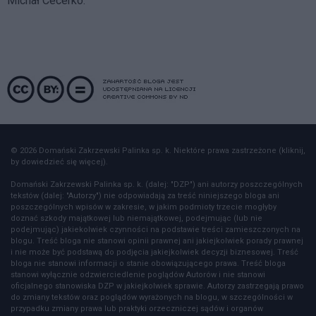
Michał Cecerko.
© 2026 Domański Zakrzewski Palinka sp. k. Niektóre prawa zastrzeżone (kliknij,
by dowiedzieć się więcej).
Domański Zakrzewski Palinka sp. k. (dalej: "DZP") ani autorzy poszczególnych
tekstów (dalej: "Autorzy") nie odpowiadają za treść niniejszego bloga ani
poszczególnych wpisów w zakresie, w jakim podmioty trzecie mogłyby
doznać szkody majątkowej lub niemajątkowej, podejmując (lub nie
podejmując) jakiekolwiek czynności na podstawie treści zamieszczonych na
blogu. Treść bloga nie stanowi opinii prawnej ani jakiejkolwiek porady prawnej
i nie może być podstawą do podjęcia jakiejkolwiek decyzji biznesowej. Treść
bloga nie stanowi informacji o stanie obowiązującego prawa. Treść bloga
stanowi wyłącznie odzwierciedlenie poglądów Autorów i nie stanowi
oficjalnego stanowiska DZP w jakiejkolwiek sprawie. Autorzy zastrzegają prawo
do zmiany tekstów oraz poglądów wyrażonych na blogu, w szczególności w
przypadku zmiany prawa lub praktyki orzeczniczej sądów i organów