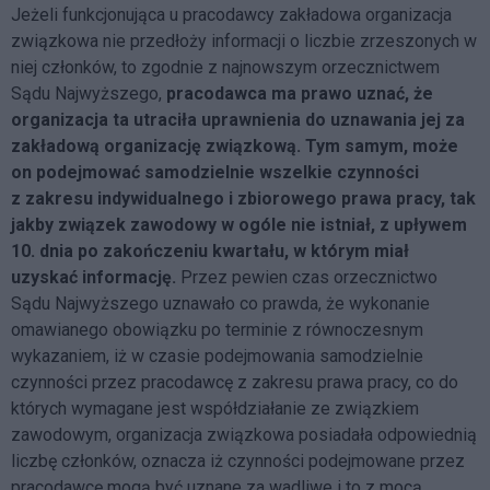
Jeżeli funkcjonująca u pracodawcy zakładowa organizacja
związkowa nie przedłoży informacji o liczbie zrzeszonych w
niej członków, to zgodnie z najnowszym orzecznictwem
Sądu Najwyższego,
pracodawca ma prawo uznać, że
organizacja ta utraciła uprawnienia do uznawania jej za
zakładową organizację związkową. Tym samym, może
on podejmować samodzielnie wszelkie czynności
z zakresu indywidualnego i zbiorowego prawa pracy, tak
jakby związek zawodowy w ogóle nie istniał, z upływem
10. dnia po zakończeniu kwartału, w którym miał
uzyskać informację.
Przez pewien czas orzecznictwo
Sądu Najwyższego uznawało co prawda, że wykonanie
omawianego obowiązku po terminie z równoczesnym
wykazaniem, iż w czasie podejmowania samodzielnie
czynności przez pracodawcę z zakresu prawa pracy, co do
których wymagane jest współdziałanie ze związkiem
zawodowym, organizacja związkowa posiadała odpowiednią
liczbę członków, oznacza iż czynności podejmowane przez
pracodawcę mogą być uznane za wadliwe i to z mocą