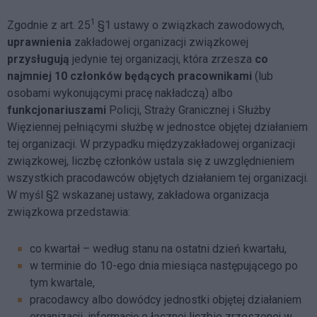
1
Zgodnie z art. 25
§1 ustawy o związkach zawodowych,
uprawnienia
zakładowej organizacji związkowej
przysługują
jedynie tej organizacji, która zrzesza
co
najmniej 10 członków będących pracownikami
(lub
osobami wykonującymi pracę nakładczą) albo
funkcjonariuszami
Policji, Straży Granicznej i Służby
Więziennej pełniącymi służbę w jednostce objętej działaniem
tej organizacji. W przypadku międzyzakładowej organizacji
związkowej, liczbę członków ustala się z uwzględnieniem
wszystkich pracodawców objętych działaniem tej organizacji.
W myśl §2 wskazanej ustawy, zakładowa organizacja
związkowa przedstawia:
co kwartał – według stanu na ostatni dzień kwartału,
w terminie do 10-ego dnia miesiąca następującego po
tym kwartale,
pracodawcy albo dowódcy jednostki objętej działaniem
organizacji, informację o łącznej liczbie zrzeszonej w