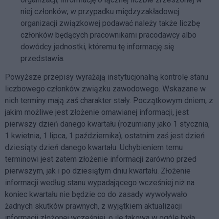
niej członków; w przypadku międzyzakładowej
organizacji związkowej podawać należy także liczbę
członków będących pracownikami pracodawcy albo
dowódcy jednostki, któremu tę informację się
przedstawia.
Powyższe przepisy wyrażają instytucjonalną kontrolę stanu
liczbowego członków związku zawodowego. Wskazane w
nich terminy mają zaś charakter stały. Początkowym dniem, z
jakim możliwe jest złożenie omawianej informacji, jest
pierwszy dzień danego kwartału (rozumiany jako 1 stycznia,
1 kwietnia, 1 lipca, 1 października); ostatnim zaś jest dzień
dziesiąty dzień danego kwartału. Uchybieniem temu
terminowi jest zatem złożenie informacji zarówno przed
pierwszym, jak i po dziesiątym dniu kwartału. Złożenie
informacji według stanu wypadającego wcześniej niż na
koniec kwartału nie będzie co do zasady wywoływało
żadnych skutków prawnych, z wyjątkiem aktualizacji
informacji złożonej wcześniej, o ile takowa w ogóle była