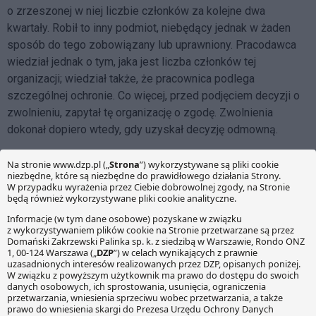
o zrzeszonej w niej liczbie członków za kolejne dwa
kwartały. Robił to inny podmiot, niebędący jednak w żaden
sposób do tego zobowiązany lub uprawniony. Pracodawca
wiedział jednak o tym, jaka jest liczba członków tej
organizacji; wiedział także, że pracownica podlega
szczególnej ochronie. Co więcej, przed podjęciem decyzji o
zwolnieniu, zapytał tę organizację o zgodę. Zwolnienia
dokonał dopiero wtedy, gdy uzyskał decyzję odmowną.
Mając na uwadze taki rozwój wypadków, Sąd Najwyższy
stwierdził, iż zachowanie pracodawcy, który pomimo
uchybienia przez organizację związkową obowiązkowi
przedstawienia informacji o liczbie zrzeszonych w niej
członków, traktuje daną organizację jako mającą uprawnienia
zakładowej organizacji związkowej i konsultuje z nią sprawy
pracownicze, może podlegać ocenie z punktu widzenia
kryteriów zastosowania art. 8 KP. Innymi słowy, zdaniem
Sądu Najwyższego pracodawca chciał w sposób