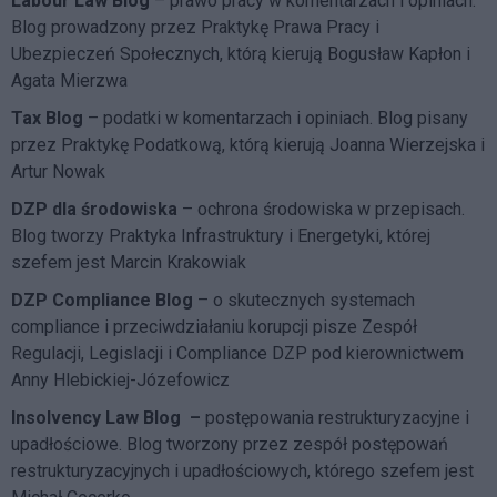
Labour Law Blog
– prawo pracy w komentarzach i opiniach.
Blog prowadzony przez Praktykę Prawa Pracy i
Ubezpieczeń Społecznych, którą kierują Bogusław Kapłon i
Agata Mierzwa
Tax Blog
– podatki w komentarzach i opiniach. Blog pisany
przez Praktykę Podatkową, którą kierują Joanna Wierzejska i
Artur Nowak
DZP dla środowiska
– ochrona środowiska w przepisach.
Blog tworzy Praktyka Infrastruktury i Energetyki, której
szefem jest Marcin Krakowiak
DZP Compliance Blog
– o skutecznych systemach
compliance i przeciwdziałaniu korupcji pisze
Zespół
Regulacji, Legislacji i Compliance DZP
pod kierownictwem
Anny Hlebickiej-Józefowicz
Insolvency Law Blog
–
postępowania restrukturyzacyjne i
upadłościowe. Blog tworzony przez zespół postępowań
restrukturyzacyjnych i upadłościowych, którego szefem jest