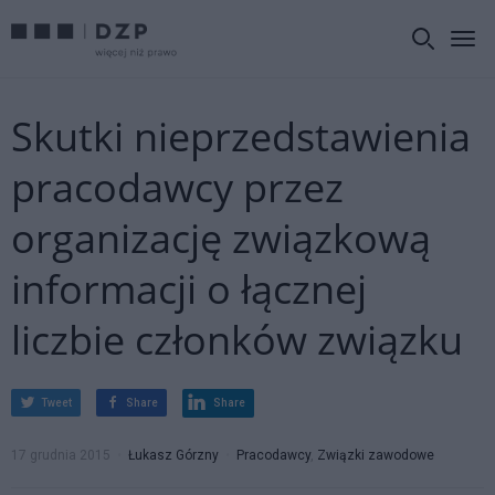
Skutki nieprzedstawienia
pracodawcy przez
organizację związkową
informacji o łącznej
liczbie członków związku
Tweet
Share
Share
17 grudnia 2015
Łukasz Górzny
Pracodawcy
,
Związki zawodowe