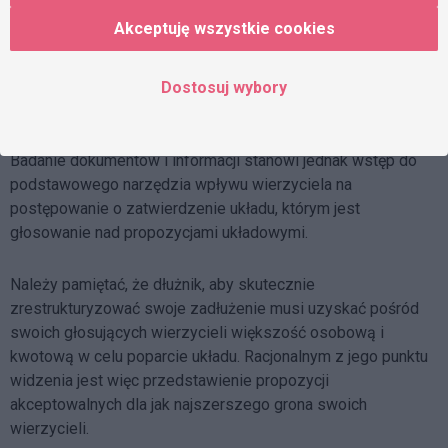
które mogą mieć znaczenie dla sądu który będzie analizował
Akceptuję wszystkie cookies
postępowanie podczas rozpoznawania wniosku o
zatwierdzenia układu. Takie stanowisko Nadzorca ma
obowiązek przedstawić sądowi badającemu przyjęty układ,
Dostosuj wybory
wraz ze swoją odpowiedzą.
Badanie dokumentów i informacji stanowi jednak wstęp do
podstawowego narzędzia wpływu wierzyciela na
postępowanie o zatwierdzenie układu, którym jest
głosowanie nad propozycjami układowymi.
Należy pamiętać, że dłużnik, aby skutecznie
zrestrukturyzować swoje zadłużenie musi uzyskać pośród
swoich głosujących wierzycieli większość osobową i
kwotową w celu poparcie układu. Racjonalnym z jego punktu
widzenia jest więc przedstawienie propozycji
akceptowalnych dla jak najszerszego grona swoich
wierzycieli.