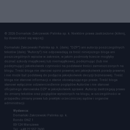
© 2026 Domański Zakrzewski Palinka sp. k. Niektóre prawa zastrzeżone (kliknij,
by dowiedzieć się więcej).
Domański Zakrzewski Palinka sp. k. (dalej: "DZP") ani autorzy poszczególnych
tekstów (dalej: "Autorzy") nie odpowiadają za treść niniejszego bloga ani
poszczególnych wpisów w zakresie, w jakim podmioty trzecie mogłyby
doznać szkody majątkowej lub niemajątkowej, podejmując (lub nie
podejmując) jakiekolwiek czynności na podstawie treści zamieszczonych na
blogu. Treść bloga nie stanowi opinii prawnej ani jakiejkolwiek porady prawnej
i nie może być podstawą do podjęcia jakiejkolwiek decyzji biznesowej. Treść
bloga nie stanowi informacji o stanie obowiązującego prawa. Treść bloga
stanowi wyłącznie odzwierciedlenie poglądów Autorów i nie stanowi
oficjalnego stanowiska DZP w jakiejkolwiek sprawie. Autorzy zastrzegają prawo
do zmiany tekstów oraz poglądów wyrażonych na blogu, w szczególności w
przypadku zmiany prawa lub praktyki orzeczniczej sądów i organów
administracji.
Wydawca:
Domański Zakrzewski Palinka sp. k.
Rondo ONZ 1
00-124 Warszawa
Tel.: +48 22 557 7600