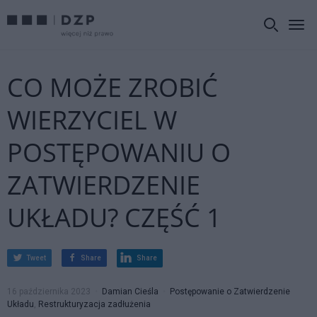
CO MOŻE ZROBIĆ
WIERZYCIEL W
POSTĘPOWANIU O
ZATWIERDZENIE
UKŁADU? CZĘŚĆ 1
Tweet
Share
Share
16 października 2023
Damian Cieśla
Postępowanie o Zatwierdzenie
Układu
,
Restrukturyzacja zadłużenia