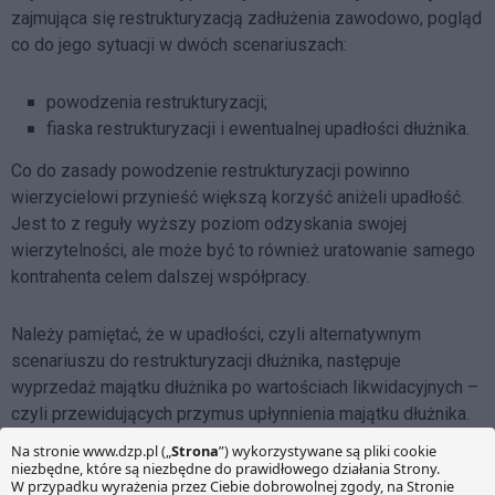
zajmująca się restrukturyzacją zadłużenia zawodowo, pogląd
co do jego sytuacji w dwóch scenariuszach:
powodzenia restrukturyzacji;
fiaska restrukturyzacji i ewentualnej upadłości dłużnika.
Co do zasady powodzenie restrukturyzacji powinno
wierzycielowi przynieść większą korzyść aniżeli upadłość.
Jest to z reguły wyższy poziom odzyskania swojej
wierzytelności, ale może być to również uratowanie samego
kontrahenta celem dalszej współpracy.
Należy pamiętać, że w upadłości, czyli alternatywnym
scenariuszu do restrukturyzacji dłużnika, następuje
wyprzedaż majątku dłużnika po wartościach likwidacyjnych –
czyli przewidujących przymus upłynnienia majątku dłużnika.
Samo postępowanie zaś wiąże się z kosztami
pomniejszającymi zaspokojenie wierzycieli, takimi jak
archiwizacja dokumentacji.