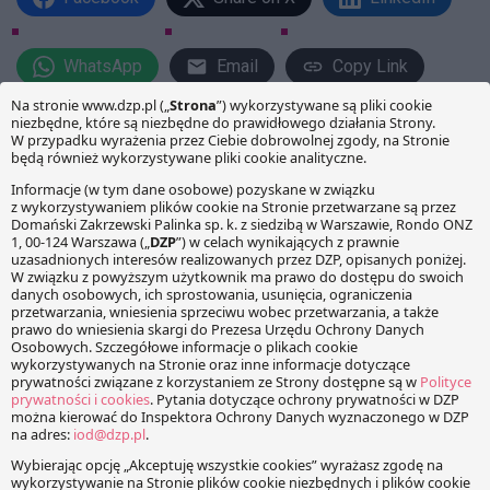
WhatsApp
Email
Copy Link
PRZECZYTAJ RÓWNIEŻ:
Kolejny spadek notowania
Polski w rankingu
postrzegania korupcji
W prestiżowym corocznym
raporcie z badania
Corruption Perceptions Index
Korupcja w Polsce bez
2020 przeprowadzanym
zmian. Nie jest gorzej, ale nie
przez Transparency
jest też lepiej.
International, Polska zajmuje
45. miejsce na 180 krajów
objętych badaniem, w tym
19. miejsce wśród krajów
europejskich. Badanie