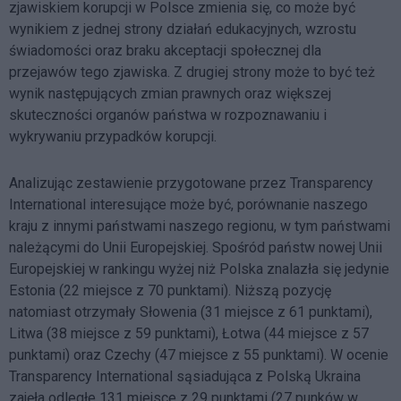
zjawiskiem korupcji w Polsce zmienia się, co może być
wynikiem z jednej strony działań edukacyjnych, wzrostu
świadomości oraz braku akceptacji społecznej dla
przejawów tego zjawiska. Z drugiej strony może to być też
wynik następujących zmian prawnych oraz większej
skuteczności organów państwa w rozpoznawaniu i
wykrywaniu przypadków korupcji.
Analizując zestawienie przygotowane przez Transparency
International interesujące może być, porównanie naszego
kraju z innymi państwami naszego regionu, w tym państwami
należącymi do Unii Europejskiej. Spośród państw nowej Unii
Europejskiej w rankingu wyżej niż Polska znalazła się jedynie
Estonia (22 miejsce z 70 punktami). Niższą pozycję
natomiast otrzymały Słowenia (31 miejsce z 61 punktami),
Litwa (38 miejsce z 59 punktami), Łotwa (44 miejsce z 57
punktami) oraz Czechy (47 miejsce z 55 punktami). W ocenie
Transparency International sąsiadująca z Polską Ukraina
zajęła odległe 131 miejsce z 29 punktami (27 punków w