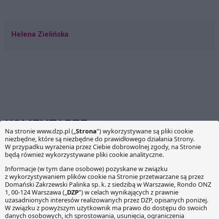
Helena Zielińska
KOMENTARZE
Twój adres e-mail nie zostanie opublikowany.
Wymagane
pola są oznaczone
*
Wiadomość