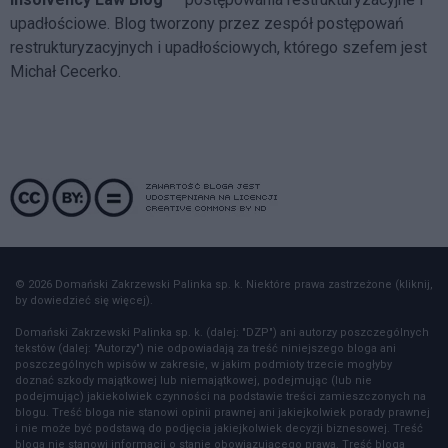
upadłościowe. Blog tworzony przez zespół postępowań
restrukturyzacyjnych i upadłościowych, którego szefem jest
Michał Cecerko.
© 2026 Domański Zakrzewski Palinka sp. k. Niektóre prawa zastrzeżone (kliknij,
by dowiedzieć się więcej).
Domański Zakrzewski Palinka sp. k. (dalej: "DZP") ani autorzy poszczególnych
tekstów (dalej: "Autorzy") nie odpowiadają za treść niniejszego bloga ani
poszczególnych wpisów w zakresie, w jakim podmioty trzecie mogłyby
doznać szkody majątkowej lub niemajątkowej, podejmując (lub nie
podejmując) jakiekolwiek czynności na podstawie treści zamieszczonych na
blogu. Treść bloga nie stanowi opinii prawnej ani jakiejkolwiek porady prawnej
i nie może być podstawą do podjęcia jakiejkolwiek decyzji biznesowej. Treść
bloga nie stanowi informacji o stanie obowiązującego prawa. Treść bloga