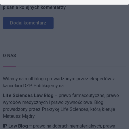
Zapamiętaj moje dane w tej przeglądarce podczas
pisania kolejnych komentarzy.
O NAS
Witamy na multiblogu prowadzonym przez ekspertów z
kancelarii DZP. Publikujemy na:
Life Sciences Law Blog
– prawo farmaceutyczne, prawo
wyrobów medycznych i prawo żywnościowe. Blog
prowadzony przez Praktykę Life Sciences, którą kieruje
Mateusz Mądry
IP Law Blog
– prawo na dobrach niematerialnych, prawa