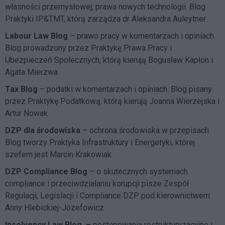
własności przemysłowej, prawa nowych technologii. Blog
Praktyki IP&TMT, którą zarządza dr Aleksandra Auleytner
Labour Law Blog
– prawo pracy w komentarzach i opiniach.
Blog prowadzony przez Praktykę Prawa Pracy i
Ubezpieczeń Społecznych, którą kierują Bogusław Kapłon i
Agata Mierzwa
Tax Blog
– podatki w komentarzach i opiniach. Blog pisany
przez Praktykę Podatkową, którą kierują Joanna Wierzejska i
Artur Nowak
DZP dla środowiska
– ochrona środowiska w przepisach.
Blog tworzy Praktyka Infrastruktury i Energetyki, której
szefem jest Marcin Krakowiak
DZP Compliance Blog
– o skutecznych systemach
compliance i przeciwdziałaniu korupcji pisze
Zespół
Regulacji, Legislacji i Compliance DZP
pod kierownictwem
Anny Hlebickiej-Józefowicz
Insolvency Law Blog
–
postępowania restrukturyzacyjne i