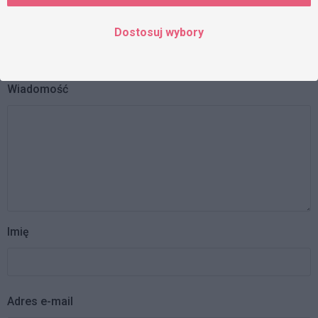
KOMENTARZE
Dostosuj wybory
Twój adres e-mail nie zostanie opublikowany.
Wymagane
pola są oznaczone
*
Wiadomość
Imię
Adres e-mail