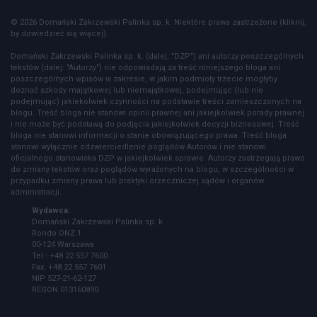
© 2026 Domański Zakrzewski Palinka sp. k. Niektóre prawa zastrzeżone (kliknij,
by dowiedzieć się więcej).
Domański Zakrzewski Palinka sp. k. (dalej: "DZP") ani autorzy poszczególnych
tekstów (dalej: "Autorzy") nie odpowiadają za treść niniejszego bloga ani
poszczególnych wpisów w zakresie, w jakim podmioty trzecie mogłyby
doznać szkody majątkowej lub niemajątkowej, podejmując (lub nie
podejmując) jakiekolwiek czynności na podstawie treści zamieszczonych na
blogu. Treść bloga nie stanowi opinii prawnej ani jakiejkolwiek porady prawnej
i nie może być podstawą do podjęcia jakiejkolwiek decyzji biznesowej. Treść
bloga nie stanowi informacji o stanie obowiązującego prawa. Treść bloga
stanowi wyłącznie odzwierciedlenie poglądów Autorów i nie stanowi
oficjalnego stanowiska DZP w jakiejkolwiek sprawie. Autorzy zastrzegają prawo
do zmiany tekstów oraz poglądów wyrażonych na blogu, w szczególności w
przypadku zmiany prawa lub praktyki orzeczniczej sądów i organów
administracji.
Wydawca:
Domański Zakrzewski Palinka sp. k.
Rondo ONZ 1
00-124 Warszawa
Tel.: +48 22 557 7600
Fax: +48 22 557 7601
NIP 527-21-62-127
REGON 013160890