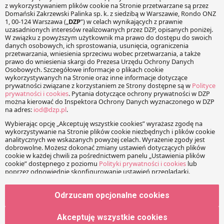
Niektóre z nich mogą być
jednak interesujące.
Nowe regulacje
antykorupcyjne a
odpowiedzialność
dyrektorów szpitali
dr Anna Partyka-Opiela
Jędrzej Stępniowski
Odrzucam opcjonalne cookies
Akceptuję wszystkie cookies