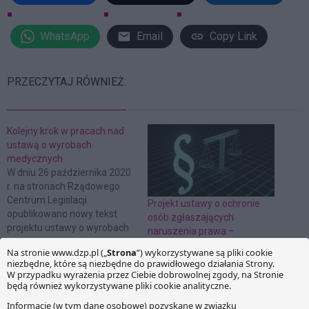
WhatsApp
Email
Copy Link
PRZECZYTAJ RÓWNIEŻ:
Kolejny krok w pracach nad
ustawą o wyrobach
medycznych
W dniu 26 października 2020
r. na stronach Rządowego
Centrum Legislacji
Projekt ustawy o ochronie
opublikowano nowy tekst
osób zgłaszających
projektu ustawy o wyrobach
naruszenia prawa –
medycznych. Nowa wersja
odpowiedź Ministerstwa na
projektu nie zawiera takich
uwagi sektora publicznego
zmian o jakie postulowali
przedsiębiorcy działający w
sektorze ochrony zdrowia.